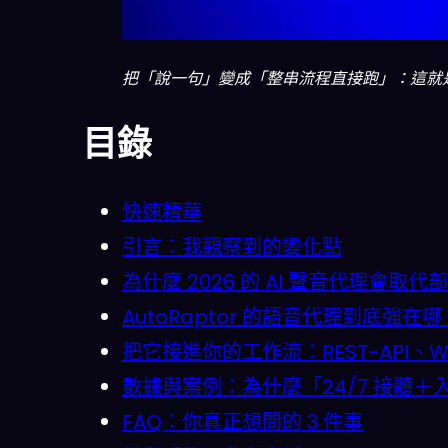
把「說一句」變成「整串流程直接跑」：這就是 AI 
目錄
快速精華
引言：我觀察到的變化點
為什麼 2026 的 AI 聲音代理會取代部
AutoRaptor 的語音代理到底強
把它接進你的工作流：REST-API、W
數據與案例：為什麼「24/7 接聽＋
FAQ：你真正想問的 3 件事