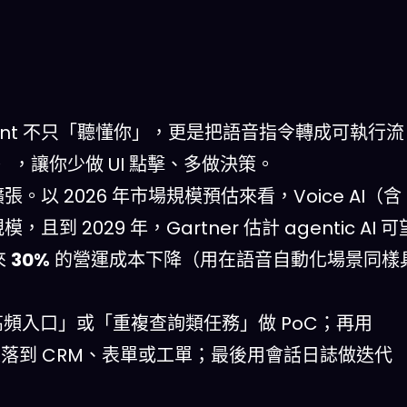
e Agent 不只「聽懂你」，更是把語音指令轉成可執行流
，讓你少做 UI 點擊、多做決策。
。以 2026 年市場規模預估來看，Voice AI（含
模，且到 2029 年，Gartner 估計 agentic AI 可
來
30%
的營運成本下降（用在語音自動化場景同樣
高頻入口」或「重複查詢類任務」做 PoC；再用
n8n 把結果落到 CRM、表單或工單；最後用會話日誌做迭代