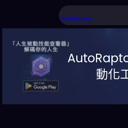
跳
至
siuleeboss
主
要
內
AutoRap
容
動化