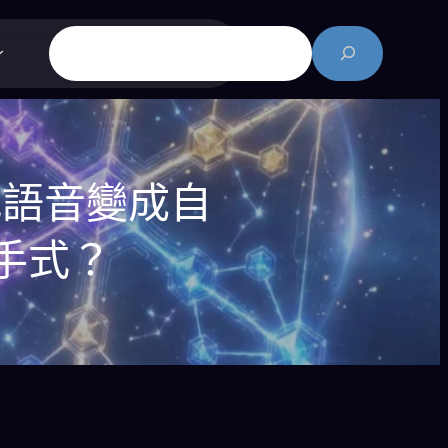
搜
尋
理：把語音變成自
手式？