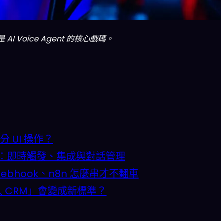
Voice Agent 的核心戲碼。
分 UI 操作？
在哪：即時觸發、集成與對話管理
ebhook、n8n 怎麼串才不翻車
入 CRM」會變成新標準？