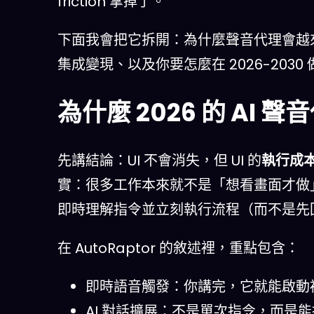
friction 拿掉了。
下面我會把它拆開：為什麼聲音代理會越來越
集成變現、以及你要怎麼在 2026-203
為什麼 2026 的 AI 
先講結論：UI 不會消失，但 UI 的
執行成
實：很多工作本來就不是「想看畫面才做
即時理解指令並立刻執行流程（而不是先
在 AutoRaptor 的敘述裡，重點包含：
即時語音觸發：你講完，它就能啟動
AI 對話擴展：不是單次指令，而是