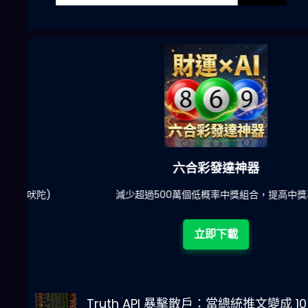
六合彩發達神器
陀)
減少超過500萬個低概率中獎組合，提高中獎率
立即下載
Truth API 暴擊散戶：當總統推文變成 10