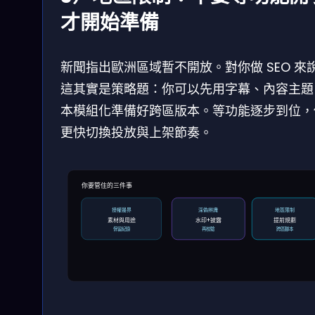
才開始準備
新聞指出歐洲區域暫不開放。對你做 SEO 來
這其實是策略題：你可以先用字幕、內容主題
本模組化準備好跨區版本。等功能逐步到位，
更快切換投放與上架節奏。
你要管住的三件事
授權邊界
深偽辨識
地區限制
素材與用途
水印+披露
提前規劃
保留紀錄
再校驗
跨區腳本