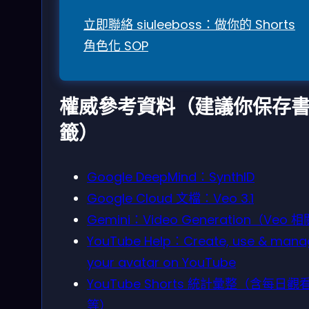
立即聯絡 siuleeboss：做你的 Shorts
角色化 SOP
權威參考資料（建議你保存
籤）
Google DeepMind：SynthID
Google Cloud 文檔：Veo 3.1
Gemini：Video Generation（Veo 
YouTube Help：Create, use & mana
your avatar on YouTube
YouTube Shorts 統計彙整（含每日觀
等）