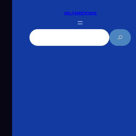
跳
siuleeboss
至
主
要
搜
內
尋
容