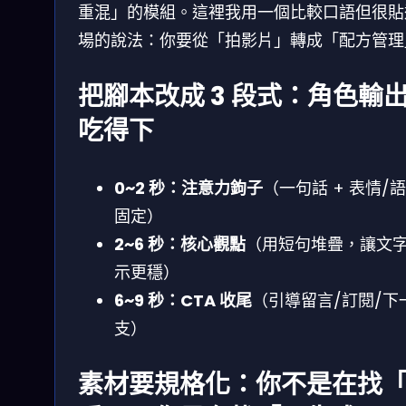
重混」的模組。這裡我用一個比較口語但很貼
場的說法：你要從「拍影片」轉成「配方管理
把腳本改成 3 段式：角色輸
吃得下
0~2 秒：注意力鉤子
（一句話 + 表情/
固定）
2~6 秒：核心觀點
（用短句堆疊，讓文
示更穩）
6~9 秒：CTA 收尾
（引導留言/訂閱/下
支）
素材要規格化：你不是在找