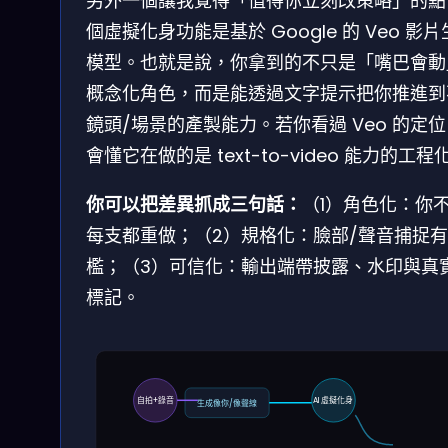
另外一個讓我覺得「值得你立刻改策略」的點
個虛擬化身功能是基於 Google 的 Veo 影
模型。也就是說，你拿到的不只是「嘴巴會動
概念化角色，而是能透過文字提示把你推進到
鏡頭/場景的產製能力。若你看過 Veo 的定
會懂它在做的是 text-to-video 能力的工程
你可以把差異抓成三句話：
（1）角色化：你
每支都重做；（2）規格化：臉部/聲音捕捉
檻；（3）可信化：輸出端帶披露、水印與真
標記。
自拍+錄音
AI 虛擬化身
生成像你/像聲線