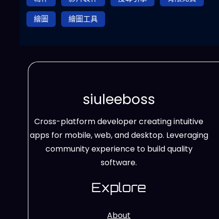
繪圖
繪圖工具
siuleeboss
Cross-platform developer creating intuitive
apps for mobile, web, and desktop. Leveraging
community experience to build quality
software.
Explore
About