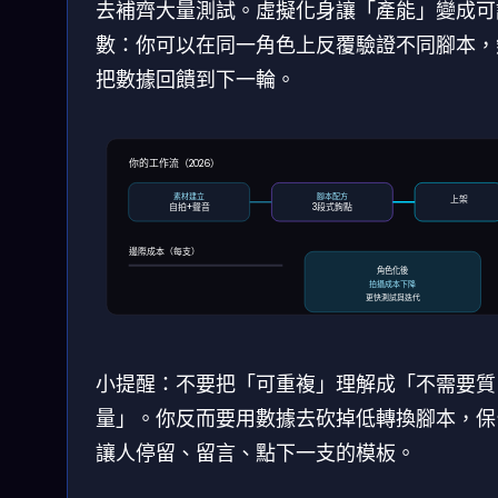
去補齊大量測試。虛擬化身讓「產能」變成可
數：你可以在同一角色上反覆驗證不同腳本，
把數據回饋到下一輪。
你的工作流（2026）
素材建立
腳本配方
上架
自拍+聲音
3段式鉤點
邊際成本（每支）
角色化後
拍攝成本下降
更快測試與迭代
小提醒：不要把「可重複」理解成「不需要質
量」。你反而要用數據去砍掉低轉換腳本，保
讓人停留、留言、點下一支的模板。