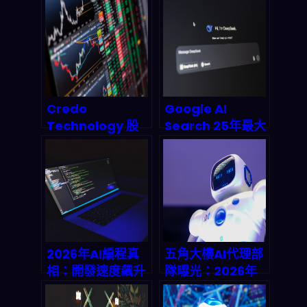
威脅偵測、回應與
現在衝嗎？2026
合規監控「自動跑
利率+競爭壓力下
起來」的下一步是
的理性進場策略
什麼？
Credo
Google AI
Technology 股
Search 25年最大
價暴漲8%背後：
升級：Gemini
AI量化交易與高速
3.5 驅動的
連接技術如何重塑
Search Agents
2026年投資邏
如何顛覆搜尋引
輯？
擎？
2026年AI編程真
五角大樓AI代理部
相：開發速度飆升
隊曝光：2026年
30%-50%背後的
政府自動化革命與
DevOps黑洞與企
你的零代碼財富密