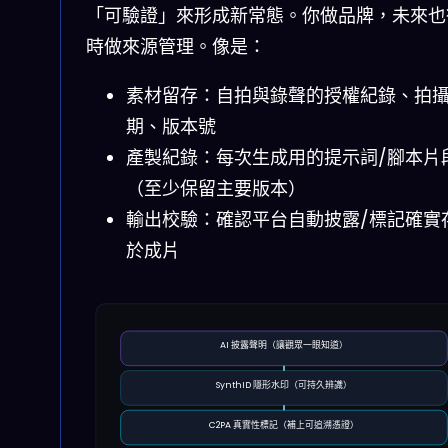
「可驗證」來形成新常態。你做品牌，未來也
時做來源管理。像是：
素材留存：自拍與錄聲的授權紀錄、拍
期、版本號
產製紀錄：每次生成用的提示詞/腳本片
（至少保留主要版本）
輸出校驗：確認平台自動披露/標記確實
於成片
AI 披露聲明（讓觀眾一眼知道）
SynthID 隱形水印（可持久辨識）
C2PA 真實性標記（補上可追溯憑證）