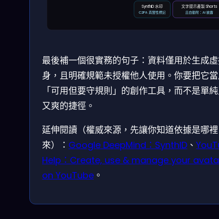
SynthID 水印
文字提示產製 Shorts
C2PA 真實性標記
且自動附：AI 披露
最後補一個很實務的句子：資料僅用於生成虛
身，且明確規範未授權他人使用。你要把它當
「可用但要守規則」的創作工具，而不是單純
又爽的捷徑。
延伸閱讀（權威來源，先讓你知道依據是哪裡
來）：
Google DeepMind：SynthID
、
YouT
Help：Create, use & manage your avata
on YouTube
。