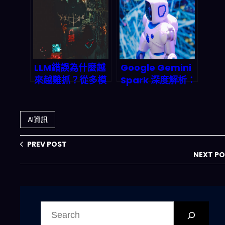
業生存指南
碼
LLM錯誤為什麼越
Google Gemini
來越難抓？從多模
Spark 深度解析：
型協作到人類審
24/7 AI代理如何
核：2026年可落
顛覆2026年企業
地的檢測與修正路
自動化生態？
AI資訊
線圖
PREV POST
NEXT P
搜
尋