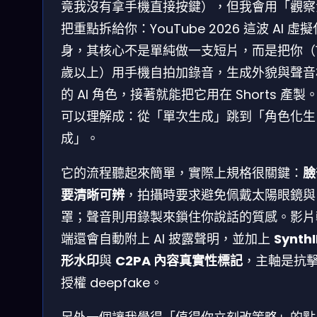
竟我沒有拿手機直接按鍵），但我會用「觀察
把重點拆給你：YouTube 2026 這波 AI 虛擬
身，其核心不是單純做一支短片，而是把你（1
歲以上）用手機自拍加錄音，生成外貌與聲音
的 AI 角色，接著就能把它用在 Shorts 產製
可以理解成：從「單次生成」跳到「角色化生
成」。
它的流程聽起來簡單，實際上規格很關鍵：
臉
要清晰可辨
，拍攝時要求避免佩戴太陽眼鏡與
罩；聲音則用錄製來鎖住你說話的質感。影片
端還會自動附上 AI 披露聲明，並加上
Synth
形水印
與
C2PA 內容真實性標記
，主軸是抗
授權 deepfake。