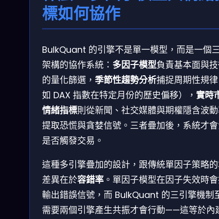
標如何協作
BulkQuant 的引擎不是單一模型，而是一個
架構的協作系統：
多因子模型
負責基本面與技
的量化篩選，
季節性趨勢分析
捕捉周期性規律
如 DAX 指數在特定月份的歷史偏移），
實時
情緒指標
則從新聞、社交媒體與期權隱含波動
提取恐慌與貪婪信號。三者疊加後，系統才會
是否觸發交易。
這種多引擎疊加的設計，跟傳統單因子策略的
差異在於
容錯率
。單因子模型在因子失效時會
輸出錯誤信號，而 BulkQuant 的三引擎機制
需要兩個引擎產生共振才會行動——這等於內