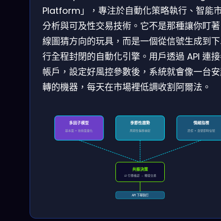
Platform」，專注於自動化策略執行、智能
分析與可及性交易技術。它不是那種讓你盯著 
線圖猜方向的玩具，而是一個從信號生成到下
行全程封閉的自動化引擎。用戶透過 API 連
帳戶，設定好風控參數後，系統就會像一台安
轉的機器，每天在市場裡低調收割阿爾法。
多因子模型
季節性趨勢
情緒指標
基本面 × 技術面量化
周期性偏移捕捉
恐慌 × 貪婪即時信號
共振決策
≥2 引擎確認 → 觸發交易
API 下單執行