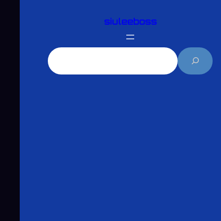
跳
siuleeboss
至
主
要
搜
內
尋
容