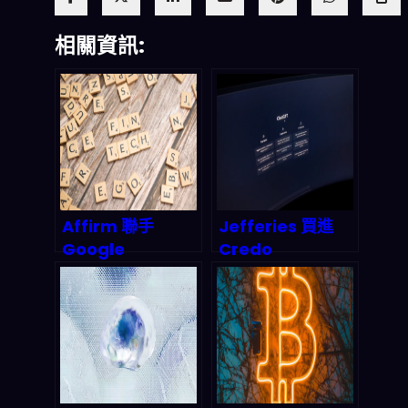
相關資訊:
Affirm 聯手
Jefferies 買進
Google
Credo
Gemini：AI 重新
Technology（C
定義「先買後付」
RDO）目標價 175
的底層邏輯與兆億
美元：AI 日內交易
市場博弈
平台背後，2026
產業鏈到底在押什
麼？