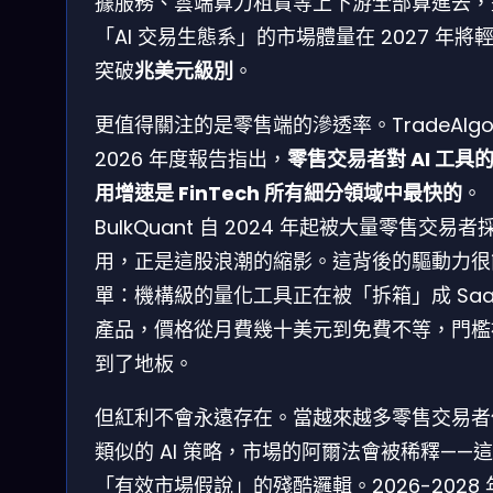
據服務、雲端算力租賃等上下游全部算進去，
「AI 交易生態系」的市場體量在 2027 年將
突破
兆美元級別
。
更值得關注的是零售端的滲透率。TradeAlgo
2026 年度報告指出，
零售交易者對 AI 工具
用增速是 FinTech 所有細分領域中最快的
。
BulkQuant 自 2024 年起被大量零售交易者
用，正是這股浪潮的縮影。這背後的驅動力很
單：機構級的量化工具正在被「拆箱」成 Saa
產品，價格從月費幾十美元到免費不等，門檻
到了地板。
但紅利不會永遠存在。當越來越多零售交易者
類似的 AI 策略，市場的阿爾法會被稀釋——
「有效市場假說」的殘酷邏輯。2026-2028 