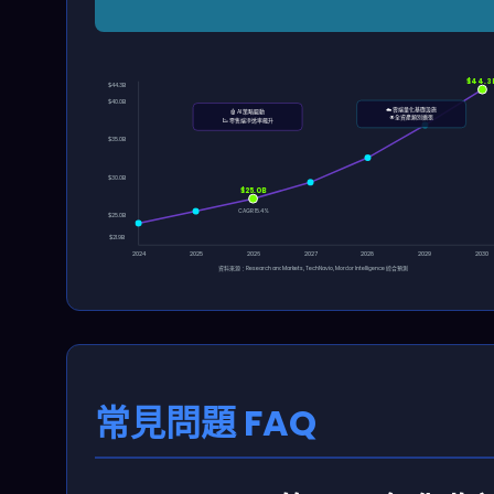
$44.3
$44.3B
$40.0B
☁️ 雲端量化基礎設施
🤖 AI 策略驅動
🌐 全資產類別擴張
📉 零售端滲透率飆升
$35.0B
$30.0B
$25.0B
CAGR 15.4%
$25.0B
$21.9B
2024
2025
2026
2027
2028
2029
2030
資料來源：Research and Markets, TechNavio, Mordor Intelligence 綜合預測
常見問題 FAQ