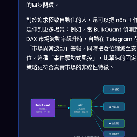
的四步閉環。
對於追求極致自動化的人，還可以把 n8n 工
延伸到更多場景：例如，當 BulkQuant 偵測
DAX 市場波動率飆升時，自動在 Telegram 
「市場異常波動」警報，同時把倉位縮減至安
位。這種「事件驅動式風控」，比單純的固定
策略更符合真實市場的非線性特徵。
📱 即時通知
BulkQuant
n8n
Webhook
📊 自動記帳
交易機器人
工作流引擎
信號生成 + API 下單
事件路由 + 邏輯分支
🛡️ 動態風控
📋 複盤報告
全流程零人工干預 · 被動收入基礎設施