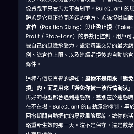
像買跑車只看馬力不看剎車。BulkQuant 的
體系是它真正拉開差距的地方。系統提供
自動
倉位
（Position Sizing）與
止盈止損
（Take-
Profit / Stop-Loss）的參數化控制，用戶
據自己的風險承受力，設定每筆交易的最大虧
例、總倉位上限、以及連續虧損後的自動縮倉
條件。
這裡有個反直覺的認知：
風控不是用來「避免
損」的，而是用來「避免你被一波行情淘汰」
再好的模型都會遇到連虧期，差別在於連虧時
在不在場。BulkQuant 的自動縮倉機制，等
回撤期間自動把你的暴露風險壓縮，讓你能活
略重新生效的那一天。這不是保守，這是數學