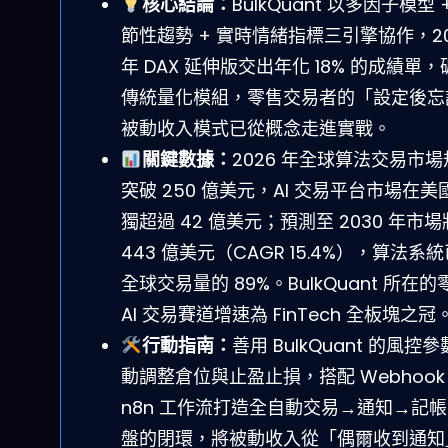
核心結論：
BulkQuant 以多因子模型 
節性趨勢 + 實時情緒指標三引擎協作，20
年 DAX 延伸版交出年化 18% 的成績單，
傳統量化模組，零售交易者的「設定後忘
被動收入模式已從概念走進實戰。
關鍵數據：
2026 年全球算法交易市場
突破 250 億美元，AI 交易平台市場在美
獨超過 42 億美元；預測至 2030 年市
443 億美元（CAGR 15.4%），算法系
全球交易量的 89%。BulkQuant 所在的
AI 交易賽道增速為 FinTech 全板塊之冠
行動指南：
善用 BulkQuant 的風控
動調整倉位與止盈止損，搭配 Webhook
n8n 工作流打造全自動交易→通知→記
盤的閉環，將被動收入從「偶爾收到通知