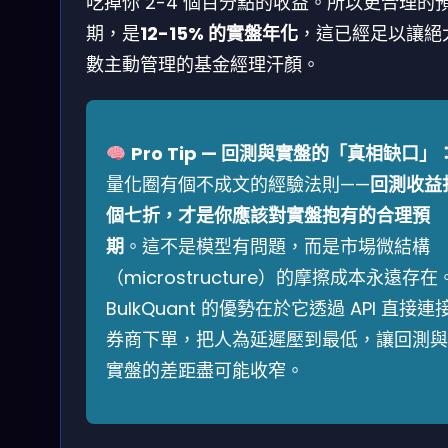
吃掉你 2-4 個百分點的收益。所以更合理的
期，是
12-15% 的實盤年化
，這已經足以讓絕
數主動管理的基金經理汗顏。
Pro Tip — 回測與實盤的「真相缺口」
量化圈有個不成文的經驗法則——
回測收益
個七折，才是你應該對實盤抱有的合理預
期
。這不是模型有問題，而是市場微結構
（microstructure）的摩擦成本永遠存在
BulkQuant 的優勢在於它透過 API 直接連
券商下單，把人為延遲壓到最低，讓回測與
實盤的差距盡可能收窄。