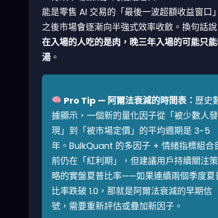
能是零售 AI 交易的「最後一波超額收益窗口
之後市場會逐漸向半強式效率收斂。換句話說
在入場的人吃的是肉，晚三年入場的可能只能
湯
。
Pro Tip — 阿爾法衰減的時間表：
歷史
據顯示，一個新的量化因子從「被少數人發
現」到「被市場定價」的平均週期是 3-5
年。BulkQuant 的多因子 + 情緒指標組合
前仍在「紅利期」，但建議用戶持續關注策
略的實盤夏普比率——如果連續兩個季度夏
比率跌破 1.0，那就是阿爾法衰減的早期信
號，需要重新評估或疊加新因子。