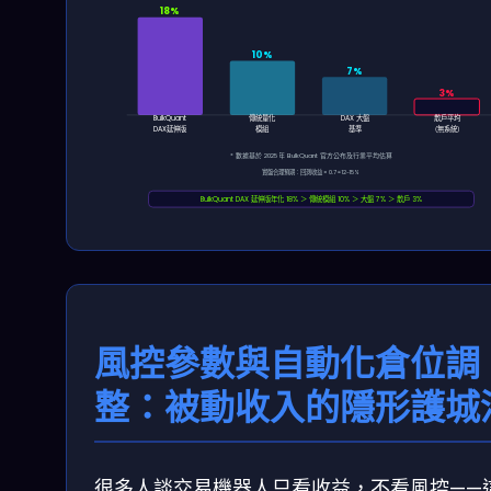
18%
10%
7%
3%
BulkQuant
傳統量化
DAX 大盤
散戶平均
DAX延伸版
模組
基準
（無系統）
* 數據基於 2025 年 BulkQuant 官方公布及行業平均估算
實盤合理預期：回測收益 × 0.7 ≈ 12-15%
BulkQuant DAX 延伸版年化 18% ＞ 傳統模組 10% ＞ 大盤 7% ＞ 散戶 3%
風控參數與自動化倉位調
整：被動收入的隱形護城
很多人談交易機器人只看收益，不看風控——