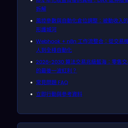
18% 年化收益背後的真相：DAX 延伸版
拆解
風控參數與自動化倉位調整：被動收入
形護城河
Webhook + n8n 工作流整合：從交易
人到全棧自動化
2026-2030 算法交易兆級藍海：零售
的最後一波紅利？
常見問題 FAQ
立即行動與參考資料