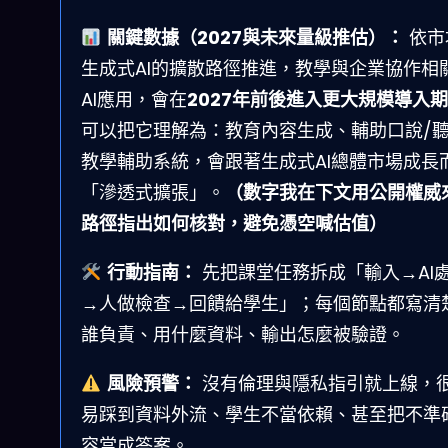
關鍵數據（2027與未來量級推估）：
依市
生成式AI的擴散路徑推進，教學與企業協作相
AI應用，會在
2027年前後進入更大規模導入期
可以把它理解為：教育內容生成、輔助口說/
教學輔助系統，會跟著生成式AI總體市場成長
「滲透式擴張」。
（數字我在下文用公開權威
路徑指出如何核對，避免憑空喊估值）
行動指南：
先把課堂任務拆成「輸入→AI
→人做檢查→回饋給學生」；每個節點都寫清
誰負責、用什麼資料、輸出怎麼被驗證。
風險預警：
沒有倫理與隱私指引就上線，
易踩到資料外流、學生不當依賴、甚至把不準
容當成答案。