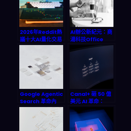
2026 之後為什麼
你要重新看待 AI
基礎建設
2026年Reddit熱
AI辦公新紀元：商
議十大AI量化交易
湯科技Office
機器人：紅迪網友
Raccoon如何用
實測評比與獲利核
OpenClaw生態
心策略
系改寫規則？
Google Agentic
Canal+ 砸 50 億
Search 革命內
美元 AI 革命：
幕：AI 代理如何從
OpenAI +
搜尋走向全自動執
Google Cloud
行，重塑 2026 兆
如何顛覆 Netflix
級市場格局
的content