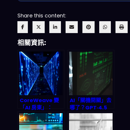
Share this content:
相關資訊:
CoreWeave 變
AI「關機開關」去
「AI 房東」：
哪了？GPT‑4.5
Meta、
等 LLM 部署後，企
Anthropic 的
業如何做可追蹤、
GPU 住房合同，
可回滾的停止控制