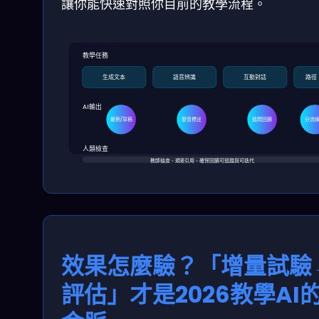
讓你能快速對照你目前的教學流程。
教學任務
生成文本
語音辨識
互動對話
路徑
AI輸出
範例/草稿
發音標註
追問回饋
分流
人類檢查
教師抽查、規範引用、確保回饋可追蹤與可迭代
效果怎麼驗？「增量試驗
評估」才是2026教學AI