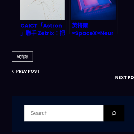
throne？
CAICT「Astron
英特爾
」聯手 Zetrix：把
×SpaceX×Neur
ZK-SNARK 變成
alink：自製AI芯
Agentic AI 的信
片要怎麼重寫
任層，2026 起鏈
2026年資料中心
AI資訊
上可驗證數據要怎
與邊緣推理成本？
麼接？
PREV POST
NEXT P
搜
尋