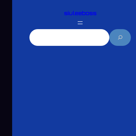
跳
siuleeboss
至
主
要
搜
內
尋
容