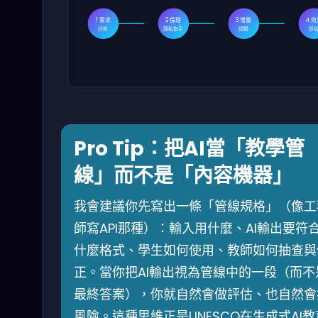
1 需求
2 倫理
3 增量
4 
分析
隱私指引
試驗
評
Pro Tip：把AI當「教學管
線」而不是「內容機器」
我會建議你先寫出一條「管線規格」（像工
師寫API那種）：輸入用什麼、AI輸出要符
什麼格式、學生如何使用、教師如何抽查與
正。當你把AI輸出視為管線中的一段（而不
最終答案），你就自然會做評估、也自然會
風險。這種思維正是UNESCO在生成式AI教