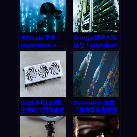
本地 LLM 革命：
Google搜尋光環
OpenClaw +
退位！Alphabet
Ollama 零成本部
如何靠雲端與AI翻
署全解析，2027
身成2026年最狂
年市場將突破
成長引擎？
2000 億美元
2026本地LLM完
Bessemer 投資
全攻略：開發者自
「生物學原生數據
建AI模型的秘訣與
基礎設施」：AI 藥
硬體挑選指南
物研發與個人化醫
療的數據標準化戰