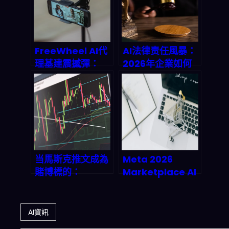
場怎麼打？
FreeWheel AI代
AI法律责任風暴：
理基建震撼彈：
2026年企業如何
2026年影視廣告
避免VT法院案例
自動化革命，
重演？
PMG、
NBCUniversal已
搶先實測
当馬斯克推文成為
Meta 2026
賭博標的：
Marketplace AI
Polymarket如何
革命：賣家效率暴
在2026年靠「
漲 300% 的真相與
Elon 推數」賺
未來
AI資訊
翻？