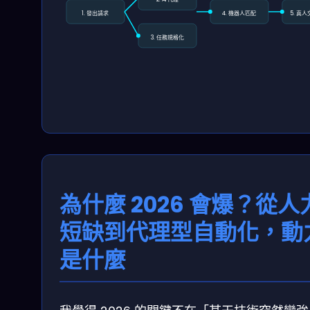
1. 發出請求
4. 機器人匹配
5. 真
3. 任務規格化
為什麼 2026 會爆？從人
短缺到代理型自動化，動
是什麼