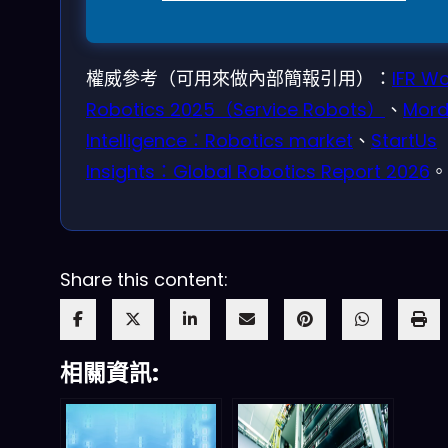
權威參考（可用來做內部簡報引用）：
IFR Wo
Robotics 2025（Service Robots）
、
Mord
Intelligence：Robotics market
、
StartUs
Insights：Global Robotics Report 2026
。
Share this content:
相關資訊: