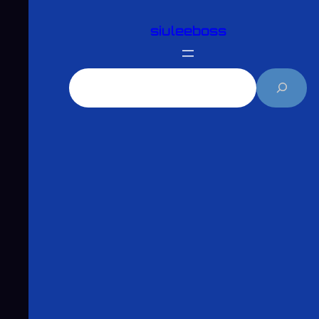
跳
siuleeboss
至
主
要
搜
內
尋
容