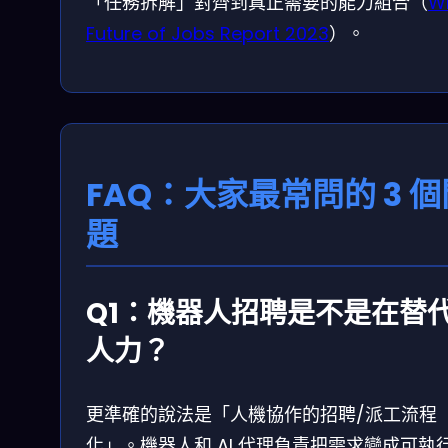
「任務拆解」對齊到真正需要的能力組合（
W
Future of Jobs Report 2023
）。
FAQ：大家最常問的 3 個
題
Q1：機器人招聘是不是在替
人力？
更準確的說法是「人機協作的招聘/派工流程
化」。機器人和 AI 代理負責把需求變成可執