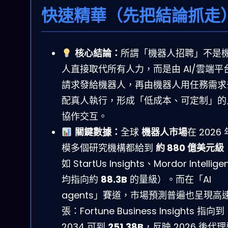
快速精華（先把結論抓走
核心結論：
所謂「機器人招聘」不是
人直接取代所有人力，而是由 AI/雲端平
請求發給機器人，再由機器人用任務需求
配真人執行，形成「低成本、可定制」的
協作交互。
關鍵數據：
全球
機器人市場
在 2026
模多個研究機構都給到
約 880 億美元級
如 StartUs Insights、Mordor Intellige
均指向約
88.3B
的量級）。而在「AI
agents」賽道，市場預測普遍也呈現高
張：Fortune Business Insights 指向到
2034 可到
251.38B
，反映 2026 後代