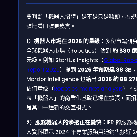
要判斷「機器人招聘」是不是只是噱頭，看規
號比看口號更務實。
1）機器人市場在 2026 的量級：
多份市場研
全球機器人市場（Robotics）估到
約 880 
元
級。例如 StartUs Insights（
Global Robo
Report 2026
）提到
2026 年預期達 88.3B
Mordor Intelligence 也給出
2026 約 88.27
估值量級（
Robotics market analysis
）。
表「機器人」的商業化基礎已經在擴張，而招
是其中一種新的交互模式。
2）服務機器人的滲透正在變快：
IFR 的服務
人資料顯示 2024 年專業服務用途銷售接近 2