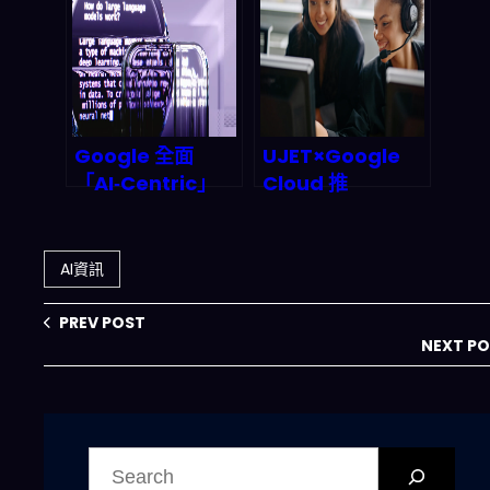
帝國：這場聯姻將
年多智能體協作浪
如何顛覆 2026 雲
潮？
端算力版圖？
Google 全面
UJET×Google
「AI‑Centric」
Cloud 推
化：舊搜尋引擎經
agentic AI 全自
濟被推翻，2026–
動客服：中小企業
2027 新商業帝國
2026 年要怎麼用
AI資訊
如何改寫兆元規
「通路導向」複製
則？
成長？
PREV POST
NEXT P
搜
尋