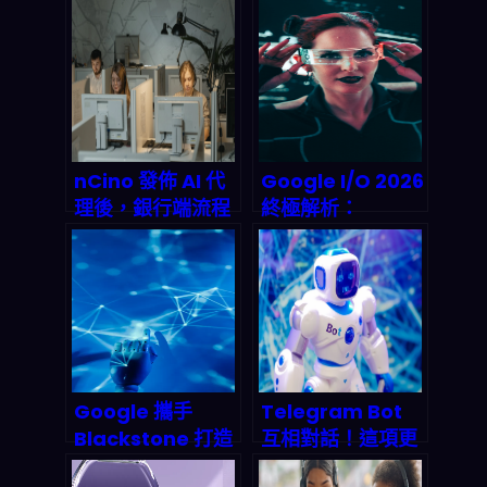
The West》震撼
2026年三大預測
來襲：Utopai
與實戰分析
Studios與華策聯
手，終結傳統影視
產業的劇本寫好了
嗎？
nCino 發佈 AI 代
Google I/O 2026
理後，銀行端流程
終極解析：
可能直接少掉
Gemini Omni 與
70% 時間：2026
Android XR 眼鏡
你該怎麼跟上
如何改寫人機互動
規則？（開發者視
角）
Google 攜手
Telegram Bot
Blackstone 打造
互相對話！這項更
50 億美元 AI 雲端
新如何引爆 2027