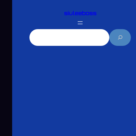
跳
siuleeboss
至
主
要
搜
內
尋
容