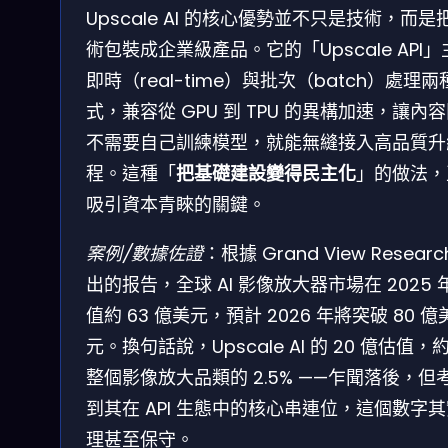
Upscale AI 的核心優勢並不只是技術，而是
術包裝成企業級產品。它的「Upscale API
即時（real-time）與批次（batch）處理兩
式，兼容從 GPU 到 TPU 的異構加速，讓內
不需要自己訓練模型，就能無縫接入高品質升
程。這種「
把基礎建設變得民主化
」的做法，
吸引資本青睞的關鍵。
案例/數據佐證
：根據 Grand View Researc
出的报告，全球 AI 影像放大器市場在 2025 
值約 63 億美元，預計 2026 年將突破 80 億
元。換句話說，Upscale AI 的 20 億估值，
整個影像放大品類的 2.5% ——乍聞落後，但
到其在 API 生態中的核心串連位，這個數字
理甚至保守。