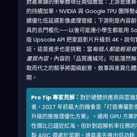
對產業鏈的衝擊體現在兩個層面：上游是運算
的持續加單，NVIDIA 與 Google TPU 團隊
續優化低延遲影像處理管線；下游則是內容創
具的去門檻化——以後可能連小學生都能用 Sa
版 Upscale API 把家庭影片升級到 4K。說句
話，這是進步也是挑戰：當
每個人都能輕易做
畫質內容
，內容的「品質護城河」可能蕩然無
取而代之的競爭將圍繞創意、敘事與差異化體
開。
Pro Tip 專家見解：
對於硬體供應商與雲端
者，2027 年前最大的機會是「打造專屬影
升級的推推理優化方案」。通用 GPU 方案
性價比已趨近紅海，但針對超解析率任務的
製 ASIC 還處於早期。誰能率先推出低功耗