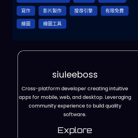
寫作
影片製作
搜尋引擎
有限免費
繪圖
繪圖工具
siuleeboss
Cross-platform developer creating intuitive
apps for mobile, web, and desktop. Leveraging
community experience to build quality
software.
Explore