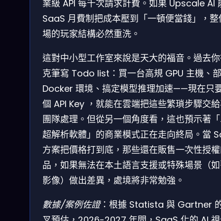
業級 API 每千次請求計費。如果 Upscale AI
SaaS 月費制把成本壓到「一頓便當錢」，整
場的玩家結構必然重洗。
這對中小型工作室來說是天大的福音。過去你
克筆寫 Todo list：買一台高規 GPU 主機、
Docker 環境、搞定模型推理加速——現在只
個 API Key ，就能在雲端把這些繁瑣步驟交
團隊處理。但從另一個角度看，這也預示著「
超解析軟體」的商業模式正在走向終局。當 Sa
方案把價格打到底，那些還在販售一次性授權
品，如果無法在本土語言支援或特殊場景（如
影像）做出差異，處境將非常勉強。
數據/案例佐證
：根據 Statista 與 Gartner
叉預估，2026-2027 年間，SaaS 化的 AI 