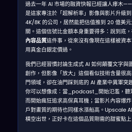
過去一年 AI 市場的融資快報已經讓人痵木—
是這家專注於「超解析率」影像與影片升級到
4K/8K 的公司，居然能把估值推到 20 億美
關。這個信號比金額本身重要得多：說到底，
內容品質
這件事，從來沒有像現在這樣被資本
用真金白銀定價過。
我們已經習慣討論生成式 AI 如何顛覆文字與
創作，但影像「放大」這個看似技術含量很高
門領域，卻在油門踩到底的 AI 產業中異軍突
你可以想像成：當_podcast_開始氾濫，聽
而開始瘋狂追求高保真耳機；當影片內容爆炸
戶對畫質的期待也同樣水漲船高。Upscale AI
橫空出世，正好卡在這個品質剛需的甜蜜點上