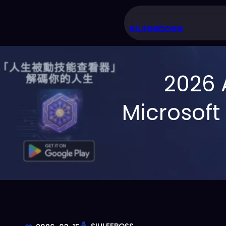
跳
至
siuleeboss
主
要
2026
內
容
Micros