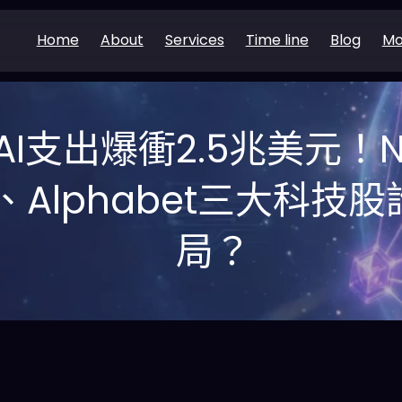
Home
About
Services
Time line
Blog
Mo
 AI支出爆衝2.5兆美元！N
oft、Alphabet三大科
局？