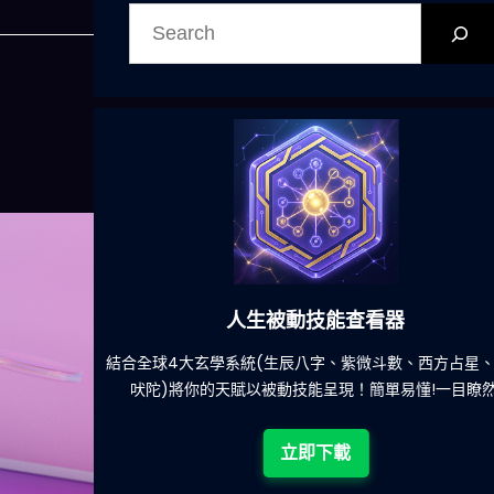
搜
尋
人生被動技能查看器
餐吃什麽的煩
結合全球4大玄學系統(生辰八字、紫微斗數、西方占星
吠陀)將你的天賦以被動技能呈現！簡單易懂!一目瞭然
立即下載