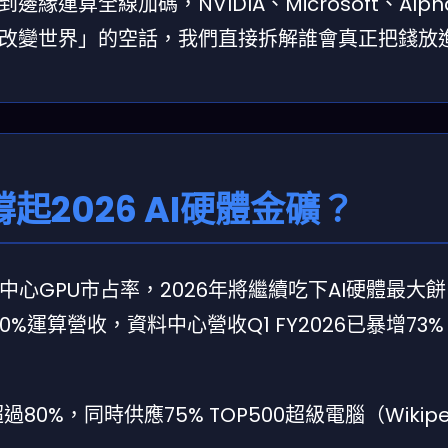
算全線加碼，NVIDIA、Microsoft、Alph
改變世界」的空話，我們直接拆解誰會真正把錢放
撐起2026 AI硬體金礦？
上資料中心GPU市占率，2026年將繼續吃下AI硬體最大
獻70%運算營收，資料中心營收Q1 FY2026已暴增73
過80%，同時供應75% TOP500超級電腦（Wikipe