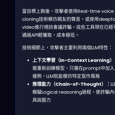
當目標上鉤後，攻擊者使用Real-time voice
cloning技術模仿親友的聲音，或使用deepfa
video進行視訊會議詐騙。這些工具現在已經
通過API輕獲取，成本極低。
技術細節上，攻擊者主要利用兩個LLM特性：
上下文學習（In-Context Learning
需重新訓練模型，只需在prompt中加
樣例，LLM就能模仿特定寫作風格
推理能力（Chain-of-Thought）：
L
模擬Logical reasoning過程，使詐騙
具說服力