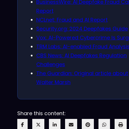
BusinessWire: AI Deepfake Fraud Cal
Report
NCLnet: Fraud and AI Report
Security.org: 2024 Deepfakes Guide
Vox: AI-Powered Cybercrime Is Surg
TRM Labs: AI-enabled Fraud Analysi
CBS News: AI Deepfakes Regulation
Challenges
The Guardian: Original article about
Walter Marsh
Share this content: