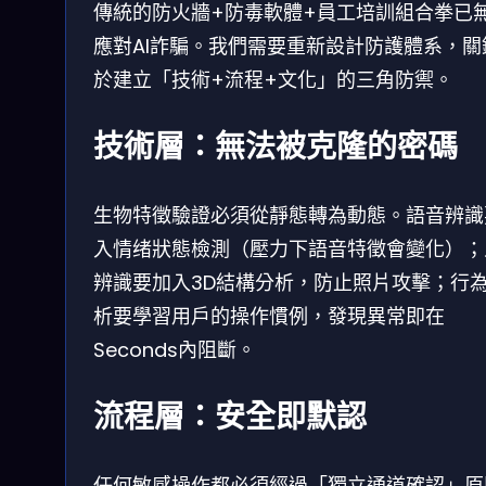
傳統的防火牆+防毒軟體+員工培訓組合拳已
應對AI詐騙。我們需要重新設計防護體系，關
於建立「技術+流程+文化」的三角防禦。
技術層：無法被克隆的密碼
生物特徵驗證必須從靜態轉為動態。語音辨識
入情绪狀態檢測（壓力下語音特徵會變化）；
辨識要加入3D結構分析，防止照片攻擊；行
析要學習用戶的操作慣例，發現異常即在
Seconds內阻斷。
流程層：安全即默認
任何敏感操作都必須經過「獨立通道確認」原