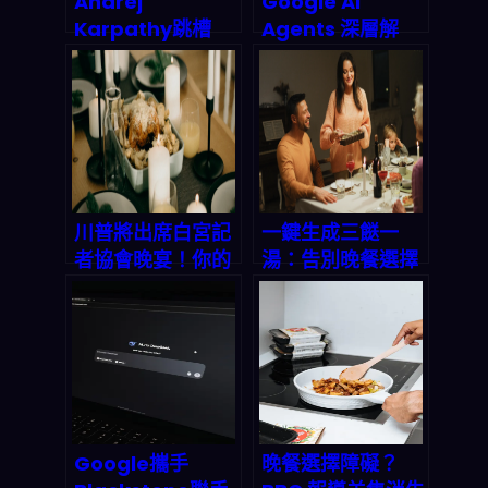
Andrej
Google AI
Karpathy跳槽
Agents 深層解
Anthropic：AI安
析：從搜尋框到萬
全陣營拿下最強大
用助手的產業巨
腦，矽谷人才爭奪
變，2026年智能
戰殺出一條血路
代理市場誰能為
王？
川普將出席白宮記
一鍵生成三餸一
者協會晚宴！你的
湯：告別晚餐選擇
晚餐想好了嗎？
困難的智能方案
「三餸一湯」智能
菜單讓你不再為吃
飯發愁
Google攜手
晚餐選擇障礙？