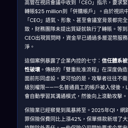
高管在視訊會議中收到「CEO」指示，要求緊
轉賬$25 million到「併購帳戶」。由於視訊
「CEO」語氣、形象、甚至會議室背景都完全
致，財務團隊未提出質疑就執行了轉賬。等到
CEO出現質問時，資金早已通過多層混幣服務
淨。
這個案例暴露了企業內控的七寸：
信任體系被
性破壞
。傳統的「雙重批准流程」在深度偽造
面前形同虛設。更可怕的是，攻擊者往往不需
級別權限——一名普通員工的帳戶被入侵後，L
會自動學習其溝通模式，然後向上滾動攻擊。
保險業已經察覺到風暴將至。2025年Q1，網
罪保險保費同比上漲42%，保單條款新增了大
詐騙除外責任。一些保險公司開始要求企業安裝