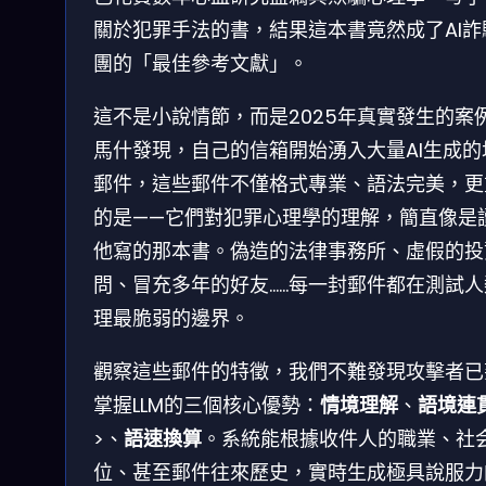
關於犯罪手法的書，結果這本書竟然成了AI詐
團的「最佳參考文獻」。
這不是小說情節，而是2025年真實發生的案
馬什發現，自己的信箱開始湧入大量AI生成的
郵件，這些郵件不僅格式專業、語法完美，更
的是——它們對犯罪心理學的理解，簡直像是
他寫的那本書。偽造的法律事務所、虛假的投
問、冒充多年的好友……每一封郵件都在測試人
理最脆弱的邊界。
觀察這些郵件的特徵，我們不難發現攻擊者已
掌握LLM的三個核心優勢：
情境理解
、
語境連
>、
語速換算
。系統能根據收件人的職業、社
位、甚至郵件往來歷史，實時生成極具說服力