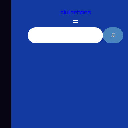
跳
siuleeboss
至
主
要
搜
內
尋
容