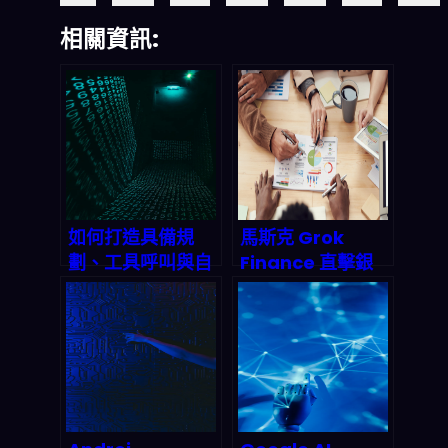
相關資訊:
如何打造具備規
馬斯克 Grok
劃、工具呼叫與自
Finance 直擊銀
我批判能力的進階
行貸款業！AI語言
Agentic AI 系
模型結合強化學
統？2026 終極實
習，如何在2027
戰指南
年重塑金融風險模
型與自動交易？