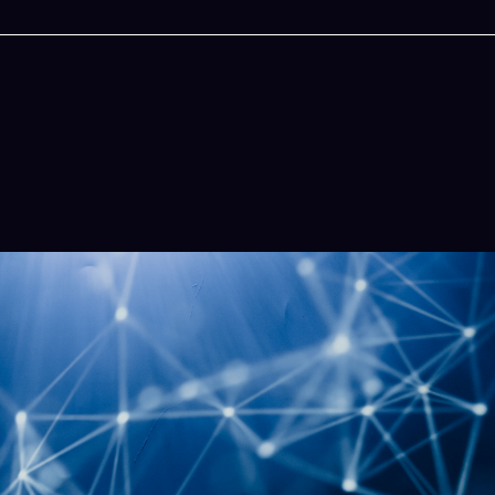
今晚吃什麽
一鍵配搭出三餸一湯的完美晚餐組合,以後免除晚餐吃什
惱
立即下載