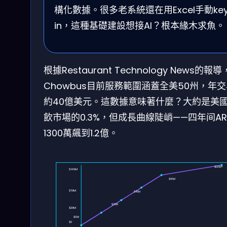
構化數據。很多老系統還在用Excel手動ke
in，這種基礎建設想接AI？根本緣木求魚。
根據Restaurant Technology News的報導
Chowbus目前服務範圍涵蓋全美50州，年
約40億美元。這數據意味著什麼？大約是美
飲市場的0.3%，但成長曲線陡峭——四年间AR
1300萬飆到1.2億。
$120M+
$140M
$85M
$70M
$45M
$25M
$20M
$13M
$0