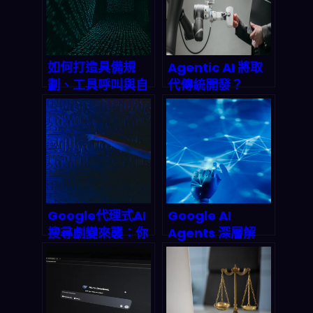
如何打造具備規
Agentic AI 將取
劃、工具呼叫與自
代傳統開發？
我批判能力的進階
SoftServe 報告
Agentic AI 系
揭示：98% 開發
統？2026 終極實
者認為自動化是軟
戰指南
體交付的未來
Google代理式AI
Google AI
搜尋劇變來襲：你
Agents 深層解
該如何重構2026
析：從搜尋框到萬
年的流量與可見度
用助手的產業巨
戰略？
變，2026年智能
代理市場誰能為