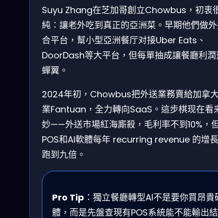
Suyu Zhang在芝加哥創立Chowbus，初衷
純：讓老外吃到真正的亞洲菜。早期他們做外
合平台，幫小型亞洲餐厅对接Uber Eats、
DoorDash等大平台，但每單抽成讓餐廳利
蟬翼。
2024年初，Chowbus把外送業務賣給加拿
業Fantuan，全力轉向SaaS。這步棋现在看
妙——外送市場紅海廝殺，毛利率不到10%，
POS和AI軟體每年 recurring revenue 的增
跑到九倍。
Pro Tip
：獨立餐廳轉型AI不是要你買昂貴
體，而是先盤查現有POS系統能不能輸出結