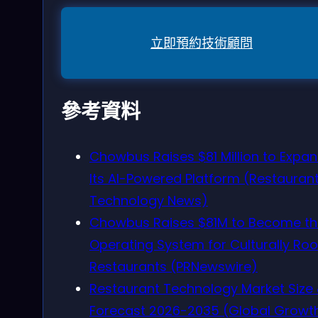
立即預約技術顧問
參考資料
Chowbus Raises $81 Million to Expa
Its AI-Powered Platform (Restauran
Technology News)
Chowbus Raises $81M to Become th
Operating System for Culturally Ro
Restaurants (PRNewswire)
Restaurant Technology Market Size
Forecast 2026-2035 (Global Growt