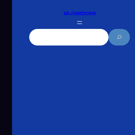
跳
siuleeboss
至
主
要
搜
內
尋
容