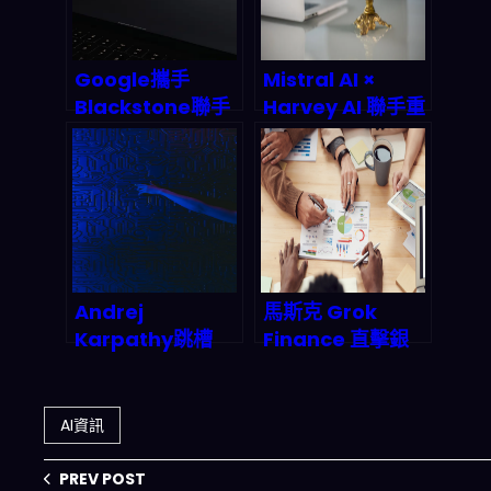
王？
Google攜手
Mistral AI ×
Blackstone聯手
Harvey AI 聯手重
打造AI雲平台：這
塑法律科技：律師
波操作會從根本上
工作流自動化的全
改寫企業AI佈局遊
端革命正在發生
戲規則嗎？
Andrej
馬斯克 Grok
Karpathy跳槽
Finance 直擊銀
Anthropic：AI安
行貸款業！AI語言
全陣營拿下最強大
模型結合強化學
腦，矽谷人才爭奪
習，如何在2027
AI資訊
戰殺出一條血路
年重塑金融風險模
型與自動交易？
PREV POST