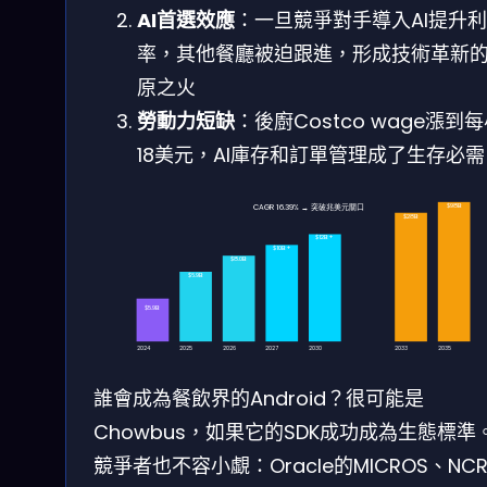
AI首選效應
：一旦競爭對手導入AI提升
率，其他餐廳被迫跟進，形成技術革新
原之火
勞動力短缺
：後廚Costco wage漲到
18美元，AI庫存和訂單管理成了生存必需
$98B
CAGR 16.39% → 突破兆美元關口
$28B
$12B+
$10B+
$8.0B
$6.9B
$5.9B
2024
2025
2026
2027
2030
2033
2035
誰會成為餐飲界的Android？很可能是
Chowbus，如果它的SDK成功成為生態標準
競爭者也不容小覷：Oracle的MICROS、NC