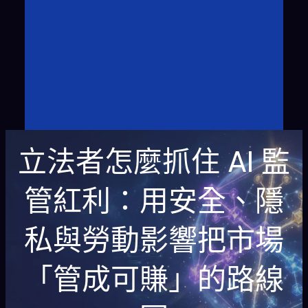
立法者怎麼抓住 AI 監
管紅利：用安全、隱
私與勞動影響把市場
「管成可賺」的路線