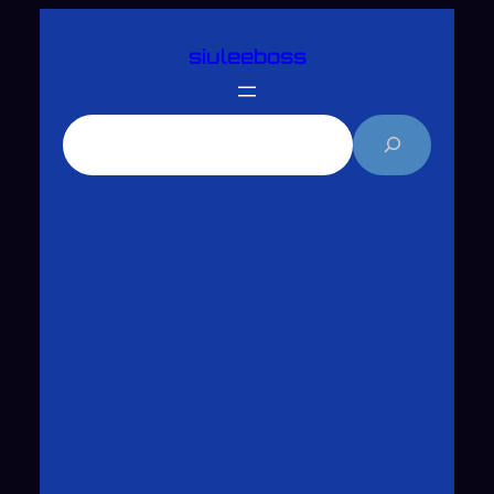
跳
siuleeboss
至
主
要
搜
內
尋
容