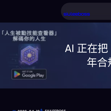
跳
至
siuleeboss
主
要
內
AI 正在
容
年合