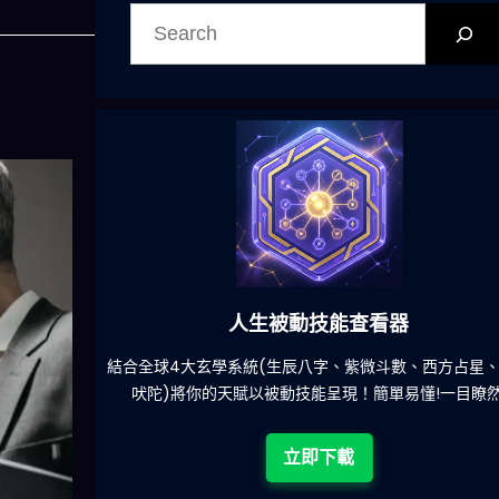
搜
尋
人生被動技能查看器
餐吃什麽的煩
結合全球4大玄學系統(生辰八字、紫微斗數、西方占星
吠陀)將你的天賦以被動技能呈現！簡單易懂!一目瞭然
立即下載