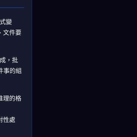
方式變
、文件要
生成，批
件事的組
推理的格
對性處