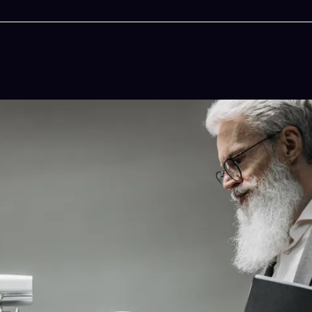
今晚吃什麽
一鍵配搭出三餸一湯的完美晚餐組合,以後免除晚
惱
立即下載