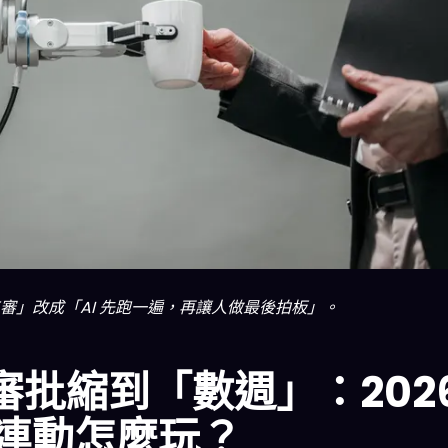
審」改成「AI 先跑一遍，再讓人做最後拍板」。
裝審批縮到「數週」：202
連動怎麼玩？