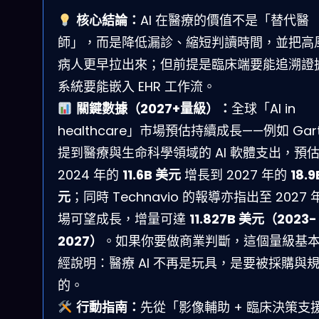
核心結論：
AI 在醫療的價值不是「替代醫
師」，而是降低漏診、縮短判讀時間，並把高
病人更早拉出來；但前提是臨床端要能追溯證
系統要能嵌入 EHR 工作流。
關鍵數據（2027+量級）：
全球「AI in
healthcare」市場預估持續成長——例如 Gart
提到醫療與生命科學領域的 AI 軟體支出，預
2024 年的
11.6B 美元
增長到 2027 年的
18.9
元
；同時 Technavio 的報導亦指出至 2027 
場可望成長，增量可達
11.827B 美元（2023-
2027）
。如果你要做商業判斷，這個量級基
經說明：醫療 AI 不再是玩具，是要被採購與
的。
行動指南：
先從「影像輔助 + 臨床決策支