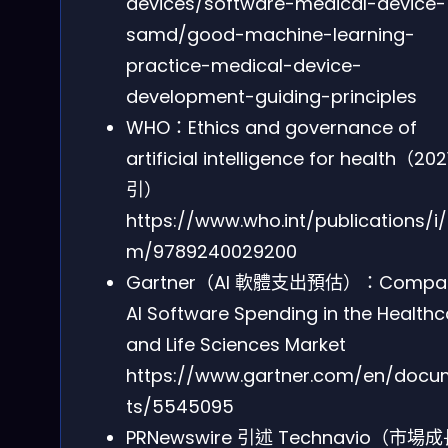
devices/software-medical-device-
samd/good-machine-learning-
practice-medical-device-
development-guiding-principles
WHO：Ethics and governance of
artificial intelligence for health（20
引）
https://www.who.int/publications/i/
m/9789240029200
Gartner（AI 軟體支出預估）：Compa
AI Software Spending in the Healthc
and Life Sciences Market
https://www.gartner.com/en/doc
ts/5545095
PRNewswire 引述 Technavio（市場