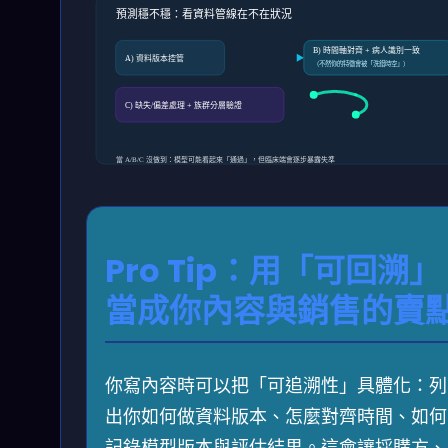
預測穩不穩：看資料管線在不在狀況
B) 時間軸對齊 + 病人識別一致
A) 資料版本控管
（不然你的特徵會被「洗錯時空」）
C) 缺失/偏差處理 + 族群分層驗證
當 A/B/C 沒做到：模型可能看起來「通過」，但臨床端會逐步暴露失準
Pro Tip：用「可回溯」
當成你內容與銷售的賣
你寫內容時可以把「可追溯性」具體化：列
出你如何做資料版本、怎麼對齊時間、如何
記錄模型版本與評估結果。這會讓採購方、