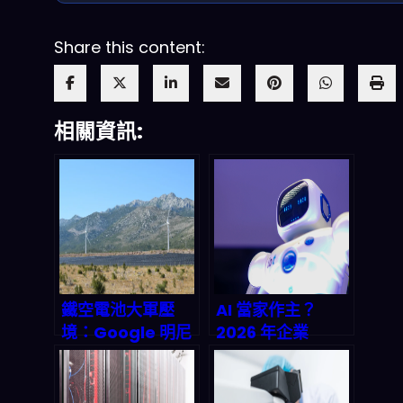
Share this content:
相關資訊:
鐵空電池大軍壓
AI 當家作主？
境：Google 明尼
2026 年企業
蘇達數據中心的
management
100 小時储能革命
révolution：機
將如何重新定義
器人總經理出道實