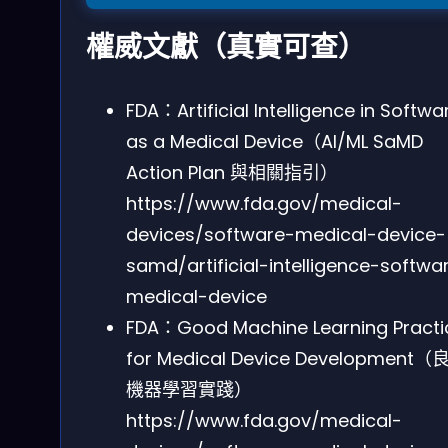
權威文獻（真實可查）
FDA：Artificial Intelligence in Softwa
as a Medical Device（AI/ML SaMD
Action Plan 與相關指引）
https://www.fda.gov/medical-
devices/software-medical-device-
samd/artificial-intelligence-softwa
medical-device
FDA：Good Machine Learning Practi
for Medical Device Development（
機器學習實踐）
https://www.fda.gov/medical-