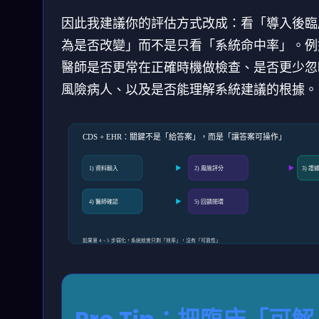
因此我建議你的評估方式改成：看「導入後臨
為是否改變」而不是只看「系統命中率」。例
醫師是否更常在正確時機做檢查、是否更少忽
風險病人、以及是否能理解系統建議的根據。
CDS + EHR：關鍵不是「給答案」，而是「讓答案可操作」
1) 資料輸入
2) 風險評分
3) 證
4) 醫師確認
5) 回饋閉環
如果第 4、5 步弱化，系統就會只剩「效率」，沒有「可靠性」