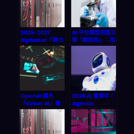
2026 年能源遊戲
錄
規則
2026-2027
AI 平台模型把蛋白
Alphabet「算力
質「動起來」：用
+量子+無人化」三
分子動力學+機器
箭齊發：AI代理工
學習加速藥物設
作流程要怎麼落地
計，2026 新藥研
才不翻車？
賽道怎麼變局？
OpenAI 擴大
2026 AI 爆發年！
「Cyber AI」權
Agentic
限：2027 前後資
Workflows 讓企
安自動化會怎麼翻
業躺賺、你也能被
天？風險、對策與
動收入翻倍？
產業鏈拆解
LangChain