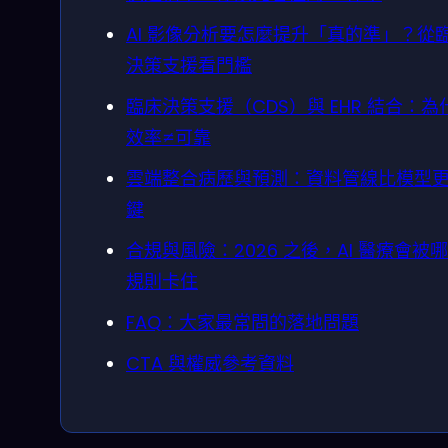
AI 影像分析要怎麼提升「真的準」？從
決策支援看門檻
臨床決策支援（CDS）與 EHR 結合：為
效率≠可靠
雲端整合病歷與預測：資料管線比模型
鍵
合規與風險：2026 之後，AI 醫療會被
規則卡住
FAQ：大家最常問的落地問題
CTA 與權威參考資料