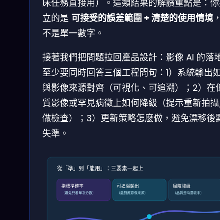
床任務直接用）。這類結果的解讀重點是：你
立的是
可接受的誤差範圍 + 清楚的使用情境
不是單一數字。
接著我們把問題拉回產品設計：影像 AI 的落
至少要同時回答三個工程問句：1）系統輸出
與影像來源對齊（可視化、可追溯）；2）在
質影像或罕見病徵上如何降級（提示重新拍攝
做檢查）；3）更新策略怎麼做，避免漂移後
失準。
從「準」到「能用」：三要素一起上
指標準確率
可追溯輸出
風險降級
（避免只看單次分數）
（能對應影像來源）
（品質差時要收手）