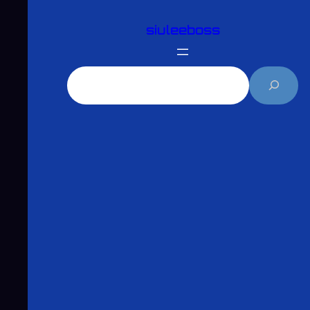
跳
siuleeboss
至
主
要
搜
內
尋
容