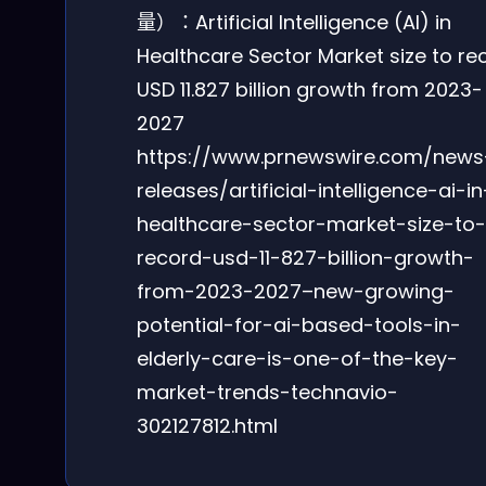
量）：Artificial Intelligence (AI) in
Healthcare Sector Market size to re
USD 11.827 billion growth from 2023-
2027
https://www.prnewswire.com/news
releases/artificial-intelligence-ai-in
healthcare-sector-market-size-to-
record-usd-11-827-billion-growth-
from-2023-2027–new-growing-
potential-for-ai-based-tools-in-
elderly-care-is-one-of-the-key-
market-trends-technavio-
302127812.html