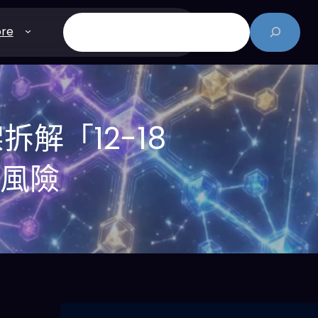
搜
re
尋
拆解「12-18
地風險