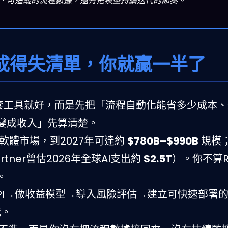
KPI、可追蹤的流程數據，還有把模型持續迭代的節奏。
算成得失清單，你就贏一半了
一套工具就好，而是先把「流程自動化能省多少成本
變成收入」先算清楚。
與軟體市場，到2027年可達約
$780B–$990B
規模
tner曾估2026年全球AI支出約
$2.5T
）。你不算R
。
PI→做收益模型→導入風險評估→建立可快速部署
代。