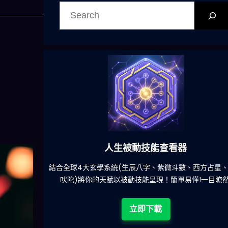
搜
尋
人生被動技能查看器
餐吃什麽的煩
結合全球4大玄學系統(生辰八字、紫微斗數、西方占星
吠陀)將你的天賦以被動技能呈現！簡單易懂!一目瞭然
立即下載