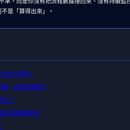
不準，而是你沒有把流程數據接回來、沒有持續監
而不是「算得出來」。
PI是什麼嗎？
正回報，但最後翻車？
麼角色？
監控的關鍵差別
？