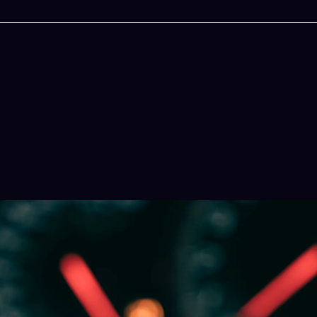
今晚吃什麽
一鍵配搭出三餸一湯的完美晚餐組合,以後免除晚
惱
立即下載