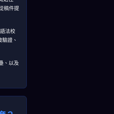
—從稿件提
/語法校
被驗證、
壘、以及