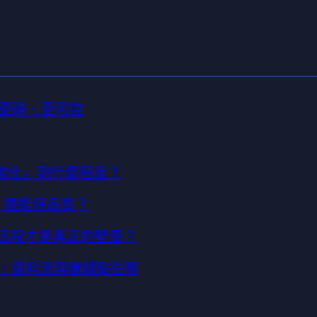
更碎、更可控
「自動化」到什麼程度？
時，還能保品質？
何這段才是真正的壁壘？
構、資料流與賺錢點在哪