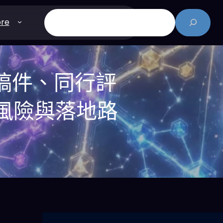
搜
re
尋
從稿件、同行評
含風險與落地路