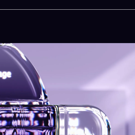
今晚吃什麽
一鍵配搭出三餸一湯的完美晚餐組合,以後免除晚
惱
立即下載