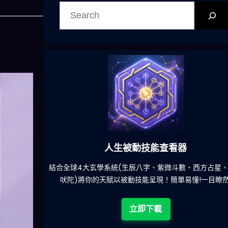
搜
尋
人生被動技能查看器
餐吃什麽的煩
結合全球4大玄學系統(生辰八字、紫微斗數、西方占星
吠陀)將你的天賦以被動技能呈現！簡單易懂!一目瞭然
立即下載