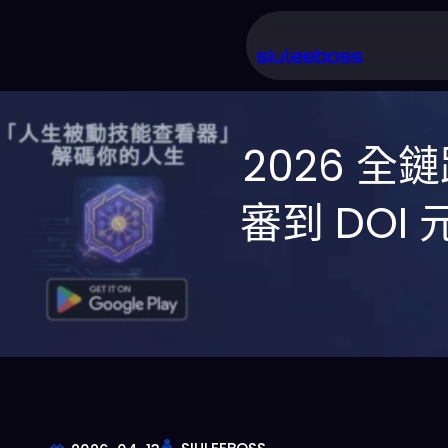
跳
至
siuleeboss
主
要
2026 全
內
容
審到 DO