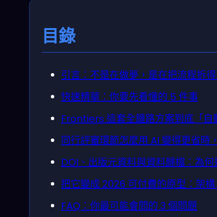
目錄
引言：不是在做夢，是在把流程拆得
快速精華：你要先看懂的 5 件事
Frontiers 這套全鏈路方案到底
同行評審環節怎麼用 AI 變得更省
DOI、出版元資料與資料歸檔：為
把它變成 2026 可付費的原型：架
FAQ：你最可能會問的 3 個問題