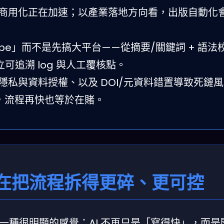
與商用化正在加速；以產業落地方向看，出版自動化
ype」而不是先搞大平台——從摘要/關鍵詞 + 語法校
建立可追溯 log 與人工覆核點。
私與資料授權、以及 DOI/元資料錯置導致死鏈
機制，流程再快也等於在賭。
在把流程拆得更碎、更可控
一種很明顯的感覺：AI 不再只是「寫得快」，而是