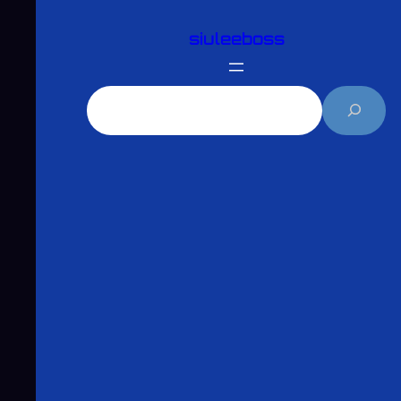
跳
siuleeboss
至
主
要
搜
內
尋
容