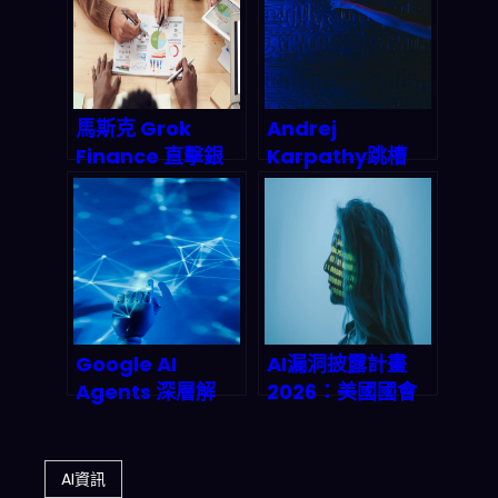
統？2026 終極實
付率砍半？2026
戰指南
医疗IT革命全解析
馬斯克 Grok
Andrej
Finance 直擊銀
Karpathy跳槽
行貸款業！AI語言
Anthropic：AI安
模型結合強化學
全陣營拿下最強大
習，如何在2027
腦，矽谷人才爭奪
年重塑金融風險模
戰殺出一條血路
型與自動交易？
Google AI
AI漏洞披露計畫
Agents 深層解
2026：美國國會
析：從搜尋框到萬
強推AI安全革命，
用助手的產業巨
你的企業準備好了
變，2026年智能
沒？
AI資訊