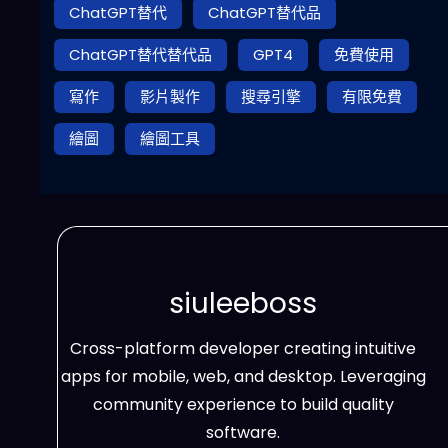
ChatGPT替代
ChatGPT替代品
ChatGPT替代替代品
GPT4
免費使用
寫作
影片製作
搜尋引擎
有限免費
繪圖
繪圖工具
siuleeboss
Cross-platform developer creating intuitive
apps for mobile, web, and desktop. Leveraging
community experience to build quality
software.