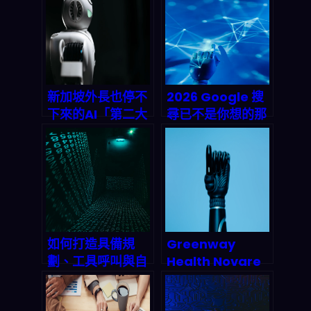
新加坡外長也停不
2026 Google 搜
下來的AI「第二大
尋已不是你想的那
腦」：
樣：LLM 全面接管
NanoClaw如何
下的 SEO 生存法
用1200萄USD顛
則與流量重分配解
覆OpenClaw壟
析
斷？
如何打造具備規
Greenway
劃、工具呼叫與自
Health Novare
我批判能力的進階
平台實測：AI自動
Agentic AI 系
編碼如何把理賠拒