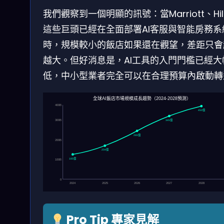
我們觀察到一個明顯的訊號：當Marriott、Hil
這些巨頭已經在全面部署AI客服與智能房務系
時，規模較小的飯店如果還在觀望，差距只會
越大。但好消息是，AI工具的入門門檻已經大
低，中小型業者完全可以在合理預算內啟動轉
全球AI飯店市場規模成長趨勢（2024-2028預測）
400B
450億
345億
300B
265億
200B
204億
185億
100B
0
2024
2025
2026
2027
2028
Pro Tip 專家見解