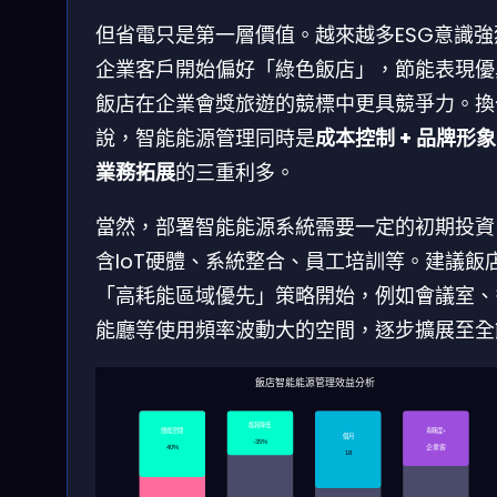
但省電只是第一層價值。越來越多ESG意識強
企業客戶開始偏好「綠色飯店」，節能表現優
飯店在企業會獎旅遊的競標中更具競爭力。換
說，智能能源管理同時是
成本控制 + 品牌形象
業務拓展
的三重利多。
當然，部署智能能源系統需要一定的初期投資
含IoT硬體、系統整合、員工培訓等。建議飯
「高耗能區域優先」策略開始，例如會議室、
能廳等使用頻率波動大的空間，逐步擴展至全
飯店智能能源管理效益分析
能耗降低
節能空間
青睞度+
個月
-35%
企業客
40%
18