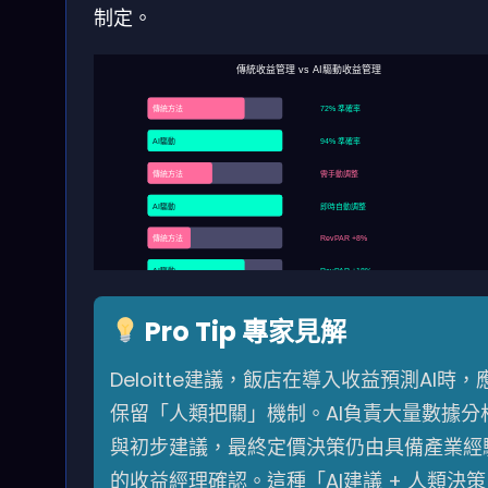
制定。
傳統收益管理 vs AI驅動收益管理
傳統方法
72% 準確率
AI驅動
94% 準確率
傳統方法
需手動調整
AI驅動
即時自動調整
傳統方法
RevPAR +8%
AI驅動
RevPAR +18%
Pro Tip 專家見解
Deloitte建議，飯店在導入收益預測AI時，
保留「人類把關」機制。AI負責大量數據分
與初步建議，最終定價決策仍由具備產業經
的收益經理確認。這種「AI建議 + 人類決