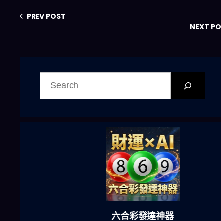
代理市場誰能為
王？
PREV POST
NEXT P
搜
尋
六合彩發達神器