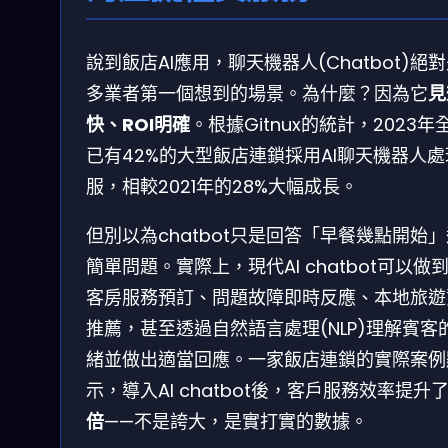
說到飯店AI應用，聊天機器人(Chatbot)絕
多業者第一個想到的場景。為什麼？因為它
見
快、ROI明確
。根據Gitnux的統計，2023年
已有42%的大型飯店連鎖採用AI聊天機器人
服，相較2021年的28%大幅成長。
但別以為chatbot只是回答「早餐幾點開始
簡單問題。實際上，現代AI chatbot可以做
客房服務預訂、問題故障即時反應、本地旅遊
推薦，甚至透過自然語言處理(NLP)理解賓客
緒並做出適當回應。一家飯店連鎖的實際案例
示，導入AI chatbot後，客戶服務效率提升
倍
——不是誇大，是實打實的數據。