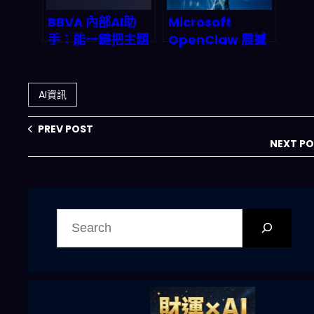
BBVA 內部AI助
Microsoft
手：能一鍵把主題
OpenClaw 震撼
變成專業
登場：企業級AI助
PPT/Word，對
理如何改寫2026
2026職場效率與
年辦公室遊戲規
AI資訊
內容產業鏈意味著
則？
什麼？
PREV POST
NEXT P
搜
尋