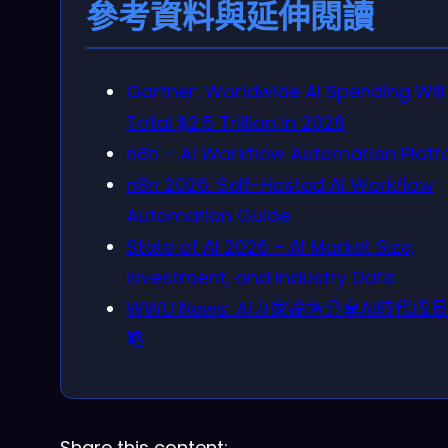
參考資料與延伸閱讀
Gartner: Worldwide AI Spending Will
Total $2.5 Trillion in 2026
n8n – AI Workflow Automation Plat
n8n 2026: Self-Hosted AI Workflow
Automation Guide
State of AI 2026 – AI Market Size,
Investment, and Industry Data
WWU News: AI專家論壇分享AI時代成
略
Share this content: