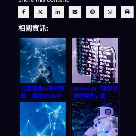
相關資訊:
三菱電機AI專利策
Arcee AI「開放式
略：揭秘2026年
推理模型」衝
工業數位轉型的致
Claude Opus：
勝關鍵
2026 agentic
LLM 生態會被掀掉
重來？