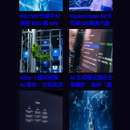
DSCVR 代理平台
OpenClaw 30天
突破 820 萬 API
花掉130萬美元啟
調用——「代理即
示錄：當AI
服務」藍海如何重
Agent不再需要看
塑 2026 AI 基礎設
帳單，開發者到底
施版圖
該不該恐慌？
GEN-1 通用物理
AI 生成程式碼在企
AI 發布：它到底怎
業爆炸：為何「越
麼把機器人「從會
快寫越亂」？以及
做一件事」推向
2026 年技術債務
「進真實世界能交
如何被你反殺
付」？