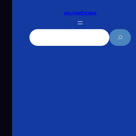
跳
siuleeboss
至
主
要
搜
內
尋
容