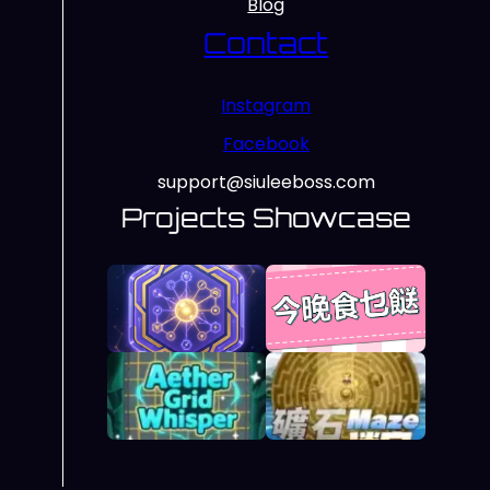
Blog
Contact
Instagram
Facebook
support@siuleeboss.com
Projects Showcase