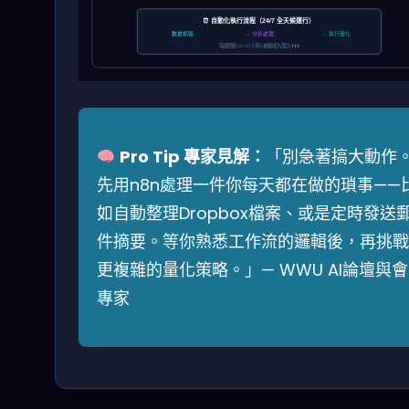
⏰ 自動化執行流程（24/7 全天候運行）
數據抓取
→ 分析處理
→ 執行優化
每週節省 15-20 小時 | 被動收入潛力 ⬆️⬆️⬆️
Pro Tip 專家見解：
「別急著搞大動作
先用n8n處理一件你每天都在做的瑣事——
如自動整理Dropbox檔案、或是定時發送
件摘要。等你熟悉工作流的邏輯後，再挑戰
更複雜的量化策略。」— WWU AI論壇與會
專家