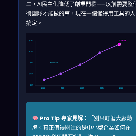
二，AI民主化降低了創業門檻——以前需要整
術團隊才能做的事，現在一個懂得用工具的人
搞定。
$2.52T
$2T+
$1.5T
$1T
+44% YoY
$0.5T
$0T
2022
2023
2024
2025
2026
Pro Tip 專家見解：
「別只盯著大廠動
態。真正值得關注的是中小型企業如何在