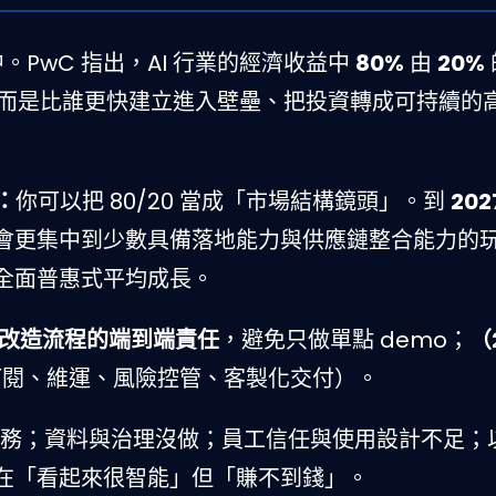
。PwC 指出，AI 行業的經濟收益中
80%
由
20%
，而是比誰更快建立進入壁壘、把投資轉成可持續的
：
你可以把 80/20 當成「市場結構鏡頭」。到
202
會更集中到少數具備落地能力與供應鏈整合能力的
全面普惠式平均成長。
I 改造流程的端到端責任
，避免只做單點 demo；
（
訂閱、維運、風險控管、客製化交付）。
接到財務；資料與治理沒做；員工信任與使用設計不足；
在「看起來很智能」但「賺不到錢」。