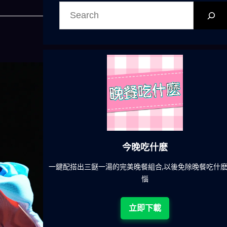
搜
尋
今晚吃什麽
一鍵配搭出三餸一湯的完美晚餐組合,以後免除晚餐吃什
惱
立即下載