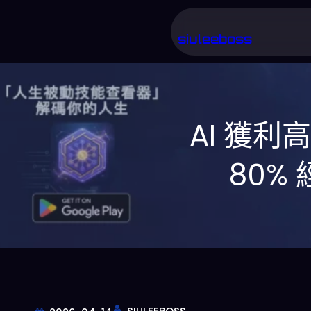
跳
至
siuleeboss
主
要
內
AI 獲利
容
80%