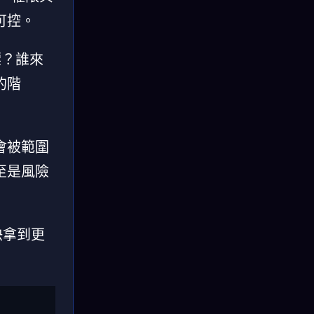
可控。
標？誰來
的階
會被範圍
至是風險
快拿到更