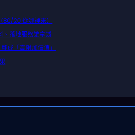
（80/20 從哪裡來）
資料、落地服務誰拿錢
力」翻成「高附加價值」
果