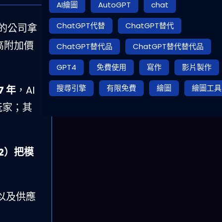
AI繪圖
AutoGPT
chat
ChatGPT代替
ChatGPT替代
的公司拿
高附加價
ChatGPT替代品
ChatGPT替代替代品
GPT4
免費使用
寫作
影片製作
搜尋引擎
有限免費
繪圖
繪圖工具
7 年
，AI
玩家；其
2）把模
以及供應