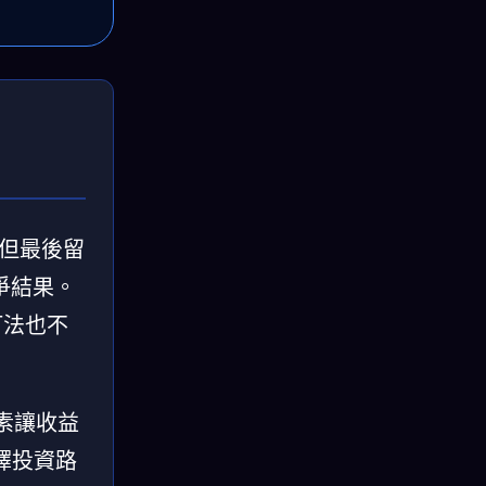
，但最後留
爭結果。
打法也不
素讓收益
擇投資路