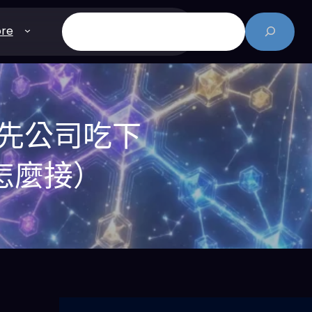
搜
re
尋
領先公司吃下
鏈怎麼接）