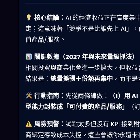
核心結論：
AI 的經濟收益正在高度集中
走；這意味著「競爭不是比誰先上 AI」
值產品/服務。
關鍵數據（2027 年與未來量級抓法）
相關投資與商業化會進一步擴大，但收益
結果是：
總量擴張＋份額再集中
，而不是
行動指南：
先從兩條線做：
（1）用 A
型能力封裝成「可付費的產品/服務」
（
風險預警：
試點太多但沒有 KPI 
商綁定導致成本失控。這些會讓你永遠卡