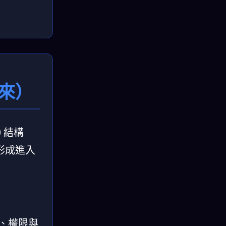
裡來）
 結構
形成進入
理、權限與