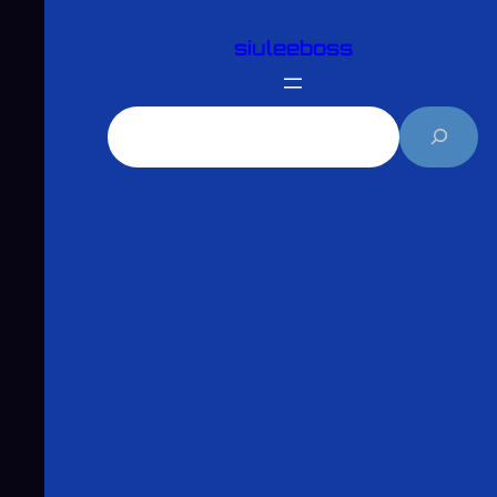
跳
siuleeboss
至
主
要
搜
內
尋
容