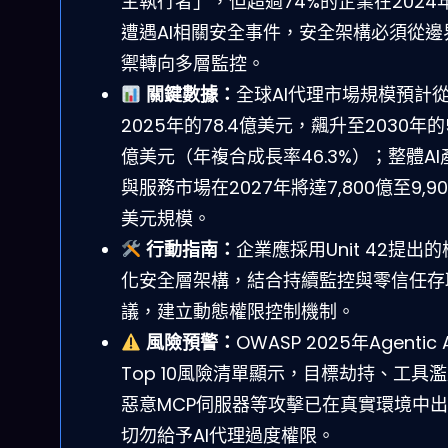
主執行者」，但超過74%的企業在2024
遭遇AI相關安全事件，安全架構必須從邊
禦轉向多層監控。
關鍵數據：
全球AI代理市場規模預計
2025年的78.4億美元，飆升至2030年的
億美元（年複合成長率46.3%）；整體AI
與服務市場在2027年將達7,800億至9,9
美元規模。
行動指南：
企業應採用Unit 42提出
化安全層架構，結合持續監控與零信任存
議，建立動態權限控制機制。
風險預警：
OWASP 2025年Agentic A
Top 10風險清單顯示，目標劫持、工具
惡意MCP伺服器等攻擊已在真實環境中
切勿給予AI代理過度權限。