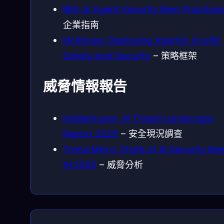
IBM: AI Agent Security Best Practices
企業指南
McKinsey: Deploying Agentic AI with
Safety and Security
– 策略框架
威脅情報報告
HiddenLayer: AI Threat Landscape
Report 2025
– 安全現況調查
Trend Micro: State of AI Security Re
1H 2025
– 威脅分析