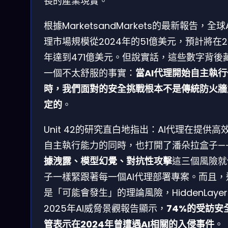
長的產業現實。
根據MarketsandMarkets的最新報告，全球
理市場規模從2024年的51億美元，預計將在2
年達到471億美元。但說實話，這些數字背後
一個不太舒服的事實：
當AI代理開始自主執
時，我們面對的安全挑戰根本不是傳統防火牆
定的
。
Unit 42的研究直白地指出：AI代理在提供高
自主執行能力的同時，也打開了潘朵拉盒子—
據洩露、模型幻覺、對抗性攻擊
這三個風險就
子一樣緊跟著每一個AI代理部署專案。而且，
是「可能會發生」的理論風險，HiddenLaye
2025年AI威脅景觀報告顯示，
74%的受訪安
管表示在2024年曾遭遇AI相關的入侵事件
。