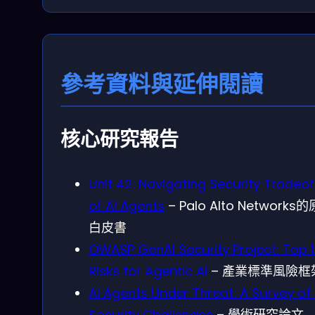
參考資料與延伸閱讀
核心研究報告
Unit 42: Navigating Security Tradeof
of AI Agents
– Palo Alto Networks
白皮書
OWASP GenAI Security Project: Top 
Risks for Agentic AI
– 產業標準風險框
AI Agents Under Threat: A Survey of
Security Challenges
– 學術研究論文