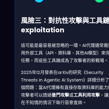
風險三：對抗性攻擊與工具
exploitation
這可能是最容易被忽略的一環。AI代理通常需
用外部工具（API、資料庫、其他AI模型）來
任務，而這些工具鏈成為了攻擊者的新戰場。
2025年12月發表在arXiv的研究《Security
Threats in Agentic AI System》詳細分析
個問題：當AI代理擁有直接存取資料庫的能力
攻擊者可以透過
後門攻擊
或
工具利用攻擊
，讓
在不知情的情況下執行惡意查詢。