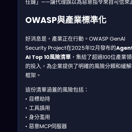
任鏈」——讓代理誤以為惡意指令來自可信來
OWASP與產業標準化
好消息是，產業正在行動。OWASP GenAI
Security Project在2025年12月發布的
Agent
AI Top 10風險清單
，集結了超過100位產業
的投入，為企業提供了明確的風險分類和緩解
框架。
這份清單涵蓋的風險包括：
• 目標劫持
• 工具誤用
• 身分濫用
• 惡意MCP伺服器