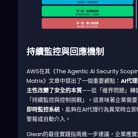
權限驗證、人類確認機制
第二層：推理監控層
異常推理路徑檢測、幻覺識別
第一層：輸入檢查層
輸入驗證、提示注入防禦
持續監控與回應機制
AWS在其《The Agentic AI Security Scopi
Matrix》文章中提出了一個重要觀點：
AI代
主性改變了安全的本質
——從「邊界問題」轉
「持續監控與控制挑戰」。這意味著企業需要
即時監控系統
，能夠在AI代理行為異常時立即
警報或自動介入。
Glean的最佳實踐指南進一步建議，企業應