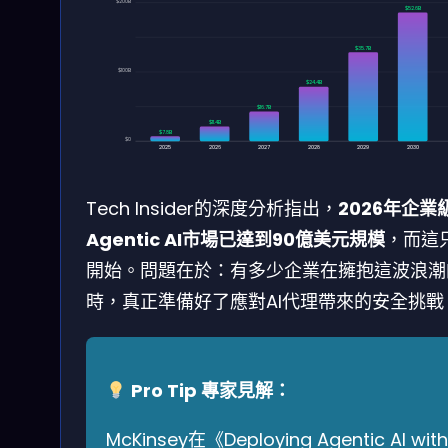
$200B
$52.6B
$35.7B
$100B
$24.4B
$16.7B
$11.4B
$7.8B
$0
2025
2026
2027
2028
2029
2030
Tech Insider的深度分析指出，
2026年企業
Agentic AI市場已達到90億美元規模
，而這
開始。問題在於：有多少企業在擁抱這波浪潮
時，真正準備好了應對AI代理帶來的安全挑戰
Pro Tip 專家見解：
McKinsey在《Deploying Agentic AI with