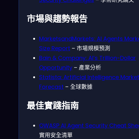
市場與趨勢報告
MarketsandMarkets: AI Agents Mark
Size Report
– 市場規模預測
Bain & Company: AI’s Trillion-Dollar
Opportunity
– 產業分析
Statista: Artificial Intelligence Marke
Forecast
– 全球數據
最佳實踐指南
OWASP AI Agent Security Cheat She
實用安全清單