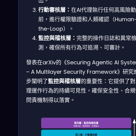
出。
行動審核層：
在AI代理執行任何高風險
前，進行權限驗證和人類確認（Human-i
the-Loop）。
監控與稽核層：
完整的操作日誌和異常
測，確保所有行為可追溯、可審計。
發表在arXiv的《Securing Agentic AI Syst
– A Multilayer Security Framework》研
步闡明了
監控與稽核層
的重要性：它提供了對A
理運作行為的持續可見性，確保安全性、合規
問責機制得以落實。
第四層：監控與稽核層
完整日誌、異常檢測、合規審計
第三層：行動審核層