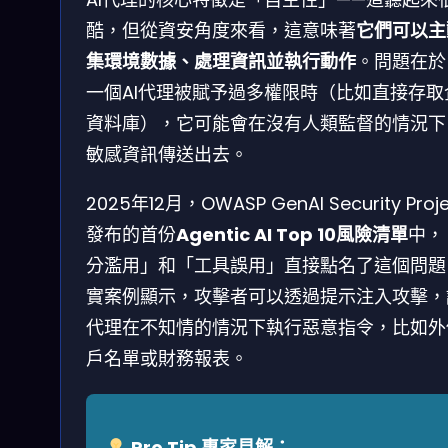
酷，但從資安角度來看，這意味著
它們可以主
集環境數據、處理資訊並執行動作
。問題在於
一個AI代理被賦予過多權限時（比如直接存取
資料庫），它可能會在沒有人類監督的情況下
敏感資訊傳送出去。
2025年12月，OWASP GenAI Security Proje
發布的首份
Agentic AI Top 10風險清單
中，
分濫用」和「工具誤用」直接點名了這個問題
實案例顯示，攻擊者可以透過提示注入攻擊，讓
代理在不知情的情況下執行惡意指令，比如外
戶名單或財務報表。
Pro Tip 專家見解：