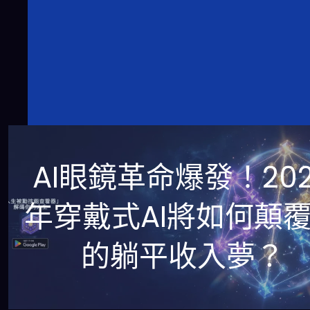
AI眼鏡革命爆發！202
年穿戴式AI將如何顛
的躺平收入夢？