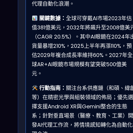
代理自動化浪潮。
關鍵數據：
全球可穿戴AI市場2023年估
值381億美元，2032年將飆升至2008億美
（CAGR 20.5%）。其中AI眼鏡在2024年
貨量暴增210%，2025上半年再漲110%，預
估2029年複合成長率維持60%。2027年全
球AR+AI眼鏡市場規模有望突破500億美
元。
行動指南：
關注台系供應鏈（和碩、緯
等）在精密光學與組裝領域的佈局；優先
擇支援Android XR與Gemini整合的生態
系；針對垂直場景（醫療、教育、工業）
發AI代理工作流，將情境感知轉化為自動化