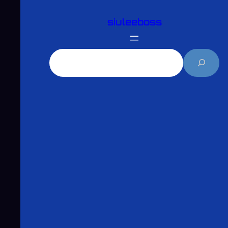
跳
siuleeboss
至
主
要
搜
內
尋
容