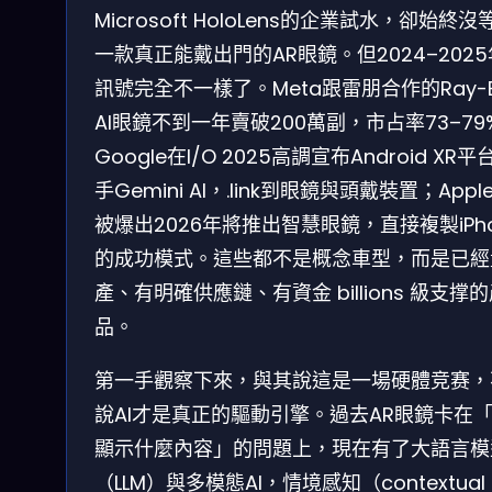
Microsoft HoloLens的企業試水，卻始終沒
一款真正能戴出門的AR眼鏡。但2024–202
訊號完全不一樣了。Meta跟雷朋合作的Ray-B
AI眼鏡不到一年賣破200萬副，市占率73–79
Google在I/O 2025高調宣布Android XR平
手Gemini AI，.link到眼鏡與頭戴裝置；Appl
被爆出2026年將推出智慧眼鏡，直接複製iPho
的成功模式。這些都不是概念車型，而是已經
產、有明確供應鏈、有資金 billions 級支撑
品。
第一手觀察下來，與其說這是一場硬體竞赛，
說AI才是真正的驅動引擎。過去AR眼鏡卡在
顯示什麼內容」的問題上，現在有了大語言模
（LLM）與多模態AI，情境感知（contextual