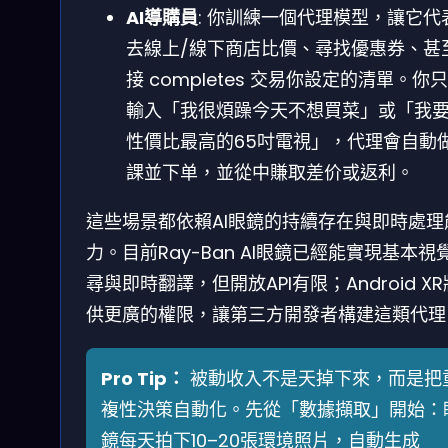
AI導購員
: 你訓練一個代理模型，讓它代
去線上/線下商店比價、尋找優惠券、甚
接 completes 交易你設定的清單。你
輸入「我很煩躁今天不想買菜」或「我
性價比最高的65吋電視」，代理會自動
課並下单，並從中賺取差价或返利。
這些場景都依賴AI眼鏡的持續存在與即時處理
力。目前Ray-Ban AI眼鏡已經能實現基本視
尋與即時翻譯，但開放API有限；Android X
供更廣的權限，讓第三方開發者構建這類代理
Pro Tip：
被動收入不是天掉下來，而是把
複性決策自動化。先從「數據擷取」開始：
鏡每天拍下10–20張環境照片，自動生成