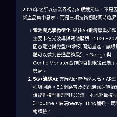
2026年之所以被業界視為AI眼鏡元年，不是
新產品集中發表，而是三項技術拐點同時臨界
電池與光學微型化
: 過往AR眼鏡厚重如
主要卡在光波導與電池體積。2025–202
固态電池與微型LED陣列開始量產，讓眼
體可以做到普通墨鏡級別。Google與
Gentle Monster合作的首批眼镜已展
機身。
5G+邊緣AI
: 雲端AI延遲仍然太高，AR
秒級回應。5G網路普及搭配邊緣運算節
讓複雜模型推理可以分流，本地輕量模
理routine，雲端heavy lifting補強，
暢體驗。