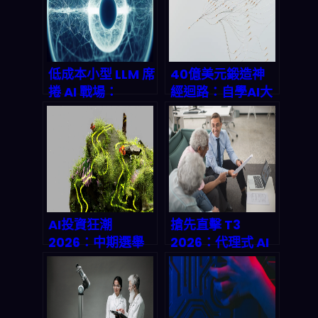
低成本小型 LLM 席
40億美元鍛造神
捲 AI 戰場：
經迴路：自學AI大
Anthropic 與
模型會顛覆2027
OpenAI 的兆美元
商業版圖嗎？
估值保衛戰已經打
響
AI投資狂潮
搶先直擊 T3
2026：中期選舉
2026：代理式 AI
背後的百億美元遊
如何顛覆財管版
戲規則已經改寫
圖？