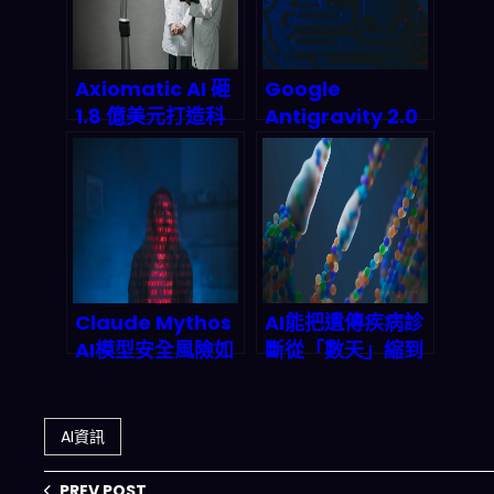
Axiomatic AI 砸
Google
1.8 億美元打造科
Antigravity 2.0
研驗證基建：為 AI
與 AI Studio 行動
戴上數學頭盔
版震撼登場：
2026 Agentic 開
發套件將如何顛覆
你的開發流程？
Claude Mythos
AI能把遺傳疾病診
AI模型安全風險如
斷從「數天」縮到
何顛覆2026年全
「數小時」：
球AI治理架構？
2026個人化醫療
與基因檢測流程的
AI資訊
下一波重構
PREV POST