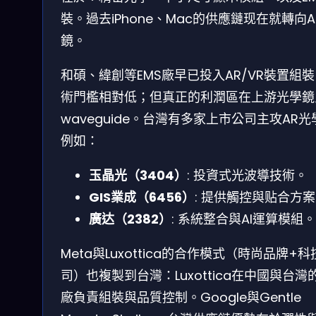
裝。過去iPhone、Mac的供應鏈现在就轉向A
鏡。
和碩、緯創等EMS廠早已投入AR/VR裝置組
術門檻相對低；但真正的利潤區在上游光學鏡
waveguide。台灣有多家上市公司主攻AR光
例如：
玉晶光（3404）
: 投資式光波導技術。
GIS業成（6456）
: 提供觸控與贴合方
廣达（2382）
: 系統整合與AI運算模組。
Meta與Luxottica的合作模式（時尚品牌+
司）也複製到台灣：Luxottica在中國與台灣
廠負責組裝與品質控制。Google與Gentle