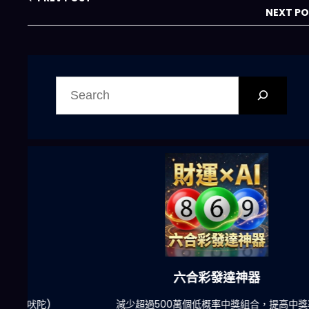
NEXT P
搜
尋
六合彩發達神器
陀)
減少超過500萬個低概率中獎組合，提高中獎率