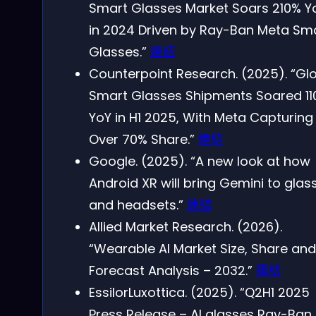
Smart Glasses Market Soars 210% Y
in 2024 Driven by Ray-Ban Meta Sm
Glasses.”
連結
Counterpoint Research. (2025). “Gl
Smart Glasses Shipments Soared 1
YoY in H1 2025, With Meta Capturing
Over 70% Share.”
連結
Google. (2025). “A new look at how
Android XR will bring Gemini to glas
and headsets.”
連結
Allied Market Research. (2026).
“Wearable AI Market Size, Share and
Forecast Analysis – 2032.”
連結
EssilorLuxottica. (2025). “Q2H1 2025
Press Release – AI glasses Ray-Ban