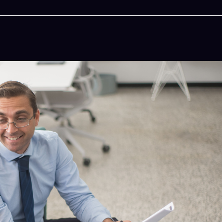
今晚吃什麽
一鍵配搭出三餸一湯的完美晚餐組合,以後免除晚餐吃什
惱
立即下載