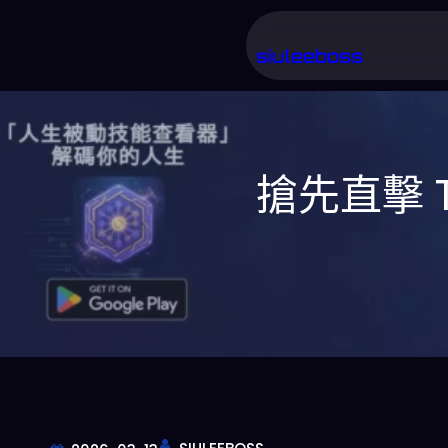
跳
至
siuleeboss
主
要
內
搶先直擊 T
容