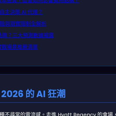
麼根本差異？這會如何影響費用結構？
主決策 AI 代理？
風險與現實限制全解析
重新洗牌？三大預測數據揭露
？實戰場景推薦清單
026 的 AI 狂潮
尋常的電流感。走進 Hyatt Regency 的會