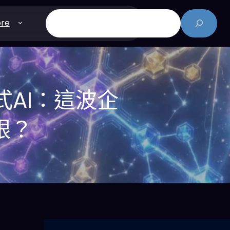
搜
re
尋
式AI：這波企
跟？