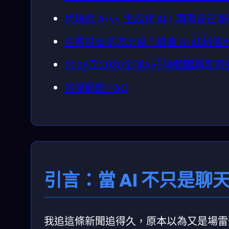
代理式 AI vs 生成式 AI，兩者差在
企業投報率怎麼算？這波 AI 紅利值
2026至2030全球AI市場藍圖與產
常見問題 FAQ
引言：當 AI 不只是
我追這條新聞追得久，原本以為又是場雷