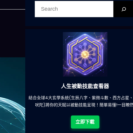
搜
尋
人生被動技能查看器
餐吃什麽的煩
結合全球4大玄學系統(生辰八字、紫微斗數、西方占星
吠陀)將你的天賦以被動技能呈現！簡單易懂!一目瞭然
立即下載