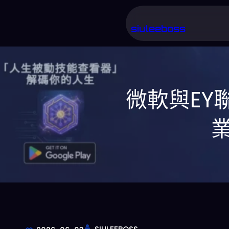
跳
至
siuleeboss
主
要
內
微軟與EY
容