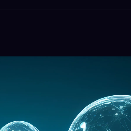
今晚吃什麽
一鍵配搭出三餸一湯的完美晚餐組合,以後免除晚
惱
立即下載