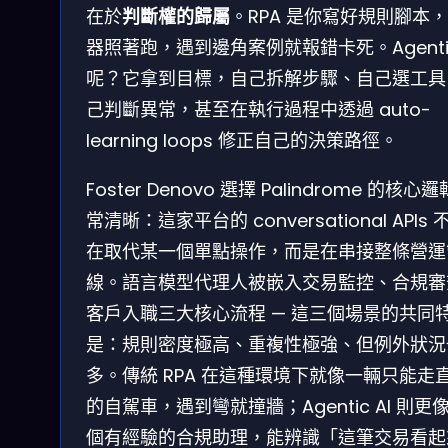
在於
判斷權的歸屬
。RPA 是你寫好規則腳本
器照著跑，遇到邊角案例就報錯卡死。Agentic
呢？它拿到目標，自己拆解步驟、自己選工具
己判斷異常，甚至在執行過程中透過 auto-
learning loops 修正自己的決策路徑。
Foster Denovo 選擇 Palindrome 的核心
常清晰：這家平台的 conversational APIs 
在取代某一個單點操作，而是在串接整條營運
線。語言模型代理人被嵌入交易監控、合規審
客戶入職三大核心流程 — 這三個場景的共同
是：規則密度極高、重複性極強、但例外狀況
多。傳統 RPA 在這種環境下就像一輛只能走
的自駕車，遇到彎就撞牆；Agentic AI 則更
個有經驗的合規助理，能辨識「這筆交易看起