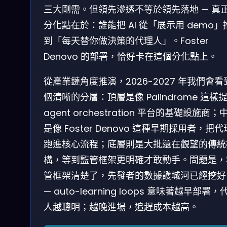
三大剛需。但領先滲透不等於領先落地 — 真
分化點在於：誰能把 AI 從「展示用 demo」
到「每天替你做決策的代理人」。Foster
Denovo 的部署，恰好卡在這個分化點上。
從產業鏈角度推演，2026-2027 年我們會看
個清晰的分層：頂層是像 Palindrome 這樣
agent orchestration 平台的基礎設施商；
是像 Foster Denovo 這種早期採用者，把
跑進核心流程；底層則是大批還在觀望的傳統
構，等到監管框架更明確才敢動手。問題是，
管框架清楚了，先發者的數據護城河已經挖好
— auto-learning loops 意味著越早部署，
人越聰明；越晚進場，追趕成本越高。