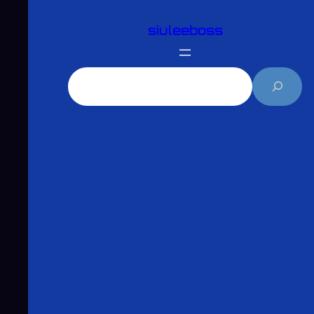
跳
siuleeboss
至
主
要
搜
內
尋
容