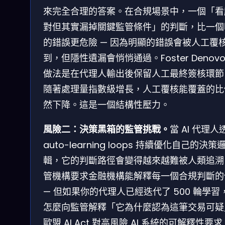
來完全合理的答案。在合規場景中，一個「看
對但其實漏掉關鍵監管條件」的判斷，比一個
的錯誤更危險 — 因為明顯的錯誤會被人工覆
到，但隱性遺漏會悄悄通過。Foster Denovo
做法是在代理人輸出後保留人工最終簽核環節
隨著處理量指數級增長，人工覆核能覆蓋的比
然下降。這是一個結構性壓力。
風險二：決策黑箱的監管挑戰。
當 AI 代理人
auto-learning loops 持續優化自己的決策
輯，它的判斷路徑會變得越來越難被人類追溯
管機構要求金融機構能解釋每一個合規判斷的
— 但如果你的代理人已經迭代了 500 輪學習
怎麼向監管解釋「它為什麼認為這筆交易可疑
歐盟 AI Act 對高風險 AI 系統的可解釋性要