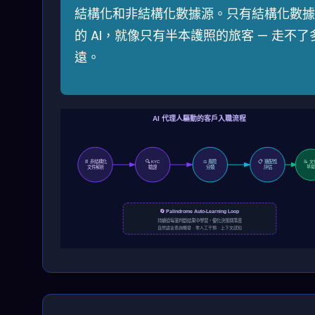
結構化和非結構化數據源。只有結構化數據
的 AI，就像只有半本護照的旅客 — 走不了
遠。
AI 代理人驅動的客戶入職流程
📄 非結構化
⚖️ 風險
📋 適配性
🔍 KYC
📝 
文件解析
驗證
分類
評估
草
🔄 Palindrome Auto-Learning Loop
持續從每筆判斷結果中學習，優化決策精準度
自然語言查詢觸發 · 零人工干預 · 上下文感知