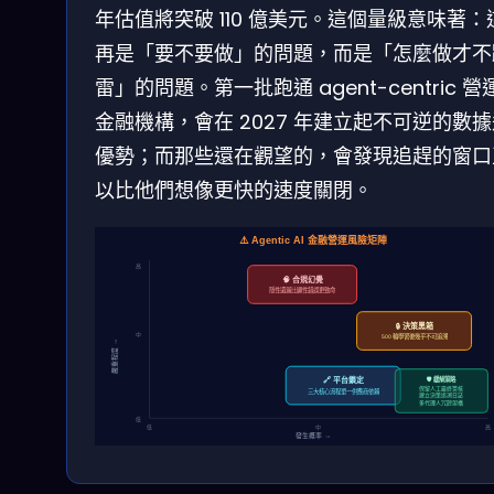
年估值將突破 110 億美元。這個量級意味著：
再是「要不要做」的問題，而是「怎麼做才不
雷」的問題。第一批跑通 agent-centric 營
金融機構，會在 2027 年建立起不可逆的數
優勢；而那些還在觀望的，會發現追趕的窗口
以比他們想像更快的速度關閉。
⚠️ Agentic AI 金融營運風險矩陣
高
🧠 合規幻覺
隱性遺漏比顯性錯誤更致命
🔒 決策黑箱
中
500 輪學習後幾乎不可追溯
嚴重程度 →
🛡️ 緩解策略
🔗 平台鎖定
保留人工最終簽核
三大核心流程單一供應商依賴
建立決策追溯日誌
多代理人冗餘架構
低
低
中
高
發生概率 →