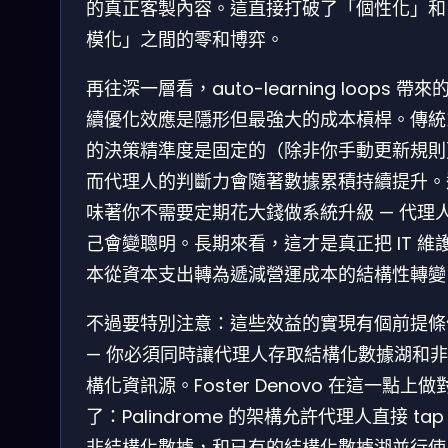
的真正客製內容。這直接打破了「個性化」和
模化」之間的零和博弈。
再往深一層看，auto-learning loops 帶來
續優化效應是隱形但最強大的成本槓桿。傳統
的決策精準度是固定的（除非你手動更新規則
而代理人的判斷力會隨著數據累積持續提升。
味著你不需要定期花大錢做系統升級 — 代理
己會變聰明。長期來看，這才是真正把 IT 維
本從資本支出轉為遞減營運成本的結構性轉變
不過要特別注意：這些效益的實現有個前提條
— 你必須同時讓代理人存取結構化數據湖和
構化資訊源。Foster Denovo 在這一點上做
了：Palindrome 的架構允許代理人直接 tap
非結構化數據，和已有的結構化數據湖並行使