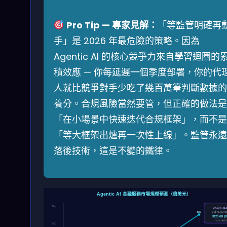
Pro Tip — 專家見解：
「等監管明確再
手」是 2026 年最危險的策略。因為
Agentic AI 的核心競爭力來自學習迴圈的
積效應 — 你每延遲一個季度部署，你的代
人就比競爭對手少吃了幾百萬筆判斷數據的
養分。合規風險當然要管，但正確的做法是
「在小場景中快速迭代合規框架」，而不是
「等大框架出爐再一次性上線」。監管永遠
落後技術，這是不變的鐵律。
Agentic AI 金融服務市場規模預測（億美元）
450
CAGR: 41
435
全球 AI Agen
$120.6B (2
YoY +45.
350