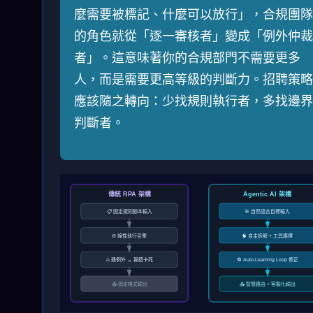
麼需要被標記、什麼可以放行」，合規團隊
的角色就從「逐一審核者」變成「例外仲裁
者」。這意味著你的合規部門不需要更多
人，而是需要更高等級的判斷力。招聘策略
應該隨之轉向：少找規則執行者，多找邊界
判斷者。
傳統 RPA 架構
Agentic AI 架構
📋 固定規則腳本輸入
🎯 自然語言目標輸入
⚙️ 線性執行引擎
🧠 自主拆解 + 工具選擇
⚠️ 遇例外 → 報錯卡死
🔄 Auto-Learning Loop 修正
📤 固定格式輸出
📤 智慧路由 + 客製化輸出