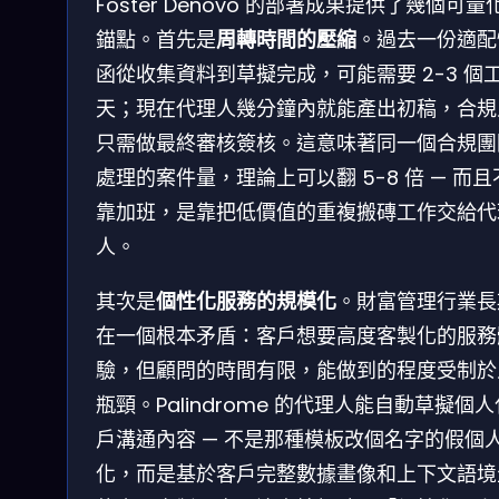
Foster Denovo 的部署成果提供了幾個可量
錨點。首先是
周轉時間的壓縮
。過去一份適配
函從收集資料到草擬完成，可能需要 2-3 個
天；現在代理人幾分鐘內就能產出初稿，合規
只需做最終審核簽核。這意味著同一個合規團
處理的案件量，理論上可以翻 5-8 倍 — 而且
靠加班，是靠把低價值的重複搬磚工作交給代
人。
其次是
個性化服務的規模化
。財富管理行業長
在一個根本矛盾：客戶想要高度客製化的服務
驗，但顧問的時間有限，能做到的程度受制於
瓶頸。Palindrome 的代理人能自動草擬個
戶溝通內容 — 不是那種模板改個名字的假個
化，而是基於客戶完整數據畫像和上下文語境