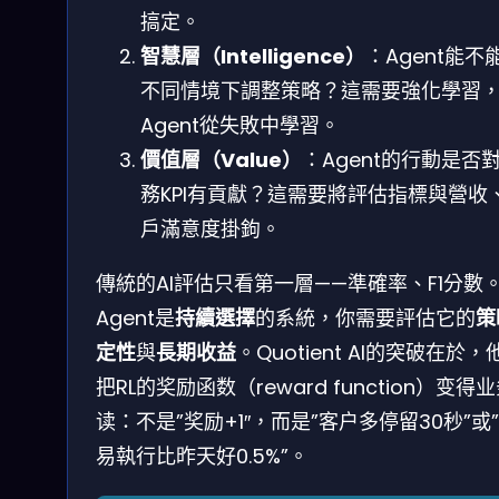
搞定。
智慧層（Intelligence）
：Agent能不
不同情境下調整策略？這需要強化學習
Agent從失敗中學習。
價值層（Value）
：Agent的行動是否
務KPI有貢獻？這需要將評估指標與營收
戶滿意度掛鉤。
傳統的AI評估只看第一層——準確率、F1分數
Agent是
持續選擇
的系統，你需要評估它的
策
定性
與
長期收益
。Quotient AI的突破在於，
把RL的奖励函数（reward function）变得
读：不是”奖励+1″，而是”客户多停留30秒”或
易執行比昨天好0.5%”。