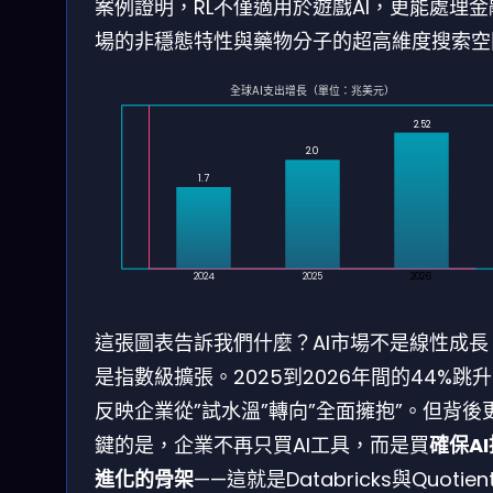
案例證明，RL不僅適用於遊戲AI，更能處理金
場的非穩態特性與藥物分子的超高維度搜索空
全球AI支出增長（單位：兆美元）
2.52
2.0
1.7
2024
2025
2026
這張圖表告訴我們什麼？AI市場不是線性成長
是指數級擴張。2025到2026年間的44%跳
反映企業從”試水溫”轉向”全面擁抱”。但背後
鍵的是，企業不再只買AI工具，而是買
確保A
進化的骨架
——這就是Databricks與Quotient