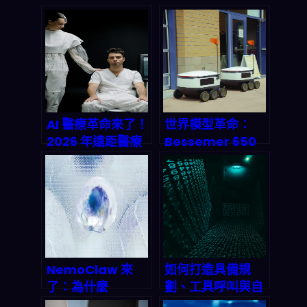
AI 醫療革命來了！
世界模型革命：
2026 年遠距醫療
Bessemer 650
會徹底顛覆我們對
億美元押注，通用
「看病」的想像？
機器人時代2027
Telefónica 報告
年全面引爆
深度解剖
NemoClaw 來
如何打造具備規
了：為什麼
劃、工具呼叫與自
Nvidia 這步棋讓
我批判能力的進階