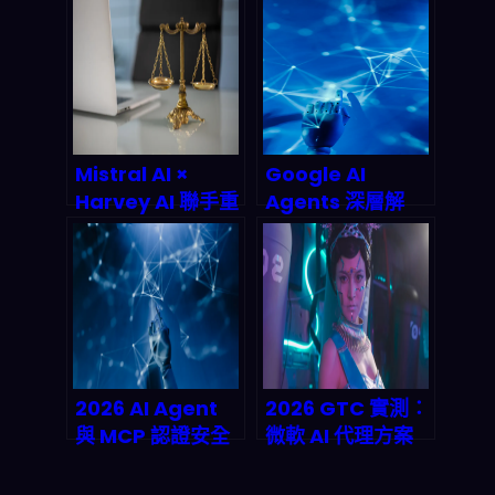
企業 AI Agent 終
Agentic AI 系
於敢放手大幹？
統？2026 終極實
戰指南
Mistral AI ×
Google AI
Harvey AI 聯手重
Agents 深層解
塑法律科技：律師
析：從搜尋框到萬
工作流自動化的全
用助手的產業巨
端革命正在發生
變，2026年智能
代理市場誰能為
王？
2026 AI Agent
2026 GTC 實測：
與 MCP 認證安全
微軟 AI 代理方案
全解析：零信任架
如何重塑企業自動
構如何成為被動收
化版圖？生產級部