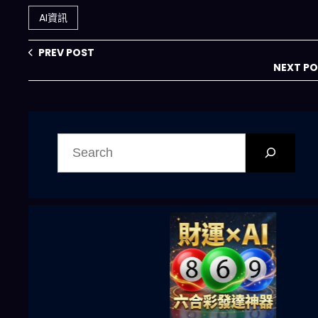
入自動化的最後拼
署的完整解析
AI資訊
圖
PREV POST
NEXT P
搜
尋