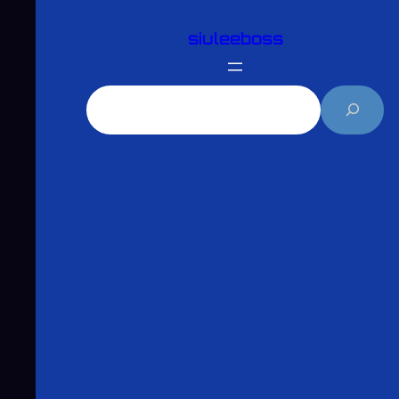
跳
siuleeboss
至
主
要
搜
內
尋
容