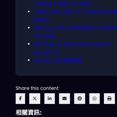
Total $2.5 Trillion in 2026
Forbes: The State Of The $2.52 Trilli
Bubble
Statista: Artificial Intelligence Marke
Forecast
TechCrunch: Databricks acquires
Quotient AI
Databricks官方新聞稿
Share this content:
相關資訊: