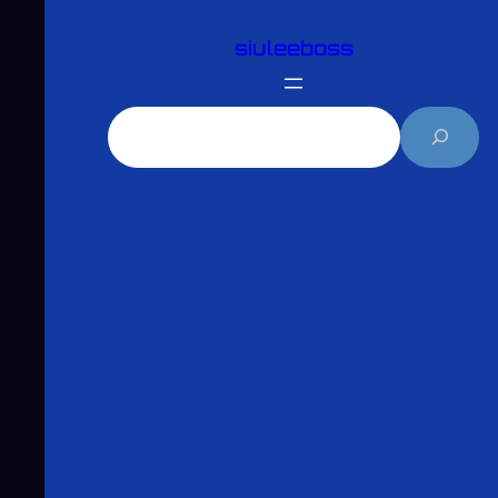
跳
siuleeboss
至
主
要
搜
內
尋
容