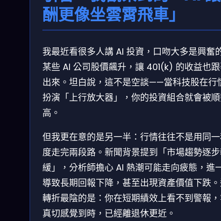
酬更像坐雲霄飛車」
我最近看很多人講 AI 投資，口吻大多是興奮
某些 AI 公司股價飆升，讓 401(k) 的收益也
出來。坦白說，這不是空談——當科技股在行
扮演「上行放大器」，你的投資組合就會被順
高。
但我更在意的是另一半：行情往往不是用同一
度走完兩段路。新聞背景提到「市場趨勢逐步
緩」，分析師擔心 AI 熱潮可能走向疲態，進
導致長期回報下降，甚至出現資產價值下跌。
轉折最陰的是：你在短期績效上看不到警報，
真切感覺到時，已經離退休更近。