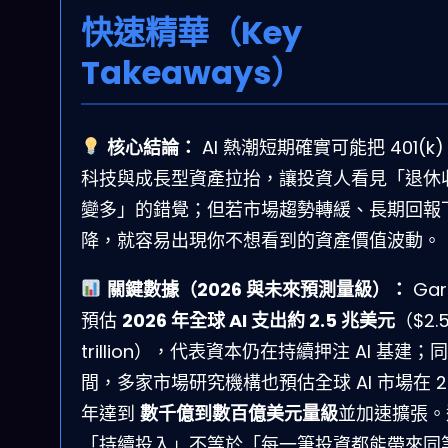
快速精華（Key
Takeaways）
核心結論：
AI 熱潮短期確實可能把 401(k)
科技與成長型資產拉抬，讓投資人看見「退休
變多」的錯覺；但若市場趨勢轉緩、長期回報
降，就容易出現你不想看到的資產價值波動。
關鍵數據（2026 與未來預測量級）：
Gar
預估
2026 年全球 AI 支出約 2.5 兆美元
（$2.
trillion），代表資本仍在持續押注 AI 基建；
間，多家市場研究機構也預估全球 AI 市場在 2
年達到
數千億到數百億美元量級
並加速擴張。
「持續投入」不等於「每一筆投資都能帶來同