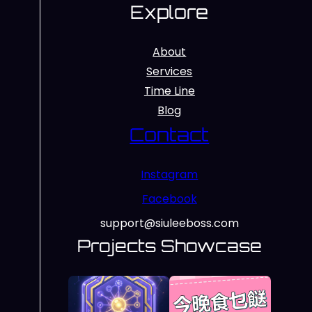
Explore
About
Services
Time Line
Blog
Contact
Instagram
Facebook
support@siuleeboss.com
Projects Showcase