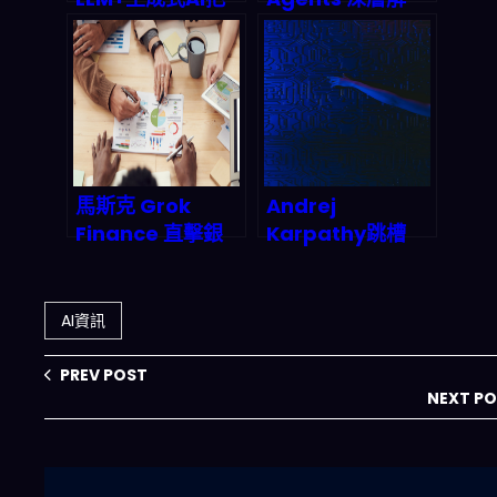
行銷流程「縮到上
析：從搜尋框到萬
線一半時間」？
用助手的產業巨
2026 供應鏈與營
變，2026年智能
收的真實路線圖
代理市場誰能為
王？
馬斯克 Grok
Andrej
Finance 直擊銀
Karpathy跳槽
行貸款業！AI語言
Anthropic：AI安
模型結合強化學
全陣營拿下最強大
習，如何在2027
腦，矽谷人才爭奪
AI資訊
年重塑金融風險模
戰殺出一條血路
型與自動交易？
PREV POST
NEXT P
搜