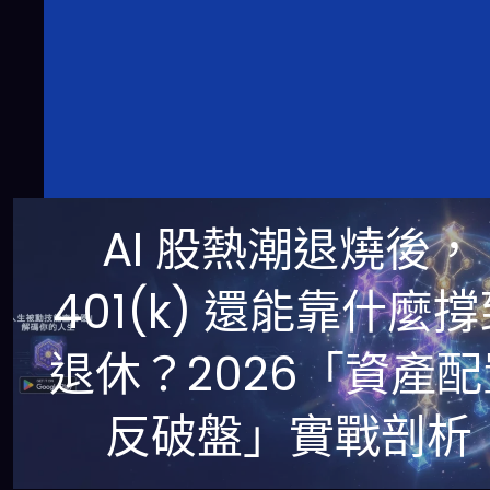
AI 股熱潮退燒後，
401(k) 還能靠什麼
退休？2026「資產配
反破盤」實戰剖析