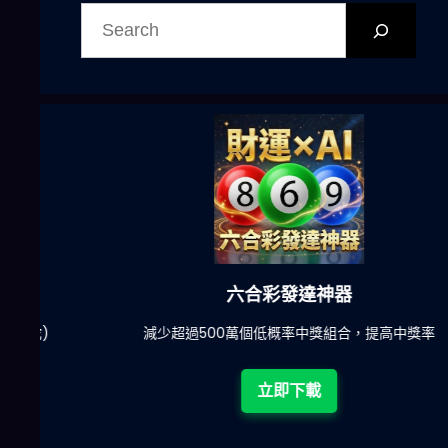
尋
六合彩發達神器
陀)
減少超過500萬個低概率中獎組合，提高中獎率
立即下載