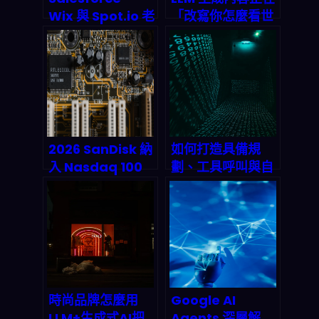
Wix 與 Spot.io 老
「改寫你怎麼看世
將新創 Tribal 崛
界」：偏見、假資
起：1000 萬鎂種
訊與資訊聚合變窄
子輪如何引爆
的2026風險全解
2026 企業 AI 代理
析
市場？
2026 SanDisk 納
如何打造具備規
入 Nasdaq 100
劃、工具呼叫與自
指數狂飆：AI 資料
我批判能力的進階
儲存需求即將引爆
Agentic AI 系
供應鏈危機，分析
統？2026 終極實
師喊破 2600 美元
戰指南
的真實機會在哪？
時尚品牌怎麼用
Google AI
LLM+生成式AI把
Agents 深層解