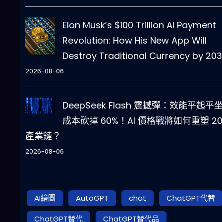
Elon Musk’s $100 Trillion AI Payment
Revolution: How His New App Will
Destroy Traditional Currency by 20
2026-08-06
DeepSeek Flash 震撼彈：效能平起平
成本砍掉 60%！AI 價格戰將如何重塑 20
產業鏈？
2026-08-06
AI繪圖
AutoGPT
chat
ChatGPT代替
ChatGPT替代
ChatGPT替代品