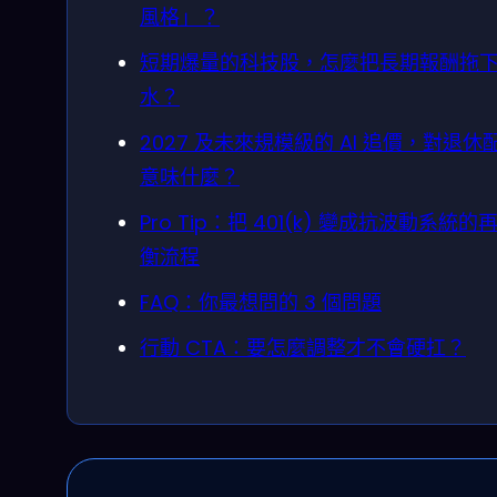
風格」？
短期爆量的科技股，怎麼把長期報酬拖
水？
2027 及未來規模級的 AI 追價，對退休
意味什麼？
Pro Tip：把 401(k) 變成抗波動系統的
衡流程
FAQ：你最想問的 3 個問題
行動 CTA：要怎麼調整才不會硬扛？