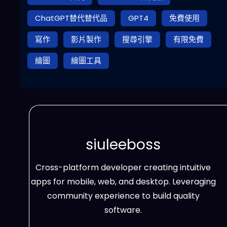
ChatGPT替代替代品
GPT4
免費使用
寫作
影片製作
搜尋引擎
有限免費
繪圖
繪圖工具
siuleeboss
Cross-platform developer creating intuitive
apps for mobile, web, and desktop. Leveraging
community experience to build quality
software.