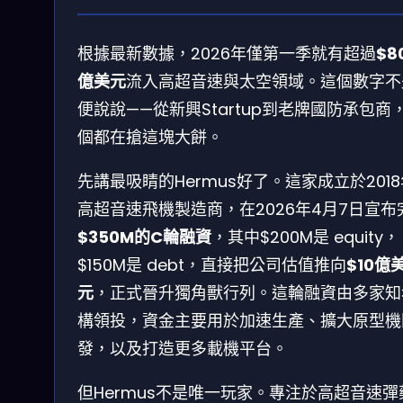
根據最新數據，2026年僅第一季就有超過
$8
億美元
流入高超音速與太空領域。這個數字不
便說說——從新興Startup到老牌國防承包商
個都在搶這塊大餅。
先講最吸睛的Hermus好了。這家成立於201
高超音速飛機製造商，在2026年4月7日宣布
$350M的C輪融資
，其中$200M是 equity，
$150M是 debt，直接把公司估值推向
$10億
元
，正式晉升獨角獸行列。這輪融資由多家知
構領投，資金主要用於加速生產、擴大原型機
發，以及打造更多載機平台。
但Hermus不是唯一玩家。專注於高超音速彈