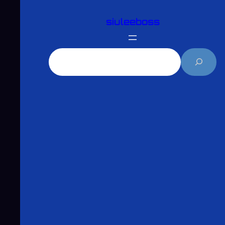
跳
siuleeboss
至
主
要
搜
內
尋
容