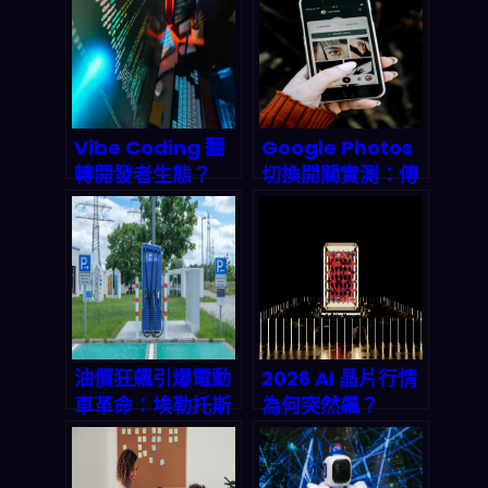
Vibe Coding 翻
Google Photos
轉開發者生態？
切換開關實測：傳
Google AI
統 search vs. AI
Studio 意圖驅動
搜索，用戶自主權
開發實測與產業鏈
的世紀之戰
衝擊解析
油價狂飆引爆電動
2026 AI 晶片行情
車革命：埃勒托斯
為何突然飆？
專利如何讓充電縮
AMD/Broadcom
短至15分鐘？
供應鏈升級帶來的
下一輪硬體整合拆