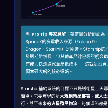
2022: $52B
2020: $36B
Pro Tip 專家見解：
華爾街分析師認為
SpaceX的多重收入來源（Falcon 9、
Dragon、Starlink）是關鍵。Starship的
發週期雖然長，但其他產品線已經證明公司
有能力快速迭代並壓低成本——這就是投資
願意砸大錢的核心邏輯。
Starship補給系統的目標不只是送衛星上天
簡單。它要實現的是
大規模衛星部署
、
載人太
行
，甚至未來的
火星殖民物流
。每個環節都是