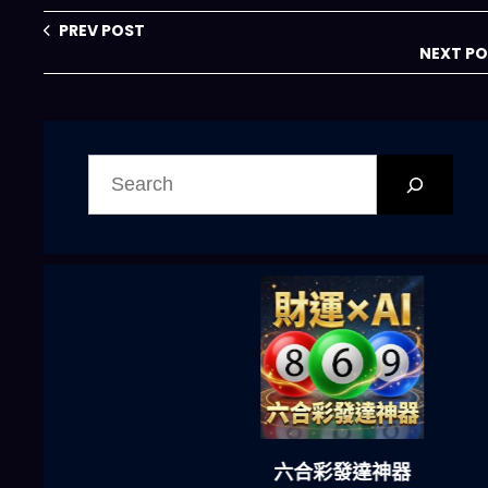
2026 之後會怎麼
從？
重塑投資與供應
PREV POST
鏈？
NEXT P
搜
尋
六合彩發達神器