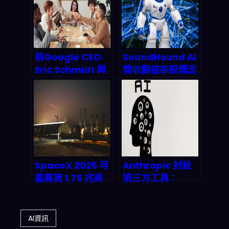
解
前Google CEO
SoundHound AI
Eric Schmidt 與
營收翻倍卻股價泥
前FTC CTO
沼：聲音 AI 巨人
Latanya
能否突圍
Sweeney 激辯 AI
Google、
規範：2026 年政
Amazon 的圍
策框架如何改變 AI
剿？
產業鏈與經濟版
圖？
SpaceX 2026 可
Anthropic 封殺
能募資 1.75 兆美
第三方工具：
元：從 IPO 到「代
Claude 訂閱制大
幣化預先曝險」
變天，開發者
Bitget，這條鏈在
2026 該何去何
AI資訊