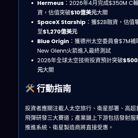
Hermeus
：2026年4月完成$350M C
資，估值突破
$10億美元
大關
SpaceX Starship
：獲$2B融資，估值
至
$1,270億美元
Blue Origin
：獲德州太空委員會$7M補
New Glenn火箭進入最終測試
2026年全球太空技術投資預計突破
$50
元
大關
行動指南
投資者應關注載人太空旅行、衛星部署、高超
飛彈研發三大賽道；產業鏈上下游包括發射服
推進系統、衛星製造商將直接受惠。