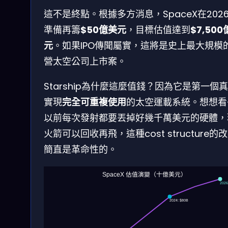
這不是終點。根據多方消息，SpaceX在202
準備再籌
$50億美元
，目標估值達到
$7,50
元
。如果IPO傳聞屬實，這將是史上最大規模
營太空公司上市案。
Starship為什麼這麼值錢？因為它是第一個
實現
完全可重複使用
的太空運載系統。想想看
以前每次發射都要丟掉好幾千萬美元的硬體，
火箭可以回收再飛，這種cost structure的
簡直是革命性的。
SpaceX 估值演變（十億美元）
2026
2024: $80B