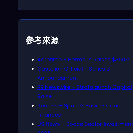
參考來源
Aerotime – Hermeus Raises $350M
Castelion Official – Series B
Announcement
PR Newswire – Stratolaunch Capital
Raise
Reuters – SpaceX Business and
Finances
US News – Space Sector Investmen