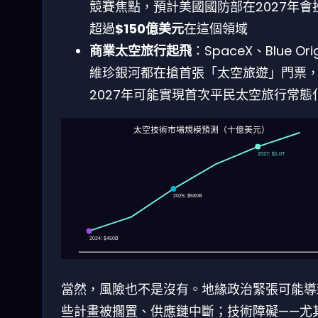
競賽焦點，預計美國國防部在2027年會
超過
$150億美元
在這個領域
商業太空旅行起飛
：SpaceX、Blue Orig
維珍銀河都在搶首張「太空旅遊」門票
2027年可能實現首次平民太空旅行常態
太空技術市場規模預測（十億美元）
2027: $1.0T
2025: $580B
2024: $450B
當然，風險也不是沒有。地緣政治緊張可能導
些計畫被擱置、供應鏈中斷；技術障礙——尤