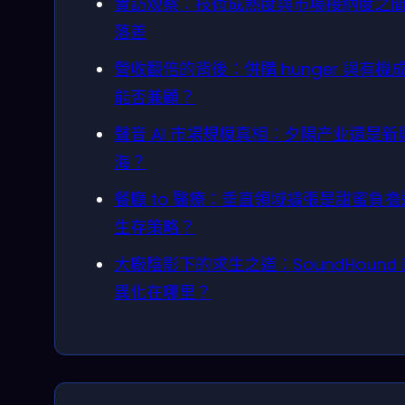
實訪观察：技術成熟度與市場接納度之
落差
營收翻倍的背後：併購 hunger 與有機
能否兼顧？
聲音 AI 市場規模真相：夕陽产业還是新
海？
餐廳 to 醫療：垂直領域擴張是甜蜜負擔
生存策略？
大廠陰影下的求生之道：SoundHound
異化在哪里？