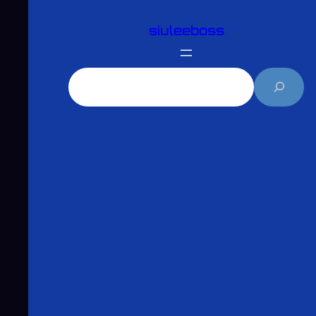
跳
siuleeboss
至
主
要
搜
內
尋
容