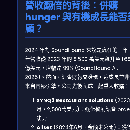
營收翻倍的背後：併購
hunger 與有機成長能否
顧？
2024 年對 SoundHound 來說是瘋狂的一
年營收從 2023 年的 8,500 萬美元飆升至 1.6
億美元，增幅達 99% (SoundHound AI,
2025)。然而，細查財報會發現，這成長並
來自內部引擎。公司先後完成三起重大收購：
SYNQ3 Restaurant Solutions
(2023
月，2,500萬美元)：强化餐廳語音 order
能力
Allset
(2024年6月，金額未公開)：獲