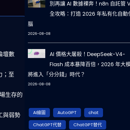
別再讓 AI 數據裸奔！n8n 自託管 V
全攻略：打造 2026 年私有化自動
腦
2026-08-08
論壇數
AI 價格大屠殺！DeepSeek-V4-
Flash 成本暴降百倍，2026 年大
力；至
將進入「分分錢」時代？
2026-08-08
職場生存的
AI繪圖
AutoGPT
chat
工與弱勢
ChatGPT代替
ChatGPT替代