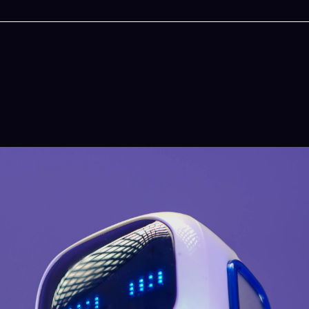
今晚吃什麽
一鍵配搭出三餸一湯的完美晚餐組合,以後免除晚
惱
立即下載