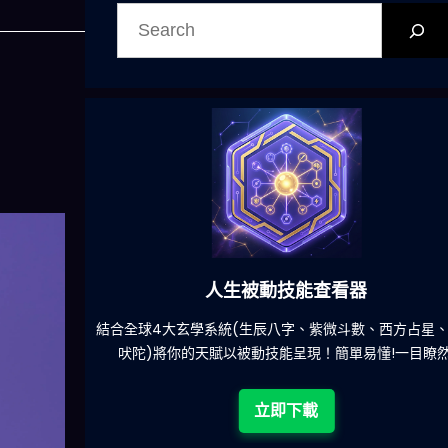
搜
尋
人生被動技能查看器
餐吃什麽的煩
結合全球4大玄學系統(生辰八字、紫微斗數、西方占星
吠陀)將你的天賦以被動技能呈現！簡單易懂!一目瞭然
立即下載