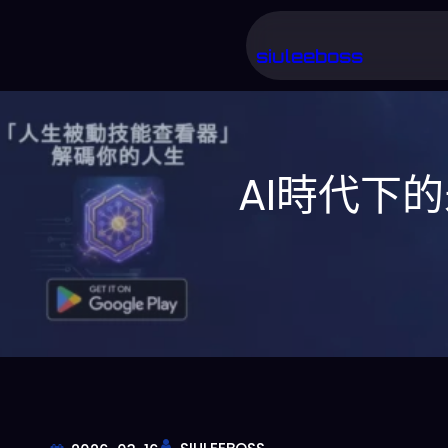
跳
至
siuleeboss
主
要
內
AI時代下
容