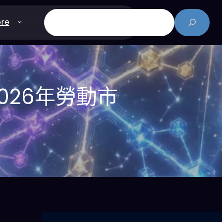
搜
re
尋
026年勞動市