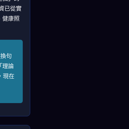
投資已從實
、健康照
。換句
「理論
，現在