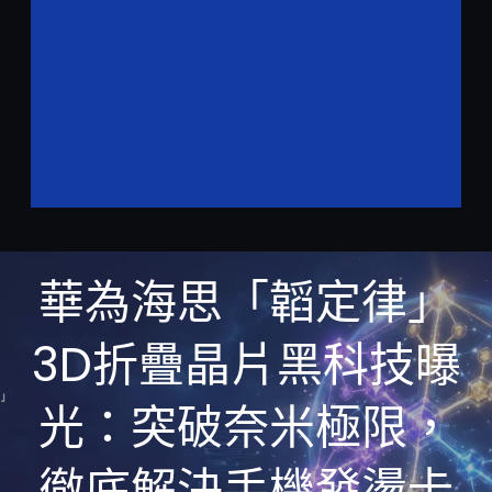
華為海思「韜定律」
3D折疊晶片黑科技曝
光：突破奈米極限，
徹底解決手機發燙卡