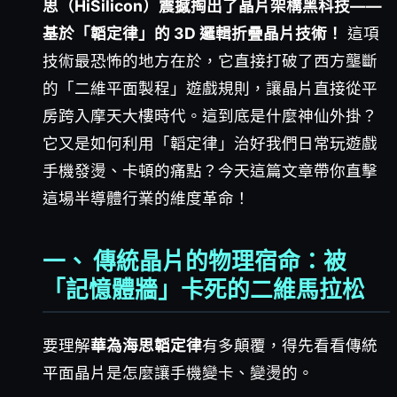
思（HiSilicon）震撼掏出了晶片架構黑科技——
基於「韜定律」的 3D 邏輯折疊晶片技術！
這項
技術最恐怖的地方在於，它直接打破了西方壟斷
的「二維平面製程」遊戲規則，讓晶片直接從平
房跨入摩天大樓時代。這到底是什麼神仙外掛？
它又是如何利用「韜定律」治好我們日常玩遊戲
手機發燙、卡頓的痛點？今天這篇文章帶你直擊
這場半導體行業的維度革命！
一、 傳統晶片的物理宿命：被
「記憶體牆」卡死的二維馬拉松
要理解
華為海思韜定律
有多顛覆，得先看看傳統
平面晶片是怎麼讓手機變卡、變燙的。