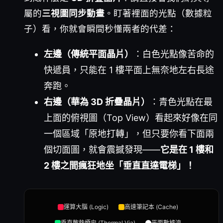
屬的
三視圖同步動畫
。盯著裡面的光點（數據粒
子）看，你就會瞬間秒懂兩者的代差：
左邊（傳統平面晶片）
：白色光點像苦命的
快遞員，只能在 1 樓平面上無奈地左右長途
奔跑。
右邊（華為 3D 折疊晶片）
：青色光點在最
上面的俯視圖（Top View）看起來好像在同
一個區域「原地打轉」，但只要你看下面兩
個切面圖，就會震撼發現——
它是在 1 樓和
2 樓之間瘋狂地坐「垂直直達電梯」！
運算大腦 (Logic)
高速筆記本 (Cache)
垂直散熱煙囪 (Thermal Via)
平面數據流