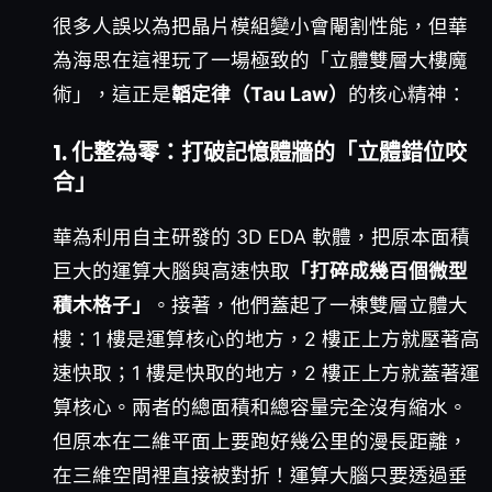
很多人誤以為把晶片模組變小會閹割性能，但華
為海思在這裡玩了一場極致的「立體雙層大樓魔
術」，這正是
韜定律（Tau Law）
的核心精神：
1. 化整為零：打破記憶體牆的「立體錯位咬
合」
華為利用自主研發的 3D EDA 軟體，把原本面積
巨大的運算大腦與高速快取
「打碎成幾百個微型
積木格子」
。接著，他們蓋起了一棟雙層立體大
樓：1 樓是運算核心的地方，2 樓正上方就壓著高
速快取；1 樓是快取的地方，2 樓正上方就蓋著運
算核心。兩者的總面積和總容量完全沒有縮水。
但原本在二維平面上要跑好幾公里的漫長距離，
在三維空間裡直接被對折！運算大腦只要透過垂