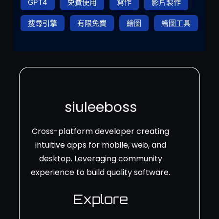
GPT4
免費使用
寫作
影片製作
搜尋引擎
有限免費
繪圖
繪圖工具
siuleeboss
Cross-platform developer creating
intuitive apps for mobile, web, and
desktop. Leveraging community
experience to build quality software.
Explore