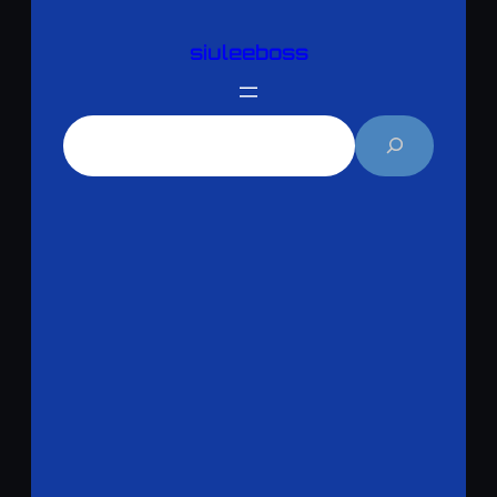
跳
siuleeboss
至
主
要
搜
內
尋
容