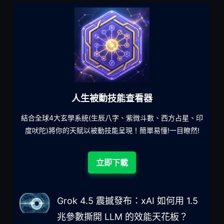
六合彩發達神器
、印
減少超過500萬個低概率中獎組合，提高中獎率
一
!
立即下載
Grok 4.5 震撼發布：xAI 如何用 1.5
兆參數撕開 LLM 的效能天花板？