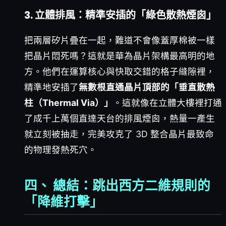
3. 立體排風：精準安插的「綠色散熱煙囪」
把兩層矽片疊在一起，難道不會像蓋厚棉被一樣
把晶片悶死嗎？這就是華為晶片架構最高明的地
方。他們在運算核心與快取交錯的格子縫隙裡，
精準地安插了
無數根直通晶片頂部的「垂直散熱
柱（Thermal Via）」
。這就像在立體大樓裡打通
了成千上萬個直達天台的排風煙囪，熱量一產生
就立刻被抽走，完美攻克了 3D 整合晶片最致命
的物理發熱死穴。
四、 總結：跳出西方二維規則的
「降維打擊」