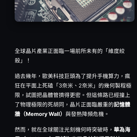
全球晶片產業正面臨一場前所未有的「維度絞
殺」！
過去幾年，歐美科技巨頭為了提升手機算力，瘋
狂在平面上死磕「3奈米、2奈米」的幾何製程極
限，試圖把晶體管擠得更密。但這條路已經撞上
了物理極限的死胡同，晶片正面臨嚴重的
記憶體
牆（Memory Wall）
與發熱降頻危機。
然而，就在全球關注光刻機何時突破時，
華為海