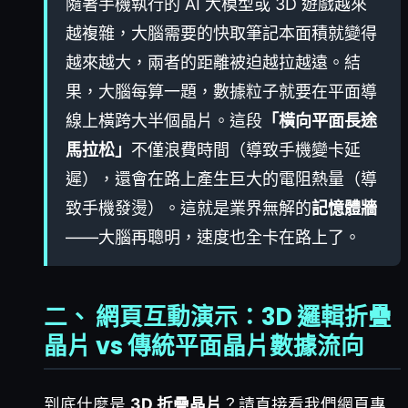
隨著手機執行的 AI 大模型或 3D 遊戲越來
越複雜，大腦需要的快取筆記本面積就變得
越來越大，兩者的距離被迫越拉越遠。結
果，大腦每算一題，數據粒子就要在平面導
線上橫跨大半個晶片。這段
「橫向平面長途
馬拉松」
不僅浪費時間（導致手機變卡延
遲），還會在路上產生巨大的電阻熱量（導
致手機發燙）。這就是業界無解的
記憶體牆
——大腦再聰明，速度也全卡在路上了。
二、 網頁互動演示：3D 邏輯折疊
晶片 vs 傳統平面晶片數據流向
到底什麼是
3D 折疊晶片
？請直接看我們網頁專