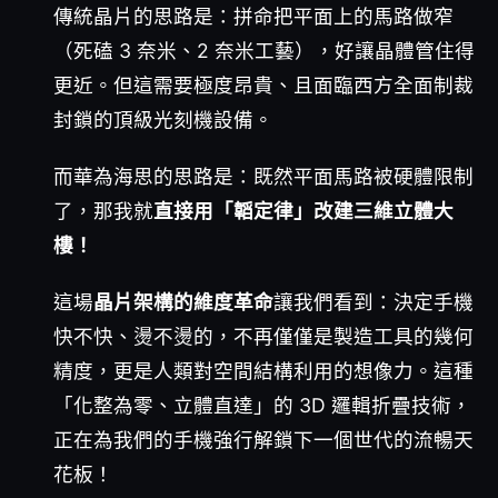
傳統晶片的思路是：拼命把平面上的馬路做窄
（死磕 3 奈米、2 奈米工藝），好讓晶體管住得
更近。但這需要極度昂貴、且面臨西方全面制裁
封鎖的頂級光刻機設備。
而華為海思的思路是：既然平面馬路被硬體限制
了，那我就
直接用「韜定律」改建三維立體大
樓！
這場
晶片架構的維度革命
讓我們看到：決定手機
快不快、燙不燙的，不再僅僅是製造工具的幾何
精度，更是人類對空間結構利用的想像力。這種
「化整為零、立體直達」的 3D 邏輯折疊技術，
正在為我們的手機強行解鎖下一個世代的流暢天
花板！