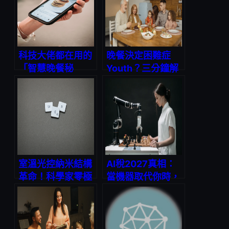
備好迎接「非人類
時代」了嗎？
科技大佬都在用的
晚餐決定困難症
「智慧晚餐秘
Youth？三分鐘解
訣」！一鍵解決選
決三餸一湯不是
擇困難症，讓你下
夢！
班30分鐘上桌開飯
室溫光控納米結構
AI稅2027真相：
革命！科學家零極
當機器取代你時，
限創造新量子態，
誰該為社會成本買
2026量子計算與
單？
AI材料風口即將引
爆產業鏈？