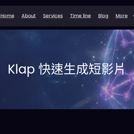
Home
About
Services
Time line
Blog
More
Klap 快速生成短影片