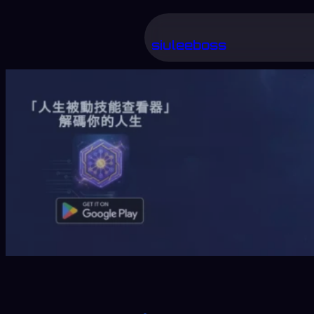
跳
至
siuleeboss
主
要
內
容