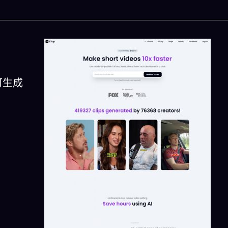
可生成
今晚吃什麽
一鍵配搭出三餸一湯的完美晚餐組合,以後免除晚餐吃
什麽的煩惱
立即下載