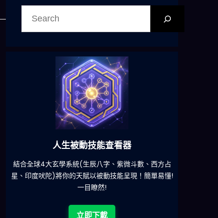
搜
尋
人生被動技能查看器
結合全球4大玄學系統(生辰八字、紫微斗數、西方占
減少超
星、印度吠陀)將你的天賦以被動技能呈現！簡單易懂!
一目瞭然!
立即下載