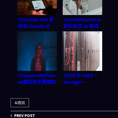
Threads API 更
SoundHound AI
新到 OAuth 分
把生成式 AI 做成
權：2026 企業要
「可跑業務」的
怎麼把「可自動
Agentic 平台：
化」變成「可量
2026 通訊與保險
化」？
客服自動化下一波
怎麼接
Claude Mythos
2026 年 AWS、
AI模型安全風險如
Google、
何顛覆2026年全
Microsoft、
球AI治理架構？
Meta 四大雲巨頭
砸 6150 億美元建
AI資訊
AI 雲端運算資源？
深度拆解這波基礎
PREV POST