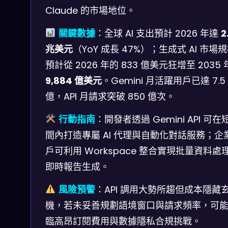
Claude 的市場地位。
關鍵數據
：全球 AI 支出預計 2026 年達
2
兆美元
（YoY 成長 47%）；生成式 AI 市場
預計從 2026 年的 833 億美元狂增至 2035
9,884 億美元
。Gemini 月活躍用戶已達 7.5
億，API 月請求突破 850 億次。
行動指南
：開發者透過 Gemini API 可在
間內打造專屬 AI 代理與自動化對話服務；企
戶可利用 Workspace 整合實現批量資料處
即時報告生成。
風險預警
：API 調用大勢所趨但成本隱藏
機，若未妥善規劃語境窗口與請求頻率，可
臨高昂訂閱費用與數據隱私合規挑戰。