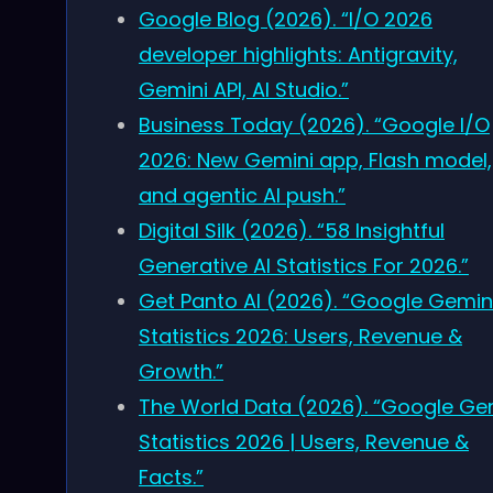
Google Blog (2026). “I/O 2026
developer highlights: Antigravity,
Gemini API, AI Studio.”
Business Today (2026). “Google I/O
2026: New Gemini app, Flash model,
and agentic AI push.”
Digital Silk (2026). “58 Insightful
Generative AI Statistics For 2026.”
Get Panto AI (2026). “Google Gemin
Statistics 2026: Users, Revenue &
Growth.”
The World Data (2026). “Google Ge
Statistics 2026 | Users, Revenue &
Facts.”