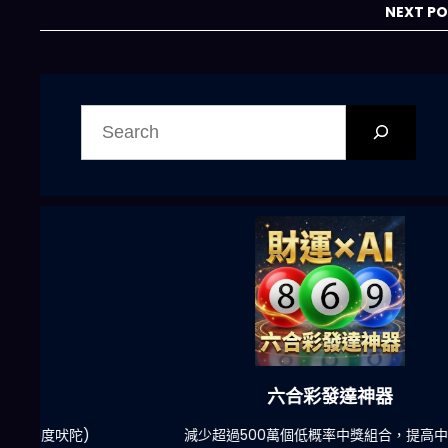
設施狂潮如何重塑
NEXT P
全球產業鏈
搜
尋
六合彩發達神器
陀)
減少超過500萬個低概率中獎組合，提高中獎率