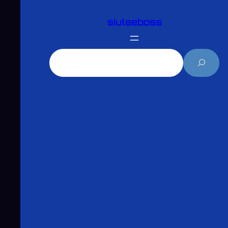
跳
siuleeboss
至
主
要
搜
內
尋
容