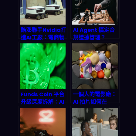
酷澎聯手Nvidia打
AI Agent 搞定合
造AI工廠：電商物
規證據管理？
流的下一場算力革
Trustero 用多代
命正在引爆
理系統把審計成本
砍半
Funds Coin 平台
一個人的電影廠：
升級深度拆解：AI
AI 拍片如何在
套利機器人基礎設
2026 年顛覆傳統
施如何重塑 2026
影視產業鏈
量化交易生態