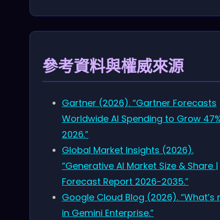
參考資料與權威來源
Gartner (2026). “Gartner Forecasts
Worldwide AI Spending to Grow 47%
2026.”
Global Market Insights (2026).
“Generative AI Market Size & Share |
Forecast Report 2026-2035.”
Google Cloud Blog (2026). “What’s
in Gemini Enterprise.”