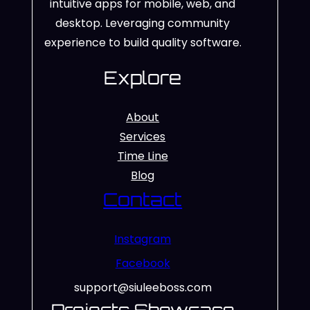
intuitive apps for mobile, web, and
desktop. Leveraging community
experience to build quality software.
Explore
About
Services
Time Line
Blog
Contact
Instagram
Facebook
support@siuleeboss.com
Projects Showcase