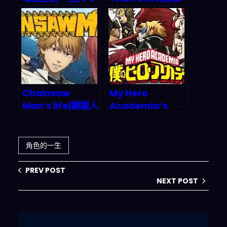
ピースの生涯
的巨人的一生|進撃
の巨人の生涯
Chainsaw
My Hero
Man’s life|鏈鋸人
Academia’s
的一生|チェンソー
life|我的英雄學院
マンの生涯
的一生|僕のヒーロ
ーアカデミアの生
角色的一生
涯
PREV POST
NEXT POST
搜