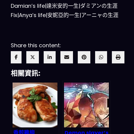
Damian’s life|達米安的一生|ダミアンの生涯
Fix|Anya’s life|安妮亞的一生|アーニャの生涯
Share this content:
相關資訊:
香煎雞柳
Demon slayer’s