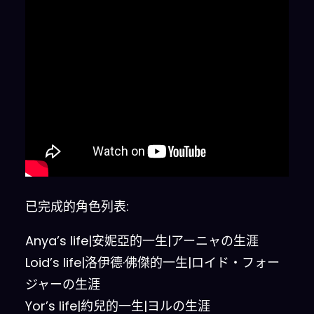
已完成的角色列表:
Anya’s life|安妮亞的一生|アーニャの生涯
Loid’s life|洛伊德·佛傑的一生|ロイド・フォー
ジャーの生涯
Yor’s life|約兒的一生|ヨルの生涯