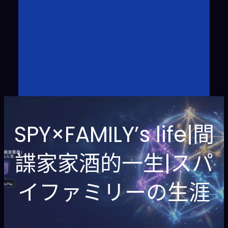
SPY×FAMILY’s life|間
諜家家酒的一生|スパ
イファミリーの生涯