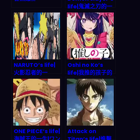
life|鬼滅之刃的一
生|鬼滅の刃の生涯
NARUTO’s life|
Oshi no Ko’s
火影忍者的一
life|我推的孩子的
生|NARUTO -ナ
一生|推しの子の生
ルト-の生涯
涯
ONE PIECE’s life|
Attack on
海賊王的一生|ワン
Titan’s life|進擊