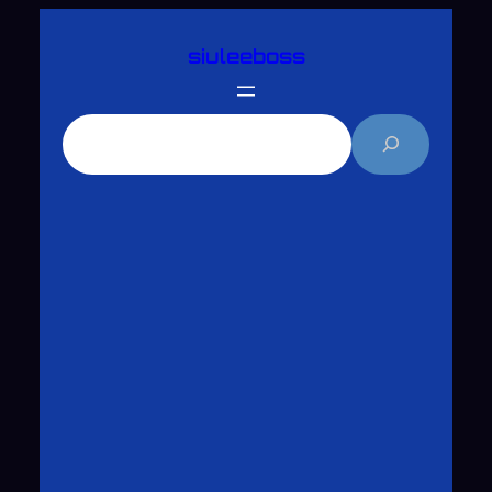
跳
siuleeboss
至
主
要
搜
內
尋
容