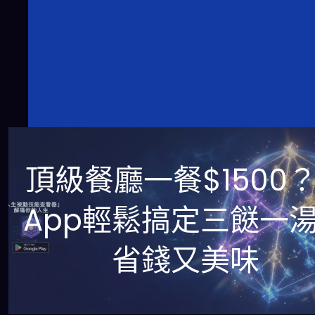
頂級餐廳一餐$1500
App輕鬆搞定三餸一
省錢又美味