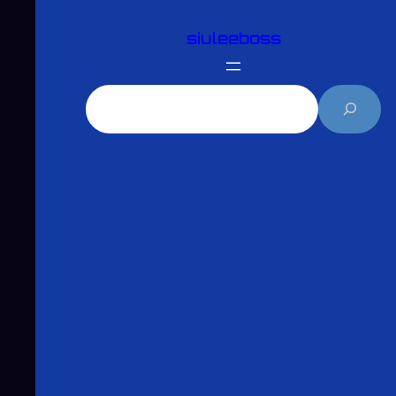
跳
siuleeboss
至
主
要
搜
內
尋
容