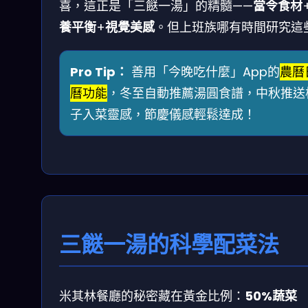
喜，這正是「三餸一湯」的精髓——
當令食材
養平衡
+
視覺美感
。但上班族哪有時間研究這
Pro Tip：
善用「今晚吃什麼」App的
農曆
曆功能
，冬至自動推薦湯圓食譜，中秋推送
子入菜靈感，節慶儀感輕鬆達成！
三餸一湯的科學配菜法
米其林餐廳的秘密藏在黃金比例：
50%蔬菜