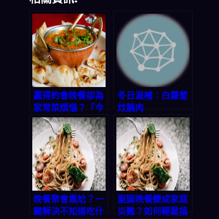
贏得約會晚餐卻為
冬日滋補：白蘿蔔
家常菜煩惱？『今
炆腩肉
晚吃什麼』App
10秒解決三餸一湯
選擇困難症
晚餐聚會尷尬？一
聖誕晚餐變成家庭
鍵解決不知道吃什
災難？如何輕鬆搞