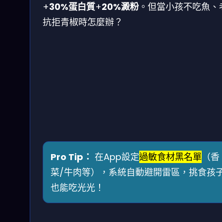
+
30%蛋白質
+
20%澱粉
。但當小孩不吃魚、
抗拒青椒時怎麼辦？
Pro Tip：
在App設定
過敏食材黑名單
（香
菜/牛肉等），系統自動避開雷區，挑食孩
也能吃光光！