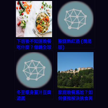
麼的社交痛點，讓
定節日三餸一湯，
今晚的家宴充滿溫
解決不知道吃什麼
馨與尊重
的煩惱
下班後不知道晚餐
聖誕熱紅酒 (簡易
吃什麼？借鏡全球
版)
烹飪會議，App
幫你輕鬆規劃三餸
一湯
冬至暖身薑汁豆腐
家庭晚餐尷尬？如
湯圓
何優雅解決挑食與
過敏痛點，讓今晚