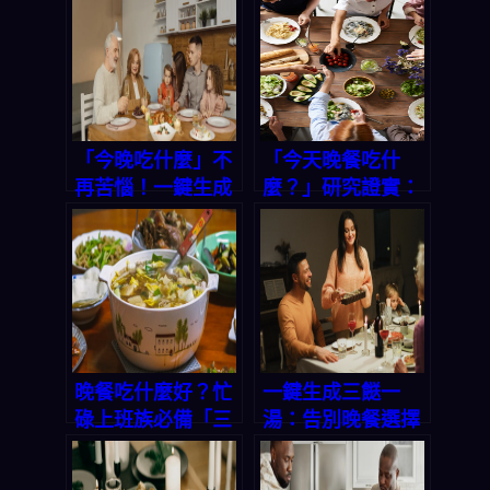
「今晚吃什麼」不
「今天晚餐吃什
再苦惱！一鍵生成
麼？」研究證實：
三餸一湯，讓你省
家庭共餐能降低青
時省錢又吃好
少年風險，用對方
法每週多賺 3 小時
輕鬆備餐
晚餐吃什麼好？忙
一鍵生成三餸一
碌上班族必備「三
湯：告別晚餐選擇
餸一湯」AI 幫你一
困難的智能方案
秒搞定菜單！