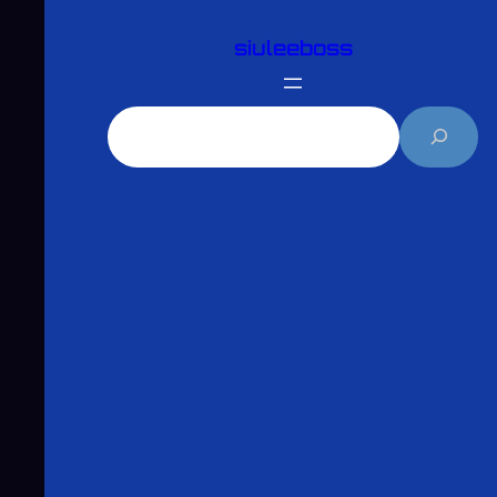
跳
siuleeboss
至
主
要
搜
內
尋
容