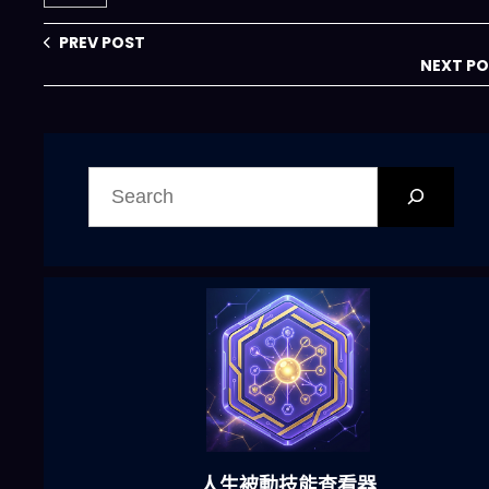
不失浪漫
PREV POST
NEXT P
搜
尋
六合彩發達神器