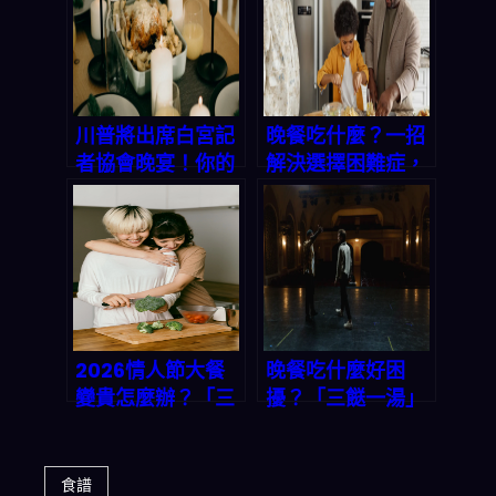
川普將出席白宮記
晚餐吃什麼？一招
者協會晚宴！你的
解決選擇困難症，
晚餐想好了嗎？
三餸一湯輕鬆上
「三餸一湯」智能
桌！
菜單讓你不再為吃
飯發愁
2026情人節大餐
晚餐吃什麼好困
變貴怎麼辦？「三
擾？「三餸一湯」
餸一湯」App一鍵
一鍵生成，選擇困
解決晚餐選擇困
難症有救了！
難，省下餐廳錢又
食譜