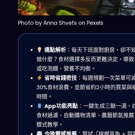
Photo by Anna Shvets on Pexels
痛點解析
：每天下班面對廚房，卻不
做什麼？食材選擇多反而更難決定，導致
或吃泡麵，營養不均衡。
省時省錢密技
：每週規劃一次菜單可
30%食材浪費，並節省約2小時的買菜與
時間。
App功能亮點
：一鍵生成三餸一湯、
食材過濾、自動購物清單、農曆節氣推薦
驟式教學。
今晚靈感推薦
：嘗試「檸檬蒸魚 + 蒜