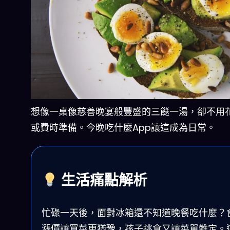
想像一桌像慈善晚宴般豐盛的三餸一湯，卻不用
或費時準備。今晚吃什麼App讓這成為日常。
生活痛點解析
忙碌一天後，面對冰箱還不知道晚餐吃什麼？
漲價讓買菜更猶豫，孩子挑食又讓菜單難定。