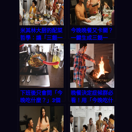
米其林大厨的配菜
今晚晚餐又卡關？
哲學：讓「三餸一
一鍵生成三餸一
湯」成為晚餐的主
湯，告別選擇困難
角，不用再煩惱
症！
「今晚吃什麼」
下班後只會問「今
晚餐決定症候群必
晚吃什麼？」3個
看！用「今晚吃什
智能步驟，讓晚餐
麼」App 一鍵解
决策不再痛苦
決三餸一湯煩惱