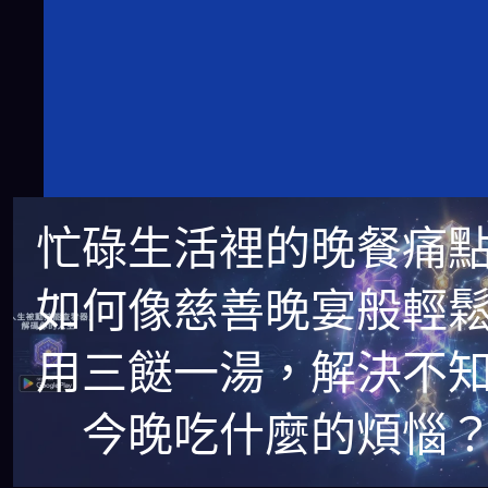
忙碌生活裡的晚餐痛
如何像慈善晚宴般輕
用三餸一湯，解決不
今晚吃什麼的煩惱