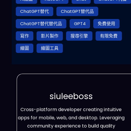
ChatGPT替代
ChatGPT替代品
ChatGPT替代替代品
GPT4
免費使用
寫作
影片製作
搜尋引擎
有限免費
繪圖
繪圖工具
siuleeboss
Cross-platform developer creating intuitive
apps for mobile, web, and desktop. Leveraging
community experience to build quality