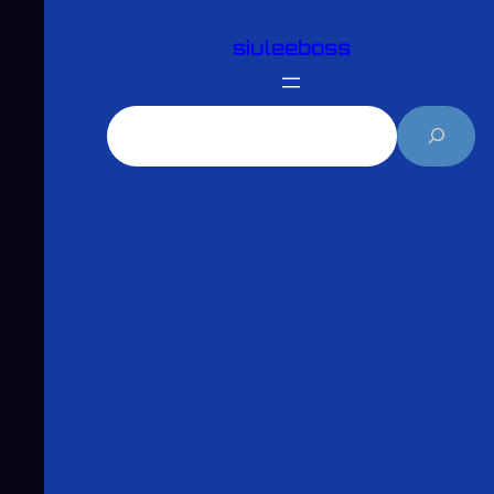
跳
siuleeboss
至
主
要
搜
內
尋
容