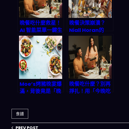
晚餐吃什麼救星！
晚餐決策崩潰？
AI 智能菜單一鍵生
Niall Horan的
成「三餸一湯」，
《Dinner
解決每日料理煩惱
Party》唱出你的
心聲，但真正救星
是這款App
Moe’s烤豬晚宴爆
晚餐吃什麼？別再
滿，背後竟是「晚
掙扎！用「今晚吃
餐決策疲勞」？AI
什麼」APP 一分鐘
App一分鐘拯救你
生成完美三餸一湯
的廚房
食譜
PREV POST