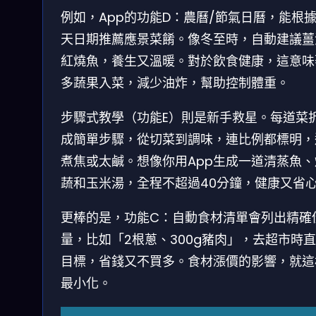
例如，App的功能D：農曆/節氣日曆，能根
天日期推薦應景菜餚。像冬至時，自動建議薑
紅燒魚，養生又溫暖。對於飲食健康，這意味
多蔬果入菜，減少油炸，幫助控制體重。
步驟式教學（功能E）則是新手救星。每道菜
成簡單步驟，從切菜到調味，連比例都標明，
煮焦或太鹹。想像你用App生成一道清蒸魚、
蔬和玉米湯，全程不超過40分鐘，健康又省
更棒的是，功能C：自動食材清單會列出精確
量，比如「2根蔥、300g豬肉」，去超市時
目標，省錢又不買多。食材漲價的影響，就這
最小化。