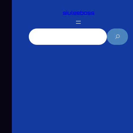
跳
siuleeboss
至
主
要
搜
內
尋
容