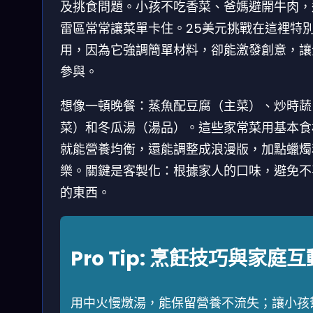
及挑食問題。小孩不吃香菜、爸媽避開牛肉，
雷區常常讓菜單卡住。25美元挑戰在這裡特
用，因為它強調簡單材料，卻能激發創意，讓
參與。
想像一頓晚餐：蒸魚配豆腐（主菜）、炒時蔬
菜）和冬瓜湯（湯品）。這些家常菜用基本食
就能營養均衡，還能調整成浪漫版，加點蠟燭
樂。關鍵是客製化：根據家人的口味，避免不
的東西。
Pro Tip: 烹飪技巧與家庭互
用中火慢燉湯，能保留營養不流失；讓小孩