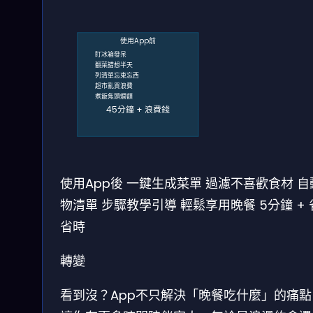
使用App前
盯冰箱發呆
翻菜譜想半天
列清單忘東忘西
超市亂買浪費
煮飯焦頭爛額
45分鐘 + 浪費錢
使用App後
一鍵生成菜單
過濾不喜歡食材
自
物清單
步驟教學引導
輕鬆享用晚餐
5分鐘 +
省時
轉變
看到沒？App不只解決「晚餐吃什麼」的痛點