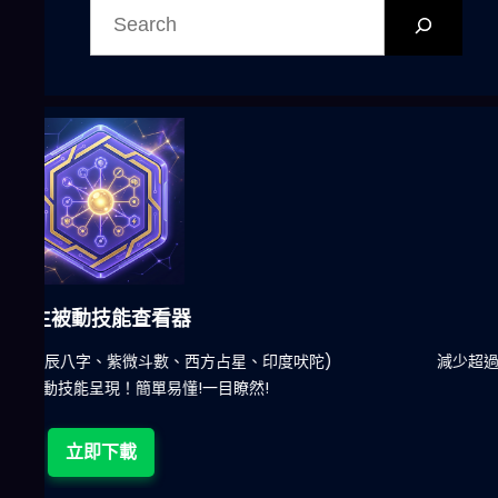
尋
六合彩發達神器
陀)
減少超過500萬個低概率中獎組合，提高中獎率
立即下載