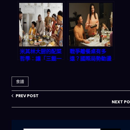
普與州長和解給我
普與州長和解給我
的啟示：這款
的啟示：這款
App 讓全家晚餐
App 讓全家晚餐
選擇「一鍵搞定」
選擇「一鍵搞定」
米其林大厨的配菜
戰爭離餐桌有多
哲學：讓「三餸一
遠？國際局勢動盪
湯」成為晚餐的主
下，這個 App 幫
角，不用再煩惱
你輕鬆搞定今晚晚
「今晚吃什麼」
餐
食譜
PREV POST
NEXT P
搜