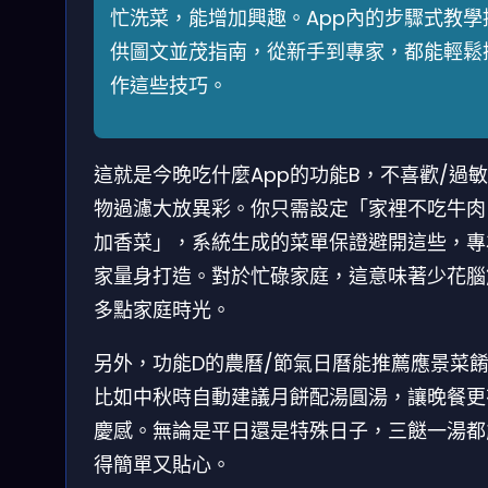
忙洗菜，能增加興趣。App內的步驟式教學
供圖文並茂指南，從新手到專家，都能輕鬆
作這些技巧。
這就是今晚吃什麼App的功能B，不喜歡/過
物過濾大放異彩。你只需設定「家裡不吃牛肉
加香菜」，系統生成的菜單保證避開這些，專
家量身打造。對於忙碌家庭，這意味著少花腦
多點家庭時光。
另外，功能D的農曆/節氣日曆能推薦應景菜
比如中秋時自動建議月餅配湯圓湯，讓晚餐更
慶感。無論是平日還是特殊日子，三餸一湯都
得簡單又貼心。