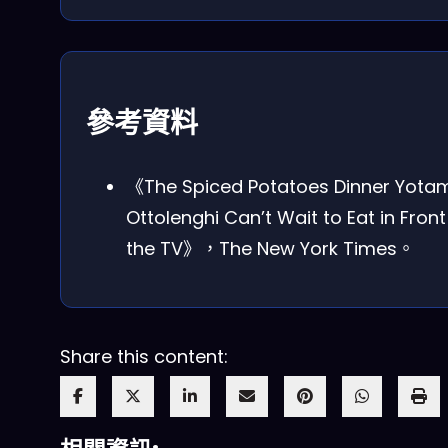
參考資料
《The Spiced Potatoes Dinner Yota
Ottolenghi Can’t Wait to Eat in Front
the TV》，The New York Times。
Share this content: