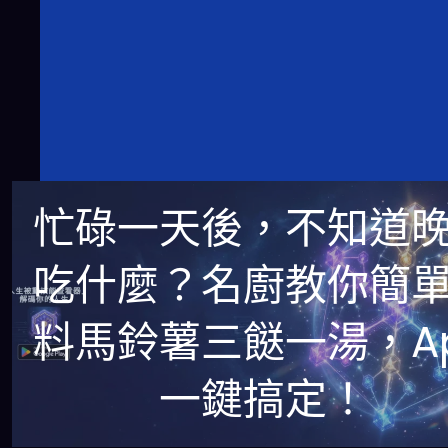
忙碌一天後，不知道
吃什麼？名廚教你簡
料馬鈴薯三餸一湯，A
一鍵搞定！