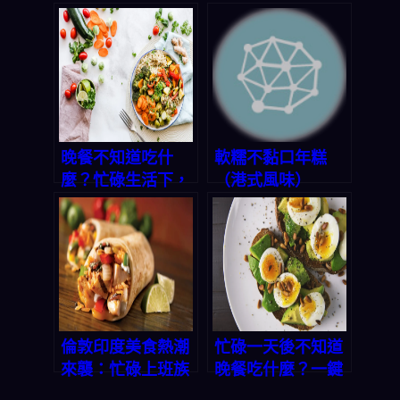
三餸一湯，輕鬆解
家庭共餐能降低青
決家庭晚餐痛點
少年風險，用對方
法每週多賺 3 小時
輕鬆備餐
晚餐不知道吃什
軟糯不黏口年糕
麼？忙碌生活下，
（港式風味）
如何用三餸一湯輕
鬆應對食材漲價壓
力
倫敦印度美食熱潮
忙碌一天後不知道
來襲：忙碌上班族
晚餐吃什麼？一鍵
如何在家輕鬆煮出
生成三餸一湯，輕