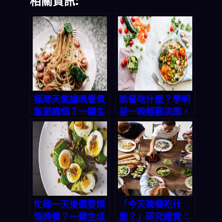
相關資訊:
極寒天氣讓晚餐煮
晚餐吃什麼？學明
飯更麻煩？一鍵生
星一晚輕鬆決策，
成三餸一湯，輕鬆
解決忙碌家庭的三
解決不知道吃什麼
餸一湯痛點
的痛點
忙碌一天後還要煩
「今天晚餐吃什
惱晚餐？一鍵生成
麼？」研究證實：