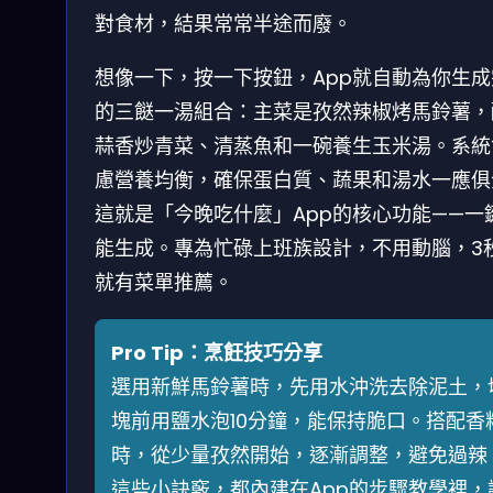
對食材，結果常常半途而廢。
想像一下，按一下按鈕，App就自動為你生成
的三餸一湯組合：主菜是孜然辣椒烤馬鈴薯，
蒜香炒青菜、清蒸魚和一碗養生玉米湯。系統
慮營養均衡，確保蛋白質、蔬果和湯水一應俱
這就是「今晚吃什麼」App的核心功能——一
能生成。專為忙碌上班族設計，不用動腦，3
就有菜單推薦。
Pro Tip：烹飪技巧分享
選用新鮮馬鈴薯時，先用水沖洗去除泥土，
塊前用鹽水泡10分鐘，能保持脆口。搭配香
時，從少量孜然開始，逐漸調整，避免過辣
這些小訣竅，都內建在App的步驟教學裡，