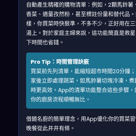
自動產生精確的購物清單：例如，2顆馬鈴薯、
香菜、適量孜然粉，甚至標註份量和替代品。
樣，你買菜時快狠準，不多不少，正好用在三
湯上。對於家庭主婦來說，這功能簡直是救星
下時間也省錢。
Pro Tip：時間管理訣竅
買菜前先列清單，能縮短超市時間20分鐘；
家後立即處理蔬菜，如馬鈴薯切塊冷凍，煮
時更高效。App的清單功能整合這些步驟，
你的廚房流程順暢無比。
借鏡名廚的簡單理念，用App優化你的買菜習
晚餐從此井井有條。