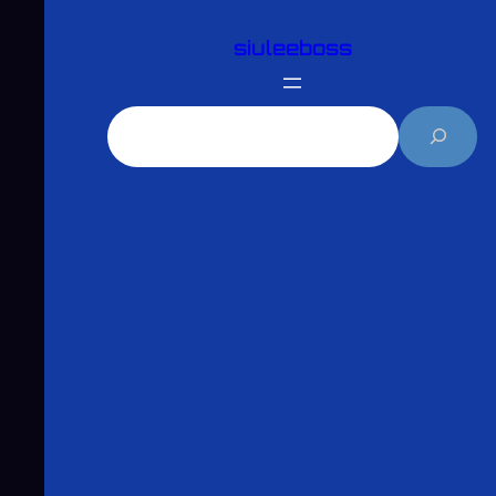
跳
siuleeboss
至
主
要
搜
內
尋
容