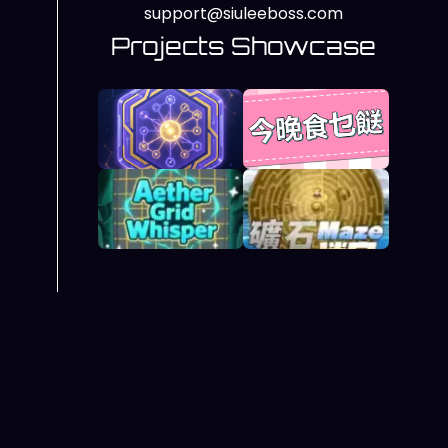
support@siuleeboss.com
Projects Showcase