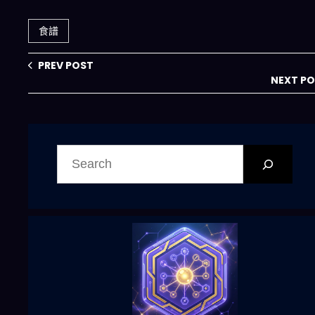
三餸一湯，解決晚
鬆解決家庭飲食痛
餐不知道吃什麼的
點
食譜
痛點？
PREV POST
NEXT P
搜
尋