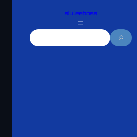
跳
siuleeboss
至
主
搜
要
尋
內
容