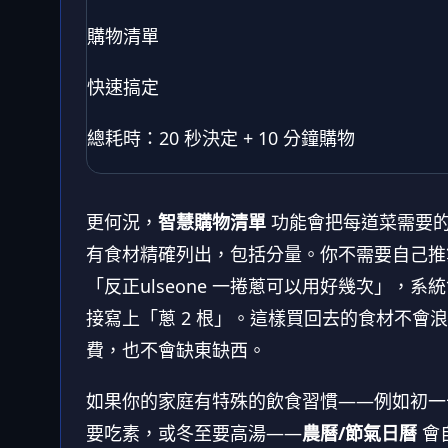
購物清單
快速搞定
總耗時：20 秒決定 + 10 分鐘購物
更何況，
智慧購物清單
功能會把每道菜需要
有食材精確列出，包括分量。你不需要自己推
「反正ulseone 一捲蔥可以用好幾次」，系
接寫上「蔥 2 根」。這樣買回去的食材不會浪
費，也不會缺東缺西。
如果你的家庭有特殊的飲食習慣——例如初一
要吃素，或冬至要高湯——
農曆/節氣日曆
會