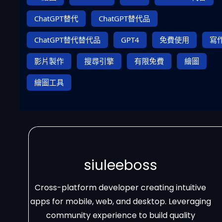
ChatGPT替代
ChatGPT替代品
ChatGPT替代替代品
GPT4
免費使用
寫
影片製作
搜尋引擎
有限免費
繪圖
繪圖工具
siuleeboss
Cross-platform developer creating intuitive
apps for mobile, web, and desktop. Leveraging
community experience to build quality