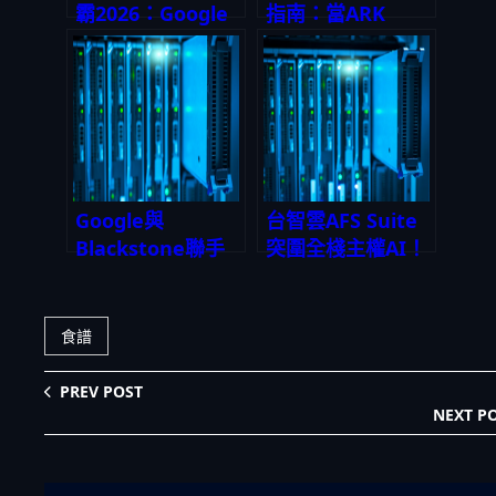
霸2026：Google
指南：當ARK
這款AI神級模型如
Innovation遇上
何顛覆短影片創作
Global X AIQ，投
與自動化營收？
資人用n8n打造自
動化收益的隱藏攻
略
Google與
台智雲AFS Suite
Blackstone聯手
突圍全棧主權AI！
砸下50億美元建AI
企業如何用全棧式
數據中心：這場佈
AI代工搶佔2026年
局將如何重寫2026
兆級市場？
食譜
雲端算力遊戲規
則？
PREV POST
NEXT P