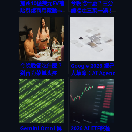
加州10億美元EV補
今晚吃什麼？三分
貼引爆商用電動卡
鐘搞定三菜一湯！
車戰局：特斯拉
忙碌上班族的晚餐
Semi最大贏家？
救命神器
供應鏈與量化交易
全拆解
今晚晚餐吃什麼？
Google 2026 搜尋
别再为菜单头疼
大革命：AI Agent
了！三餸一湯智能
代理如何改寫你的
生成App拯救你的
工作流與被動收入
料理时光
版圖
Gemini Omni 稱
2026 AI ETF終極