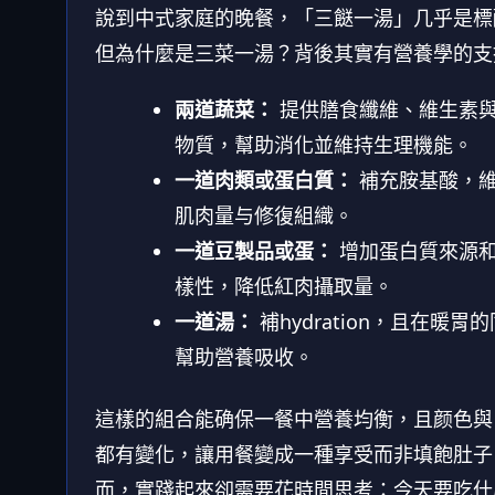
說到中式家庭的晚餐，「三餸一湯」几乎是標
但為什麼是三菜一湯？背後其實有營養學的支
兩道蔬菜：
提供膳食纖維、維生素
物質，幫助消化並維持生理機能。
一道肉類或蛋白質：
補充胺基酸，
肌肉量与修復組織。
一道豆製品或蛋：
增加蛋白質來源
樣性，降低紅肉攝取量。
一道湯：
補hydration，且在暖胃
幫助營養吸收。
這樣的組合能确保一餐中營養均衡，且颜色與
都有變化，讓用餐變成一種享受而非填飽肚子
而，實踐起來卻需要花時間思考：今天要吃什