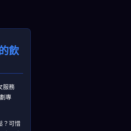
的飲
女服務
規劃專
鬆？可惜