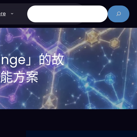
搜
re
尋
nge」的故
智能方案