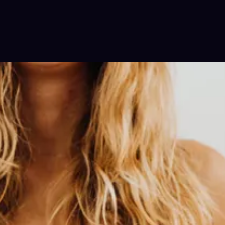
今晚吃什麽
一鍵配搭出三餸一湯的完美晚餐組合,以後免除晚
惱
立即下載