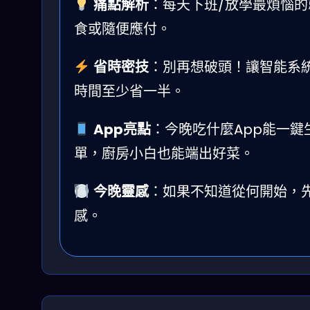
痛點解析
：每天下班/放學最煩惱
食或隨便應付。
省時密技
：別再想破頭！讓智能系
時間至少省一半。
App亮點
：今晚吃什麼App能一
單，廚房小白也能端出好菜。
今晚靈感
：如果不知道從何開始，
感。