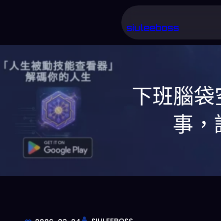
跳
至
siuleeboss
主
要
內
下班腦袋
容
事，