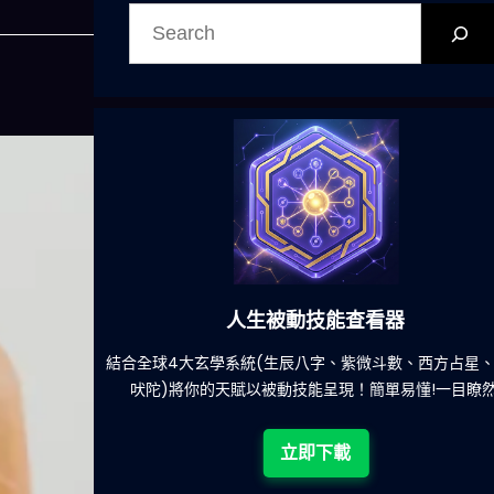
搜
尋
人生被動技能查看器
餐吃什麽的煩
結合全球4大玄學系統(生辰八字、紫微斗數、西方占星
吠陀)將你的天賦以被動技能呈現！簡單易懂!一目瞭然
立即下載