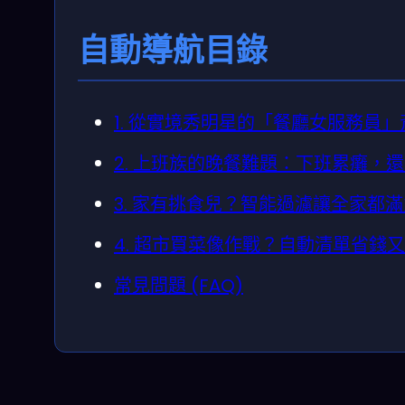
自動導航目錄
1. 從實境秀明星的「餐廳女服務員
2. 上班族的晚餐難題：下班累癱，
3. 家有挑食兒？智能過濾讓全家都
4. 超市買菜像作戰？自動清單省錢
常見問題 (FAQ)