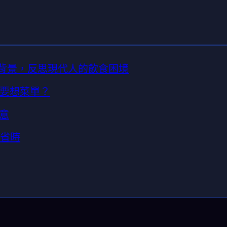
」背景，反思現代人的飲食困境
還要想菜單？
滿意
又省時