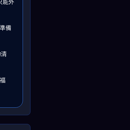
只能外
準備
物清
福