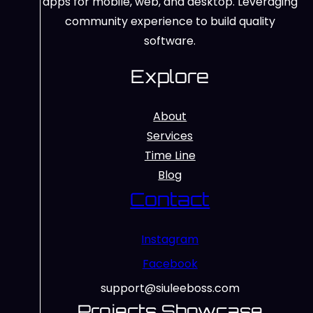
apps for mobile, web, and desktop. Leveraging
community experience to build quality
software.
Explore
About
Services
Time Line
Blog
Contact
Instagram
Facebook
support@siuleeboss.com
Projects Showcase