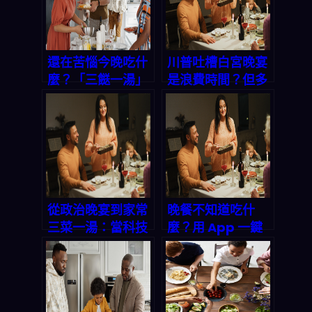
還在苦惱今晚吃什
川普吐槽白宮晚宴
麼？「三餸一湯」
是浪費時間？但多
讓你十分鐘上菜！
數人真正的困擾
是：今晚吃什麼？
從政治晚宴到家常
晚餐不知道吃什
三菜一湯：當科技
麼？用 App 一鍵
解決「今晚吃什
生成完美三餸一
麼」時光难题
湯，讓全家都開心