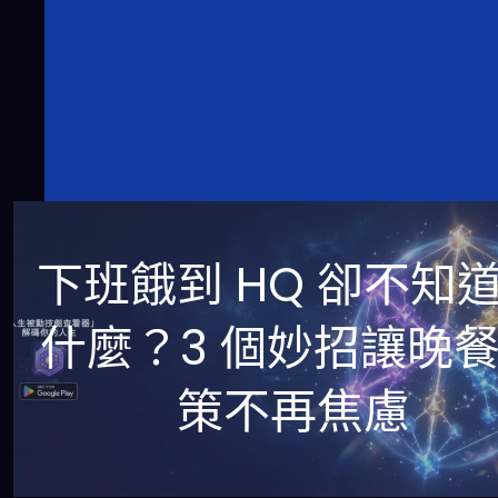
下班餓到 HQ 卻不知
什麼？3 個妙招讓晚
策不再焦慮