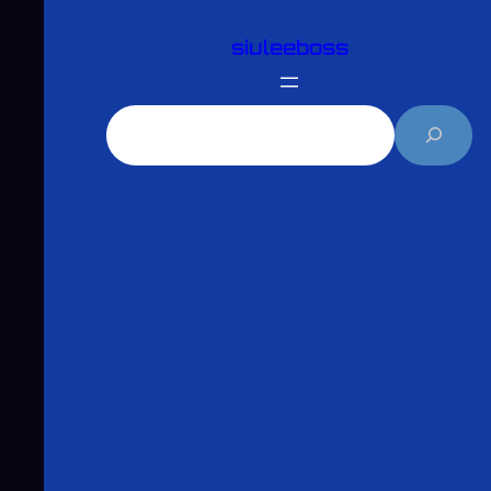
跳
siuleeboss
至
主
要
搜
內
尋
容