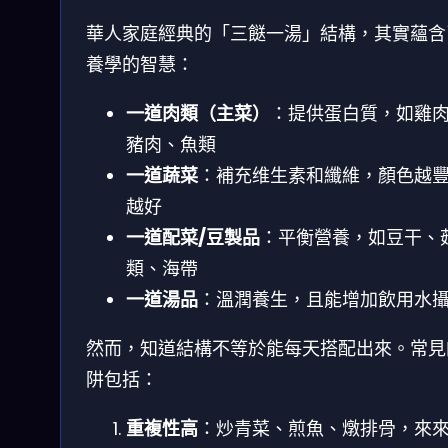
華人家庭經典的「三餸一湯」結構，其實蘊含
養學的智慧：
一道肉類（主菜）
：提供蛋白質，如雞
豬肉、魚類
一道蔬菜
：補充维生素和纖維，顏色越
越好
一道配菜/豆製品
：平衡營養，如豆干、
類、海帶
一道湯品
：溫潤養生，且能增加飲用水
然而，知道結構不等於能每天搭配出來。常見
阱包括：
重複性高
：炒青菜、煎魚、燉排骨，來