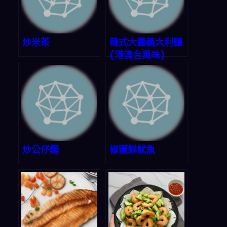
炒米茶
韓式大醬義大利麵
(港澳台風味)
炒公仔麵
椒鹽鮮魷魚