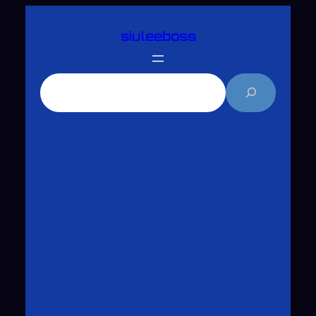
跳
siuleeboss
至
主
要
搜
內
尋
容