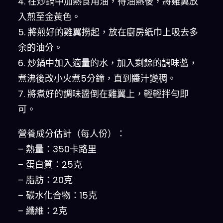
4. 在炒鍋中加熱食用油，待油熱後，將雞翼放
入煎至金黃色。
5. 將煎好的雞翼撈起，放在廚房紙巾上吸去多
余的油分。
6. 炒鍋中加入適量的水，加入剩餘的調味醬，
煮沸後改小火煮5分鐘，直到醬汁變稠。
7. 將煮好的調味醬倒在雞翼上，輕輕拌勻即
可。
營養成分估計（每人份）：
– 熱量：350卡路里
– 蛋白質：25克
– 脂肪：20克
– 碳水化合物：15克
– 纖維：2克