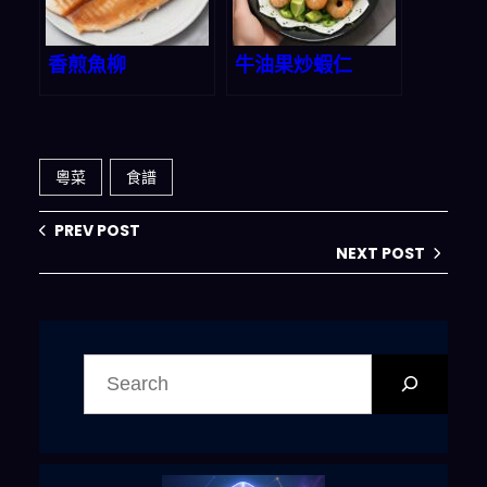
香煎魚柳
牛油果炒蝦仁
粵菜
食譜
PREV POST
NEXT POST
搜
尋