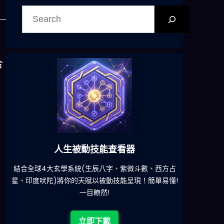
搜
尋
合
六合彩發達神器
西方占
減少超過500萬個低概率中獎組合，提高中獎率
一鍵
單易懂!
立即下載