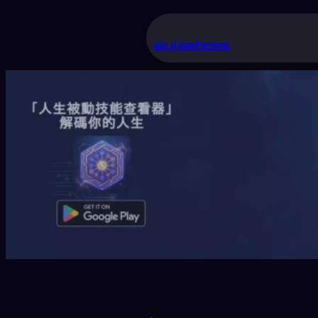
跳
至
siuleeboss
主
要
內
容