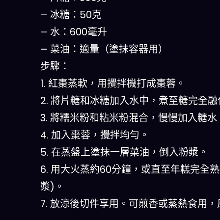
– 冰糖：50克
– 水：600毫升
– 菜油：適量（塗抹容器用）
步驟：
1. 紅棗蒸軟，用攪拌機打成棗蓉。
2. 將片糖和冰糖加入水中，煮至糖完全
3. 將糯米粉和粘米粉混合，慢慢加入糖
4. 加入棗蓉，攪拌均勻。
5. 在蒸盤上塗抹一層菜油，倒入粉漿。
6. 用大火蒸約60分鐘，或直至年糕完全
漿)。
7. 放涼後切件享用。可煎香或蒸熱食用