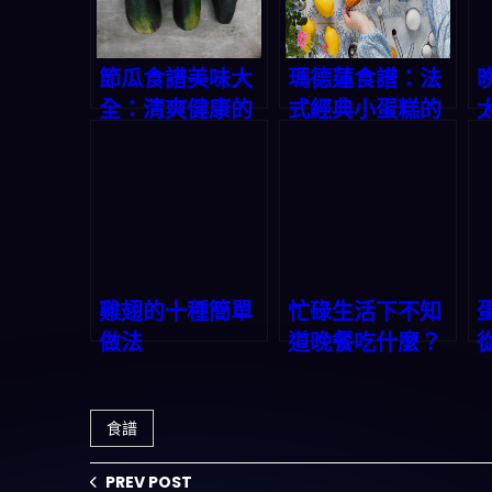
節瓜食譜美味大
瑪德蓮食譜：法
全：清爽健康的
式經典小蛋糕的
廚房寶藏
美味秘方
雞翅的十種簡單
忙碌生活下不知
做法
道晚餐吃什麼？
一鍵生成三餸一
湯解決你的選擇
食譜
困難
PREV POST