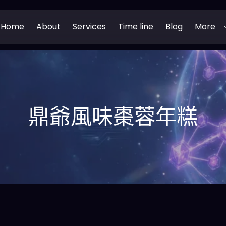
Home
About
Services
Time line
Blog
More
鼎爺風味棗蓉年糕