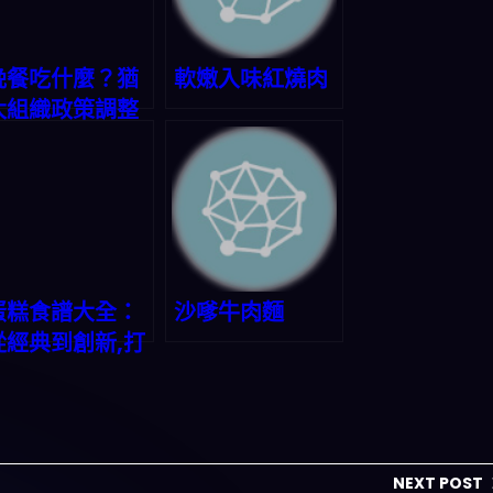
晚餐吃什麼？猶
軟嫩入味紅燒肉
太組織政策調整
啟示：用科技解
決每日三餐選擇
困難症
蛋糕食譜大全：
沙嗲牛肉麵
從經典到創新,打
造美味甜蜜時光
NEXT POST