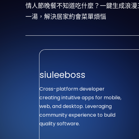
情人節晚餐不知道吃什麼？一鍵生成浪漫
一湯，解決居家約會菜單煩惱
siuleeboss
Cross-platform developer
creating intuitive apps for mobile,
web, and desktop. Leveraging
community experience to build
quality software.