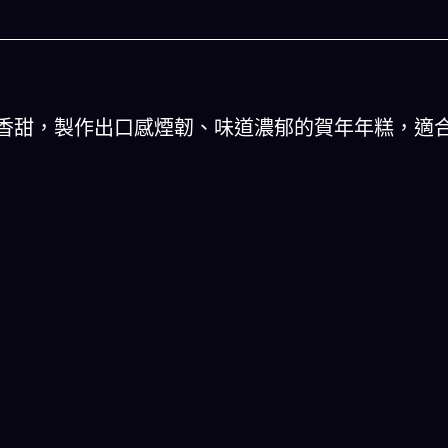
香甜，製作出口感煙韌、味道濃郁的賀年年糕，適
麽
人生被動技能查看器
組合,以後免除晚餐吃
結合全球4大玄學系統(生辰八字、紫微斗數、
惱
星、印度吠陀)將你的天賦以被動技能呈現！簡
一目瞭然!
載
立即下載