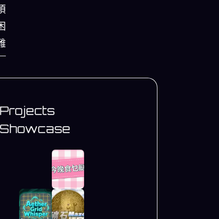
煩
困
難
Projects
Showcase