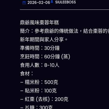
SIULEEBOSS
2026-02-06
鼎爺風味棗蓉年糕
簡介：參考鼎爺的傳統做法，結合棗蓉的
新年期間與家人分享。
準備時間：30分鐘
烹飪時間：60分鐘 (蒸)
食用人數：8-10人
今晚吃什
食材：
– 糯米粉：500克
一鍵配搭出三餸一湯的完美晚餐
什麽的煩
– 粘米粉：100克
– 紅棗 (去核)：200克
立即下
– 片糖：300克