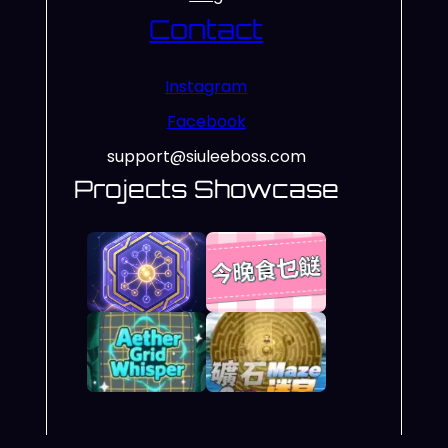
Contact
Instagram
Facebook
support@siuleeboss.com
Projects Showcase