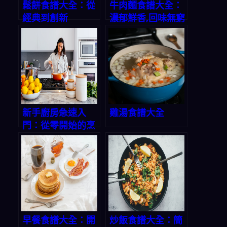
鬆餅食譜大全：從
牛肉麵食譜大全：
經典到創新
濃郁鮮香,回味無窮
新手廚房急速入
雞湯食譜大全
門：從零開始的烹
飪之旅
早餐食譜大全：開
炒飯食譜大全：簡