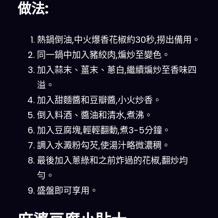
做法:
熱鍋倒油,中火爆香花椒約30秒,撈出備用。
同一鍋中加入豬絞肉,煸炒至變色。
加入蒜末、薑末、蔥白,繼續煸炒至香味四
溢。
加入甜麵醬和豆瓣醬,小火炒香。
倒入料酒、醬油和清水,煮沸。
加入豆腐塊,輕輕翻動,煮3-5分鐘。
調入水澱粉勾芡,使湯汁略微濃稠。
最後加入蔥綠和之前炸過的花椒,翻炒均
勻。
盛盤即可享用。