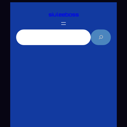
跳
siuleeboss
至
主
要
搜
內
尋
容