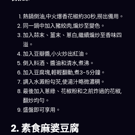
熱鍋倒油,中火爆香花椒約30秒,撈出備用。
同一鍋中加入豬絞肉,煸炒至變色。
加入蒜末、薑末、蔥白,繼續煸炒至香味四
溢。
加入豆瓣醬,小火炒出紅油。
倒入料酒、醬油和清水,煮沸。
加入豆腐塊,輕輕翻動,煮3-5分鐘。
調入水澱粉勾芡,使湯汁略微濃稠。
最後加入蔥綠、花椒粉和之前炸過的花椒,
翻炒均勻。
盛盤即可享用。
2. 素食麻婆豆腐