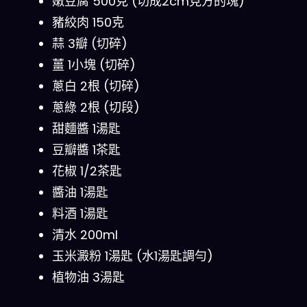
嫩豆腐 500克 (切成2cm見方的塊)
豬絞肉 150克
蒜 3瓣 (切碎)
薑 1小塊 (切碎)
蔥白 2根 (切碎)
蔥綠 2根 (切段)
甜麵醬 1湯匙
豆瓣醬 1茶匙
花椒 1/2茶匙
醬油 1湯匙
料酒 1湯匙
清水 200ml
玉米澱粉 1湯匙 (水1湯匙調勻)
植物油 3湯匙