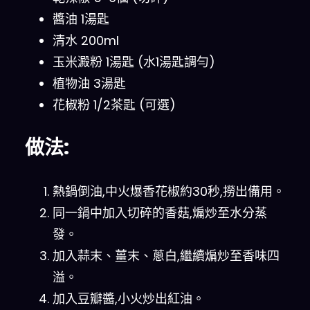
醬油 1湯匙
清水 200ml
玉米澱粉 1湯匙 (水1湯匙調勻)
植物油 3湯匙
花椒粉 1/2茶匙 (可選)
做法:
熱鍋倒油,中火爆香花椒約30秒,撈出備用。
同一鍋中加入切碎的香菇,煸炒至水分蒸
發。
加入蒜末、薑末、蔥白,繼續煸炒至香味四
溢。
加入豆瓣醬,小火炒出紅油。