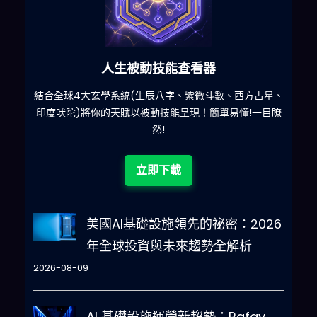
六合彩發達神器
星、
減少超過500萬個低概率中獎組合，提高中獎率
一
目瞭
立即下載
美國AI基礎設施領先的祕密：2026
年全球投資與未來趨勢全解析
2026-08-09
AI 基礎設施運營新趨勢：Rafay