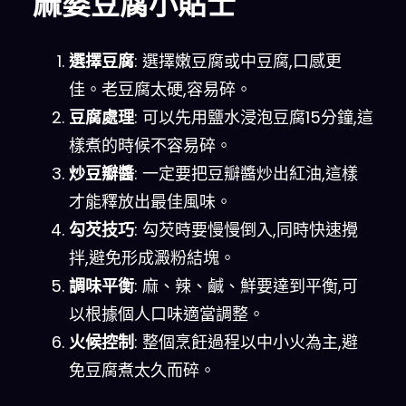
麻婆豆腐小貼士
選擇豆腐
: 選擇嫩豆腐或中豆腐,口感更
佳。老豆腐太硬,容易碎。
豆腐處理
: 可以先用鹽水浸泡豆腐15分鐘,這
樣煮的時候不容易碎。
炒豆瓣醬
: 一定要把豆瓣醬炒出紅油,這樣
才能釋放出最佳風味。
勾芡技巧
: 勾芡時要慢慢倒入,同時快速攪
拌,避免形成澱粉結塊。
調味平衡
: 麻、辣、鹹、鮮要達到平衡,可
以根據個人口味適當調整。
火候控制
: 整個烹飪過程以中小火為主,避
免豆腐煮太久而碎。