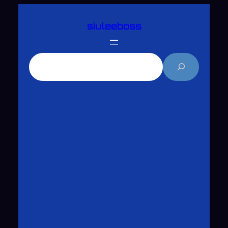
跳
siuleeboss
至
主
要
搜
內
尋
容