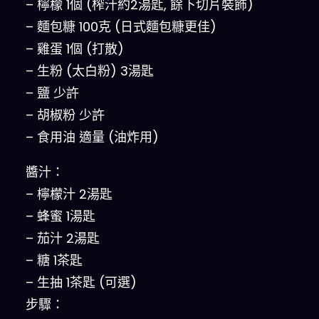
– 檸檬 1個 (榨汁約2湯匙, 餘下切片裝飾)
– 麵包糠 100克 (日式麵包糠更佳)
– 雞蛋 1個 (打散)
– 生粉 (太白粉) 3湯匙
– 鹽 少許
– 胡椒粉 少許
– 食用油 適量 (油炸用)
醬汁：
– 檸檬汁 2湯匙
– 蜂蜜 1湯匙
– 茄汁 2湯匙
– 糖 1茶匙
– 生抽 1茶匙 (可選)
步驟：