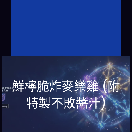
鮮檸脆炸麥樂雞 (附
特製不敗醬汁)