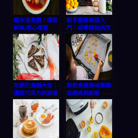
羅宋湯食譜：濃郁
新手廚房急速入
鮮美,暖心暖胃
門：從零開始的烹
飪之旅
布朗尼食譜大全：
餅乾食譜美味集錦:
濃郁巧克力的誘惑
從經典到創新