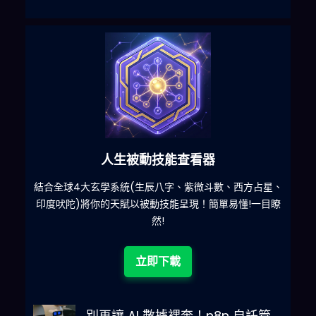
六合彩發達神器
星、
減少超過500萬個低概率中獎組合，提高中獎率
一
目瞭
立即下載
別再讓 AI 數據裸奔！n8n 自託管