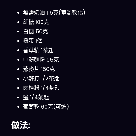
無鹽奶油 115克(室溫軟化)
紅糖 100克
白糖 50克
雞蛋 1個
香草精 1茶匙
中筋麵粉 95克
燕麥片 150克
小蘇打 1/2茶匙
肉桂粉 1/4茶匙
鹽 1/4茶匙
葡萄乾 60克(可選)
做法: