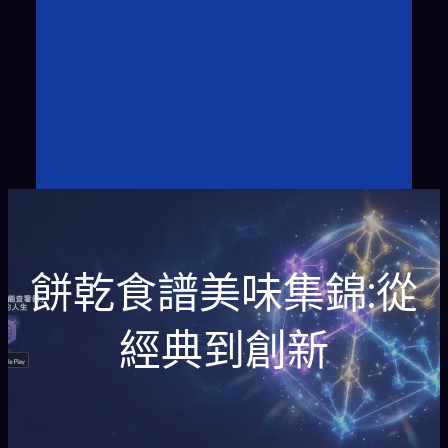
餅乾食譜美味集錦:從
經典到創新