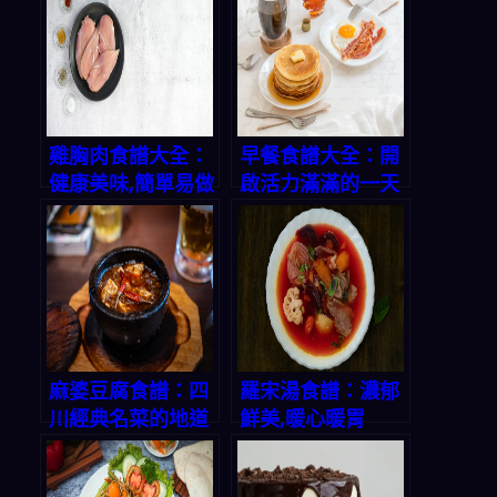
雞胸肉食譜大全：
早餐食譜大全：開
健康美味,簡單易做
啟活力滿滿的一天
麻婆豆腐食譜：四
羅宋湯食譜：濃郁
川經典名菜的地道
鮮美,暖心暖胃
做法