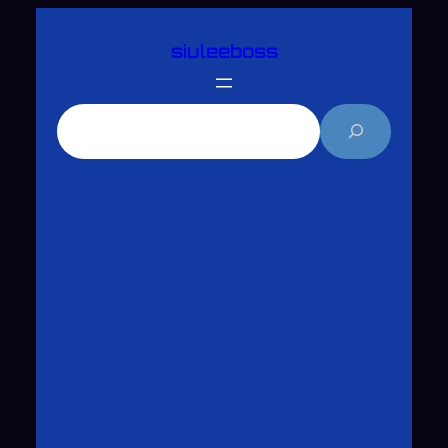
跳
siuleeboss
至
主
要
搜
內
尋
容