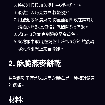
將乾料慢慢加入濕料中,攪拌均勻。
最後加入巧克力豆,輕輕攪拌。
用湯匙或冰淇淋勺取適量麵糊,放在鋪有烘
焙紙的烤盤上,每個餅乾間隔約5厘米。
烤15-18分鐘,直到邊緣呈金黃色。
從烤箱中取出,在烤盤上冷卻5分鐘,然後轉
移到冷卻架上完全冷卻。
2. 酥脆燕麥餅乾
這款餅乾不僅美味,還富含纖維,是一種相對健康
的選擇。
材料: