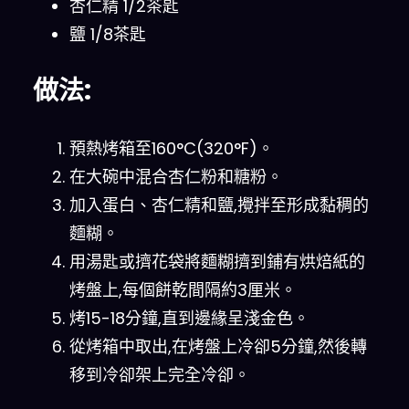
杏仁精 1/2茶匙
鹽 1/8茶匙
做法:
預熱烤箱至160°C(320°F)。
在大碗中混合杏仁粉和糖粉。
加入蛋白、杏仁精和鹽,攪拌至形成黏稠的
麵糊。
用湯匙或擠花袋將麵糊擠到鋪有烘焙紙的
烤盤上,每個餅乾間隔約3厘米。
烤15-18分鐘,直到邊緣呈淺金色。
從烤箱中取出,在烤盤上冷卻5分鐘,然後轉
移到冷卻架上完全冷卻。