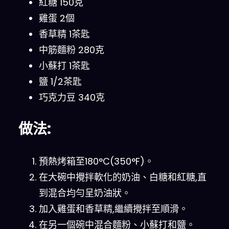
紅糖 150克
雞蛋 2個
香草精 1茶匙
中筋麵粉 280克
小蘇打 1茶匙
鹽 1/2茶匙
巧克力豆 340克
做法:
預熱烤箱至180°C(350°F)。
在大碗中攪拌軟化的奶油、白糖和紅糖,直
到混合均勻呈奶油狀。
加入雞蛋和香草精,繼續攪拌至順滑。
在另一個碗中混合麵粉、小蘇打和鹽。