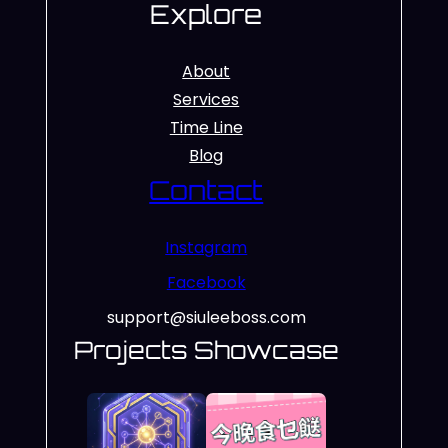
Explore
About
Services
Time Line
Blog
Contact
Instagram
Facebook
support@siuleeboss.com
Projects Showcase