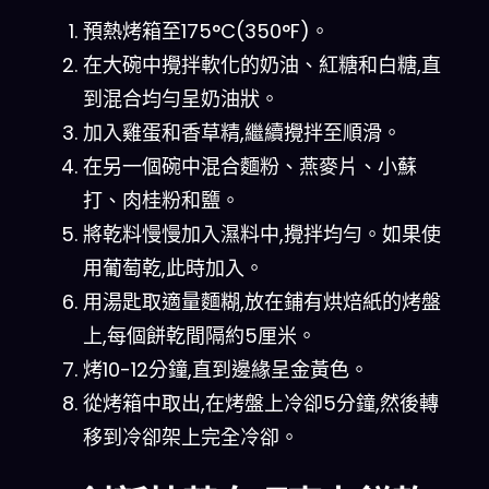
預熱烤箱至175°C(350°F)。
在大碗中攪拌軟化的奶油、紅糖和白糖,直
到混合均勻呈奶油狀。
加入雞蛋和香草精,繼續攪拌至順滑。
在另一個碗中混合麵粉、燕麥片、小蘇
打、肉桂粉和鹽。
將乾料慢慢加入濕料中,攪拌均勻。如果使
用葡萄乾,此時加入。
用湯匙取適量麵糊,放在鋪有烘焙紙的烤盤
上,每個餅乾間隔約5厘米。
烤10-12分鐘,直到邊緣呈金黃色。
從烤箱中取出,在烤盤上冷卻5分鐘,然後轉
移到冷卻架上完全冷卻。