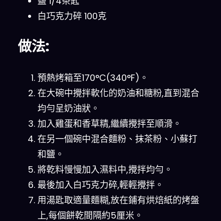
鹽 1/4茶匙
白巧克力碎 100克
做法:
預熱烤箱至170°C(340°F)。
在大碗中攪拌軟化的奶油和糖粉,直到混合
均勻呈奶油狀。
加入雞蛋和香草精,繼續攪拌至順滑。
在另一個碗中混合麵粉、抹茶粉、小蘇打
和鹽。
將乾料慢慢加入濕料中,攪拌均勻。
最後加入白巧克力碎,輕輕攪拌。
用湯匙取適量麵糊,放在鋪有烘焙紙的烤盤
上,每個餅乾間隔約5厘米。