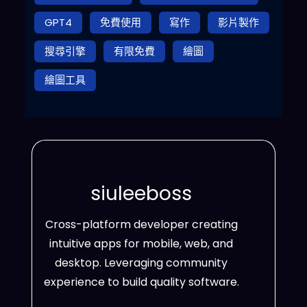
GPT4
免費使用
寫作
影片製作
搜尋引擎
有限免費
繪圖
繪圖工具
siuleeboss
Cross-platform developer creating
intuitive apps for mobile, web, and
desktop. Leveraging community
experience to build quality software.