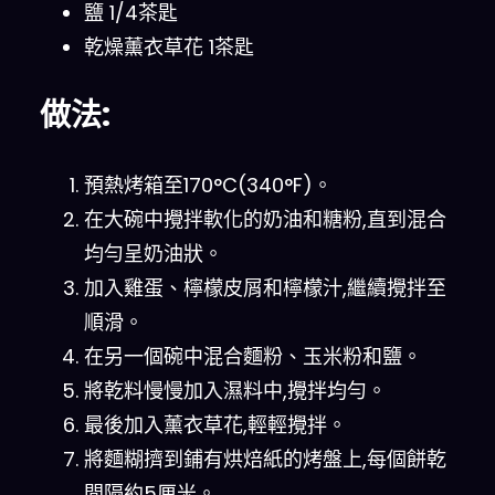
鹽 1/4茶匙
乾燥薰衣草花 1茶匙
做法:
預熱烤箱至170°C(340°F)。
在大碗中攪拌軟化的奶油和糖粉,直到混合
均勻呈奶油狀。
加入雞蛋、檸檬皮屑和檸檬汁,繼續攪拌至
順滑。
在另一個碗中混合麵粉、玉米粉和鹽。
將乾料慢慢加入濕料中,攪拌均勻。
最後加入薰衣草花,輕輕攪拌。
將麵糊擠到鋪有烘焙紙的烤盤上,每個餅乾
間隔約5厘米。