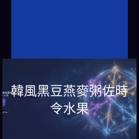
韓風黑豆燕麥粥佐時
令水果