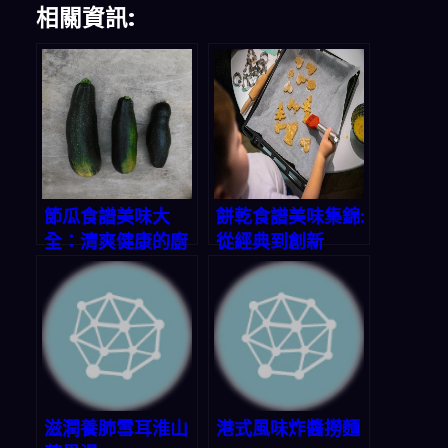
相關資訊:
節瓜食譜美味大
餅乾食譜美味集錦:
全：清爽健康的廚
從經典到創新
房寶藏
滋潤養肺雪耳淮山
港式風味炸醬撈麵