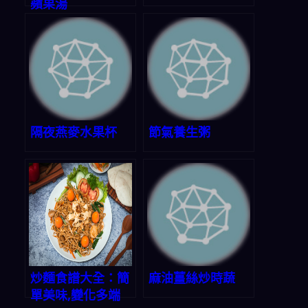
蘋果湯
隔夜燕麥水果杯
節氣養生粥
炒麵食譜大全：簡
麻油薑絲炒時蔬
單美味,變化多端