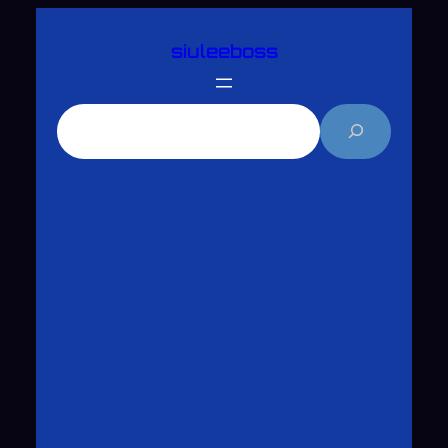
跳
siuleeboss
至
主
要
搜
內
尋
容