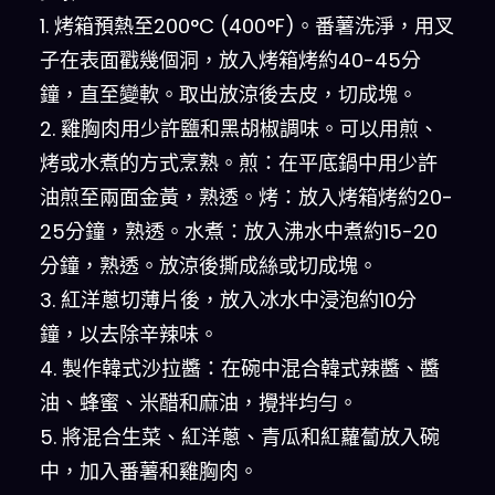
1. 烤箱預熱至200°C (400°F)。番薯洗淨，用叉
子在表面戳幾個洞，放入烤箱烤約40-45分
鐘，直至變軟。取出放涼後去皮，切成塊。
2. 雞胸肉用少許鹽和黑胡椒調味。可以用煎、
烤或水煮的方式烹熟。煎：在平底鍋中用少許
油煎至兩面金黃，熟透。烤：放入烤箱烤約20-
25分鐘，熟透。水煮：放入沸水中煮約15-20
分鐘，熟透。放涼後撕成絲或切成塊。
3. 紅洋蔥切薄片後，放入冰水中浸泡約10分
鐘，以去除辛辣味。
4. 製作韓式沙拉醬：在碗中混合韓式辣醬、醬
油、蜂蜜、米醋和麻油，攪拌均勻。
5. 將混合生菜、紅洋蔥、青瓜和紅蘿蔔放入碗
中，加入番薯和雞胸肉。