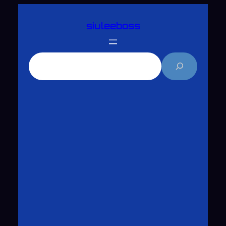
跳
siuleeboss
至
主
要
搜
內
尋
容