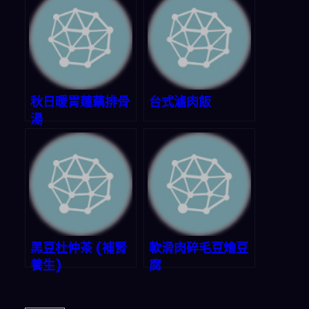
秋日暖胃蓮藕排骨
台式滷肉飯
湯
黑豆杜仲茶 (補腎
軟滑肉碎毛豆燴豆
養生)
腐