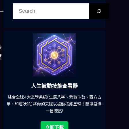
搜
尋
美
腐
人生被動技能查看器
結合全球4大玄學系統(生辰八字、紫微斗數、西方占
減少超
星、印度吠陀)將你的天賦以被動技能呈現！簡單易懂!
一目瞭然!
立即下載