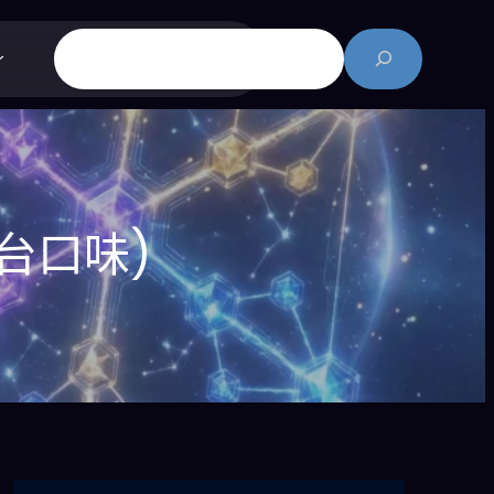
搜
尋
台口味)