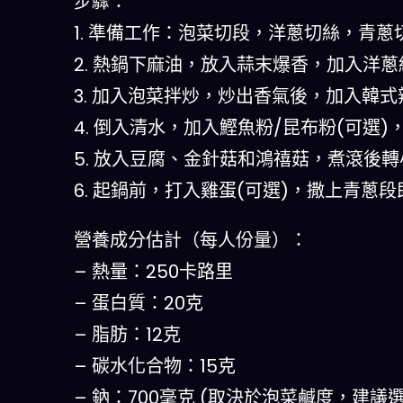
步驟：
1. 準備工作：泡菜切段，洋蔥切絲，青
2. 熱鍋下麻油，放入蒜末爆香，加入洋
3. 加入泡菜拌炒，炒出香氣後，加入韓
4. 倒入清水，加入鰹魚粉/昆布粉(可選
5. 放入豆腐、金針菇和鴻禧菇，煮滾後轉
6. 起鍋前，打入雞蛋(可選)，撒上青
營養成分估計（每人份量）：
– 熱量：250卡路里
– 蛋白質：20克
– 脂肪：12克
– 碳水化合物：15克
– 鈉：700毫克 (取決於泡菜鹹度，建議