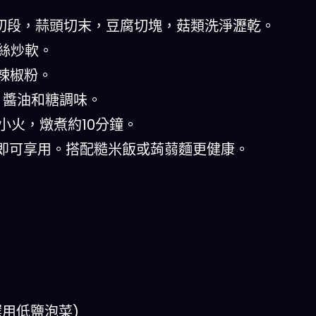
蔥切段，蒜頭切末，豆腐切塊，菇類洗淨瀝乾。
蔥絲炒軟。
式辣椒粉。
)，醬油和糖調味。
小火，燉煮約10分鐘。
蔥段即可享用。搭配糙米飯或蒟蒻麵更健康。
選用低鹽泡菜)