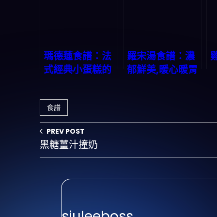
瑪德蓮食譜：法
羅宋湯食譜：濃
式經典小蛋糕的
郁鮮美,暖心暖胃
美味秘方
食譜
PREV POST
黑糖薑汁撞奶
siuleeboss