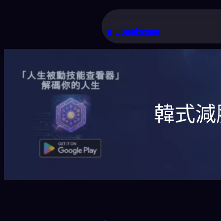
跳
至
siuleeboss
主
要
內
容
韓式減