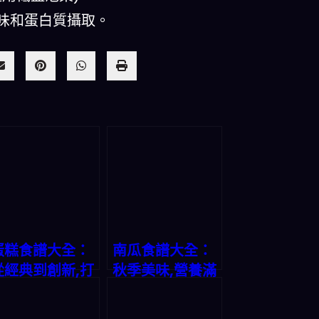
味和蛋白質攝取。
蛋糕食譜大全：
南瓜食譜大全：
從經典到創新,打
秋季美味,營養滿
造美味甜蜜時光
分