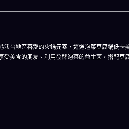
港澳台地區喜愛的火鍋元素，這道泡菜豆腐鍋低卡
享受美食的朋友。利用發酵泡菜的益生菌，搭配豆
今晚吃什麽
一鍵配搭出三餸一湯的完美晚餐組合,以後免除晚餐吃
什麽的煩惱
立即下載