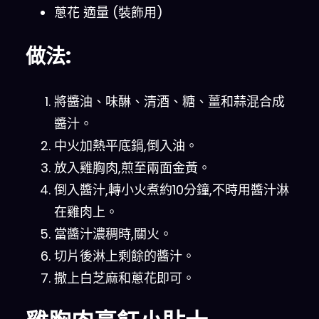
蔥花 適量 (裝飾用)
做法:
將醬油、味醂、清酒、糖、薑和蒜混合成
醬汁。
中火加熱平底鍋,倒入油。
放入雞胸肉,煎至兩面金黃。
倒入醬汁,轉小火煮約10分鐘,不時用醬汁淋
在雞肉上。
當醬汁濃稠時,關火。
切片後淋上剩餘的醬汁。
撒上白芝麻和蔥花即可。