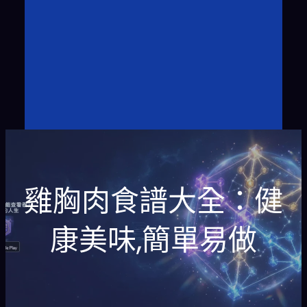
雞胸肉食譜大全：健
康美味,簡單易做