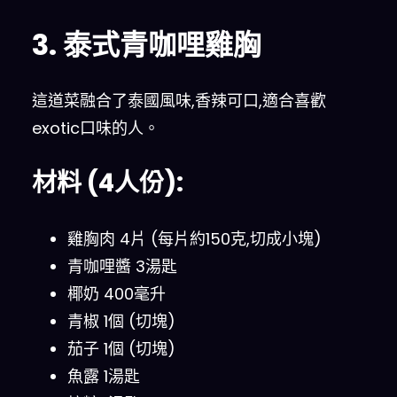
3. 泰式青咖哩雞胸
這道菜融合了泰國風味,香辣可口,適合喜歡
exotic口味的人。
材料 (4人份):
雞胸肉 4片 (每片約150克,切成小塊)
青咖哩醬 3湯匙
椰奶 400毫升
青椒 1個 (切塊)
茄子 1個 (切塊)
魚露 1湯匙