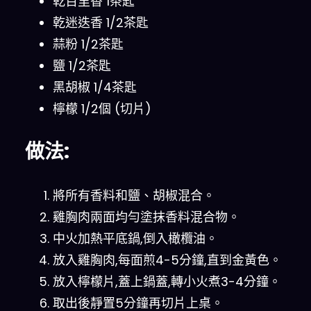
乾百里香 1茶匙
乾迷迭香 1/2茶匙
蒜粉 1/2茶匙
鹽 1/2茶匙
黑胡椒 1/4茶匙
檸檬 1/2個 (切片)
做法:
將所有香料和鹽、胡椒混合。
雞胸肉兩面均勻塗抹香料混合物。
中火加熱平底鍋,倒入橄欖油。
放入雞胸肉,每面煎4-5分鐘,直到金黃色。
放入檸檬片,蓋上鍋蓋,轉小火煮3-4分鐘。
取出後靜置5分鐘再切片上桌。