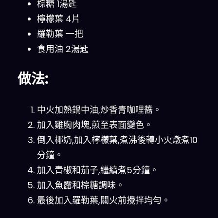
棕糖 1湯匙
檸檬葉 4片
羅勒葉 一把
食用油 2湯匙
做法:
中火加熱鍋中油,炒香青咖哩醬。
加入雞胸肉塊,煎至表面變色。
倒入椰奶,加入檸檬葉,煮沸後轉小火燉煮10
分鐘。
加入青椒和茄子,繼續煮5分鐘。
加入魚露和棕糖調味。
最後加入羅勒葉,關火前攪拌均勻。