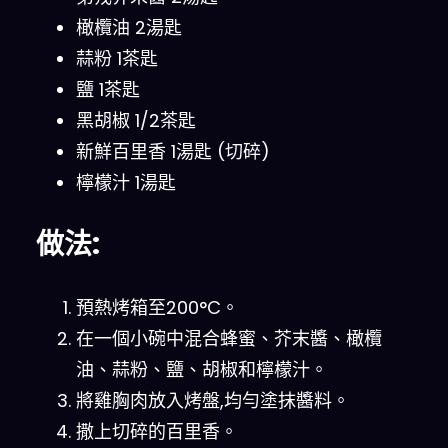
橄欖油 2湯匙
蒜粉 1茶匙
鹽 1茶匙
黑胡椒 1/2茶匙
新鮮百里香 1湯匙 (切碎)
檸檬汁 1湯匙
做法:
預熱烤箱至200°C。
在一個小碗中混合蜂蜜、芥末醬、橄欖
油、蒜粉、鹽、胡椒和檸檬汁。
將雞胸肉放入烤盤,均勻塗抹醬料。
撒上切碎的百里香。