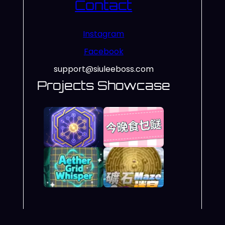
Contact
Instagram
Facebook
support@siuleeboss.com
Projects Showcase