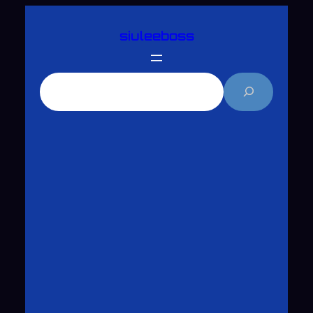
跳
siuleeboss
至
主
要
搜
內
尋
容