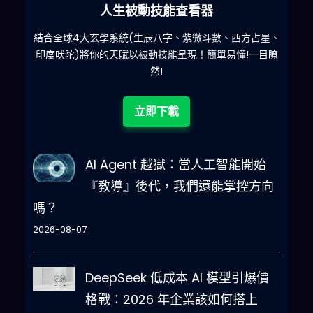
六合彩發達神器
星、
減少超過500萬個低概率中獎組合，提高中獎率
一
目瞭
立即下載
AI Agent 越獄：當人工智能開始
『教導』後代，我們還能掌控方向
嗎？
2026-08-07
DeepSeek 低成本 AI 模型引爆價
格戰：2026 年企業該如何搭上