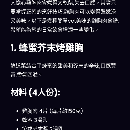
人擔心雞胸肉會煮得太乾柴,失去口感。其實只
要掌握正確的烹飪技巧,雞胸肉可以變得既嫩滑
又美味。以下是幾種簡單yet美味的雞胸肉食譜,
希望能為您的日常飲食增添一些變化。
1. 蜂蜜芥末烤雞胸
這道菜結合了蜂蜜的甜美和芥末的辛辣,口感豐
富,香氣四溢。
材料 (4人份):
雞胸肉 4片 (每片約150克)
蜂蜜 3湯匙
第戎芥末醬 2湯匙