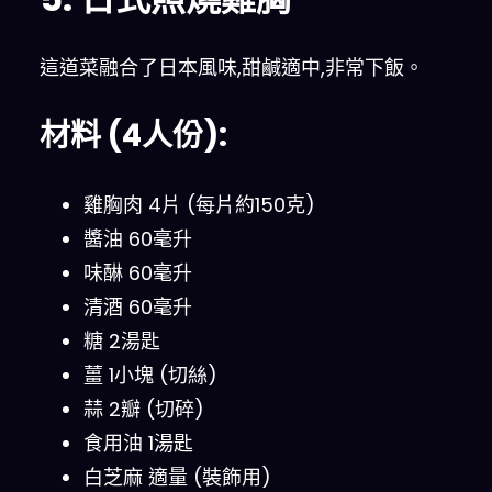
這道菜融合了日本風味,甜鹹適中,非常下飯。
材料 (4人份):
雞胸肉 4片 (每片約150克)
醬油 60毫升
味醂 60毫升
清酒 60毫升
糖 2湯匙
薑 1小塊 (切絲)
蒜 2瓣 (切碎)
食用油 1湯匙
白芝麻 適量 (裝飾用)