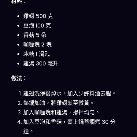
材料：
雞翅 500 克
豆泡 100 克
香菇 5 朵
咖喱塊 2 塊
冰糖 1 湯匙
雞湯 300 毫升
做法：
雞翅洗淨後焯水，加入少許料酒去腥。
熱鍋加油，將雞翅煎至微黃。
加入咖喱塊和雞湯，攪拌均勻。
加入豆泡和香菇，蓋上鍋蓋燜煮 30 分
鐘。