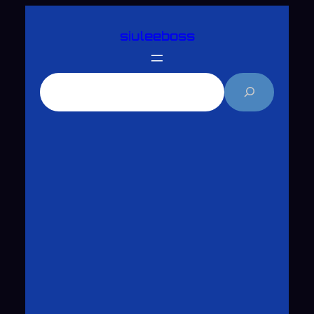
跳
siuleeboss
至
主
要
搜
內
尋
容