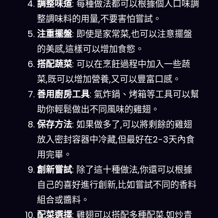
調整味道
: 每種做法都可以根據個人口味調
整調味料的用量,不要害怕嘗試。
注重擺盤
: 即使是家常菜,也可以注意擺盤
的美感,這樣可以增加食慾。
搭配蔬菜
: 可以在烹飪過程中加入一些蔬
菜,既可以增加營養,又可以豐富口感。
善用廚房工具
: 氣炸鍋、烤箱等工具可以幫
助你輕鬆做出不同風味的雞翅。
保存方法
: 如果做多了,可以將剩餘的雞翅
放入密封容器中冷藏,但最好在2-3天內食
用完畢。
創新嘗試
: 除了這十種做法,你還可以根據
自己的喜好進行創新,比如嘗試不同的香料
組合或醬料。
配菜選擇
: 雞翅可以搭配多種配菜,如炒青