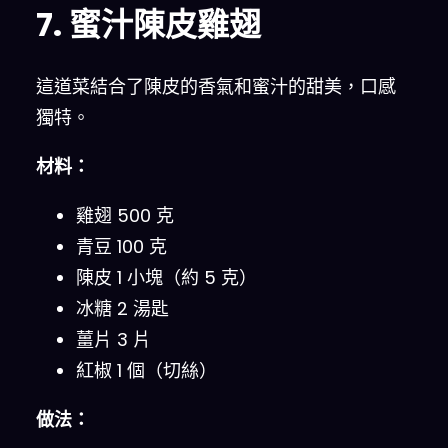
7. 蜜汁陳皮雞翅
這道菜結合了陳皮的香氣和蜜汁的甜美，口感
獨特。
材料：
雞翅 500 克
青豆 100 克
陳皮 1 小塊（約 5 克）
冰糖 2 湯匙
薑片 3 片
紅椒 1 個（切絲）
做法：