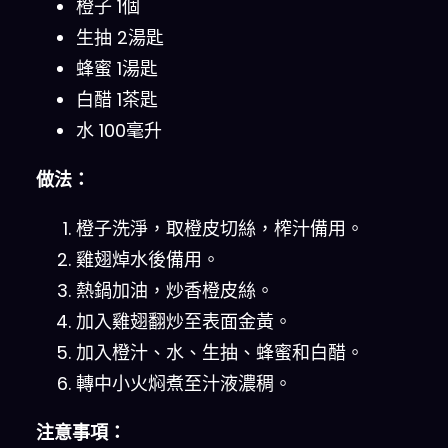
橙子 1個
生抽 2湯匙
蜂蜜 1湯匙
白醋 1茶匙
水 100毫升
做法：
橙子洗淨，取橙皮切絲，榨汁備用。
雞翅焯水後備用。
熱鍋加油，炒香橙皮絲。
加入雞翅翻炒至表面金黃。
加入橙汁、水、生抽、蜂蜜和白醋。
轉中小火焖煮至汁液濃稠。
注意事項：