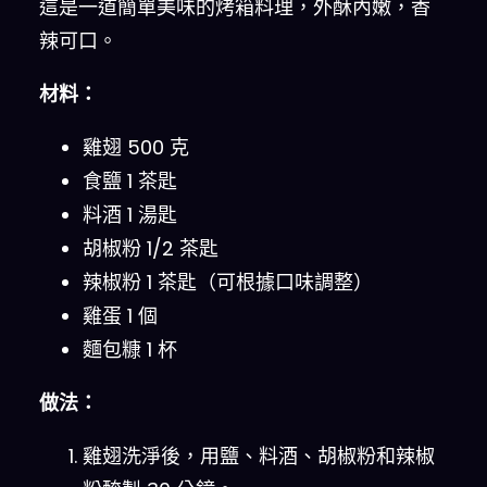
這是一道簡單美味的烤箱料理，外酥內嫩，香
辣可口。
材料：
雞翅 500 克
食鹽 1 茶匙
料酒 1 湯匙
胡椒粉 1/2 茶匙
辣椒粉 1 茶匙（可根據口味調整）
雞蛋 1 個
麵包糠 1 杯
做法：
雞翅洗淨後，用鹽、料酒、胡椒粉和辣椒