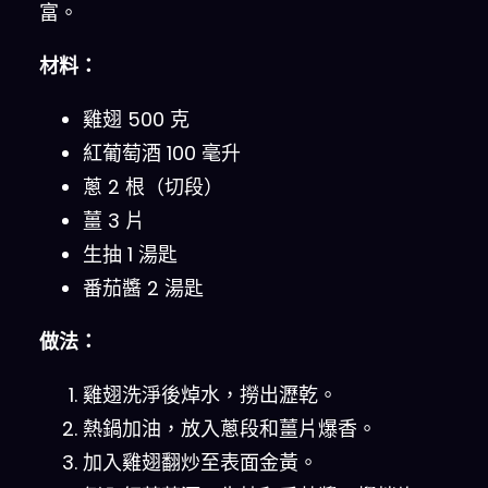
富。
材料：
雞翅 500 克
紅葡萄酒 100 毫升
蔥 2 根（切段）
薑 3 片
生抽 1 湯匙
番茄醬 2 湯匙
做法：
雞翅洗淨後焯水，撈出瀝乾。
熱鍋加油，放入蔥段和薑片爆香。
加入雞翅翻炒至表面金黃。