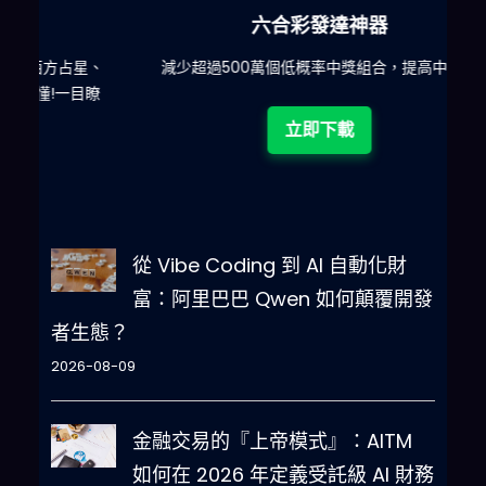
六合彩發達神器
星、
減少超過500萬個低概率中獎組合，提高中獎率
一
目瞭
立即下載
從 Vibe Coding 到 AI 自動化財
富：阿里巴巴 Qwen 如何顛覆開發
者生態？
2026-08-09
金融交易的『上帝模式』：AITM
如何在 2026 年定義受託級 AI 財務