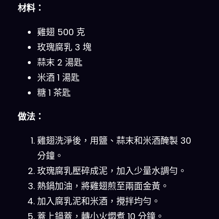
材料：
雞翅 500 克
玫瑰腐乳 3 塊
蒜末 2 湯匙
米酒 1 湯匙
糖 1 茶匙
做法：
雞翅洗淨後，用鹽、蒜末和米酒醃製 30
分鐘。
玫瑰腐乳壓碎成泥，加入少量水調勻。
熱鍋加油，將雞翅煎至兩面金黃。
加入腐乳泥和米酒，攪拌均勻。
蓋上鍋蓋，轉小火燜煮 10 分鐘。